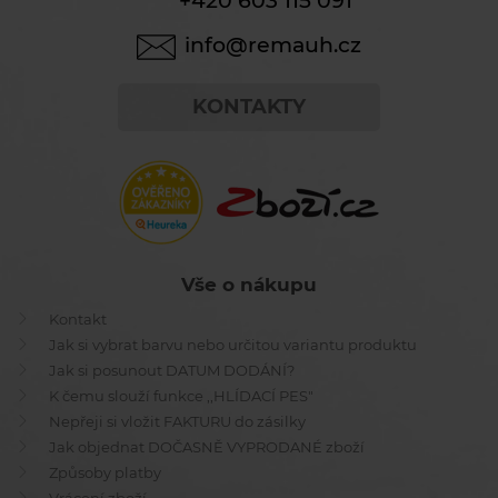
+420 603 115 091
info@remauh.cz
KONTAKTY
Vše o nákupu
Kontakt
Jak si vybrat barvu nebo určitou variantu produktu
Jak si posunout DATUM DODÁNÍ?
K čemu slouží funkce ,,HLÍDACÍ PES"
Nepřeji si vložit FAKTURU do zásilky
Jak objednat DOČASNĚ VYPRODANÉ zboží
Způsoby platby