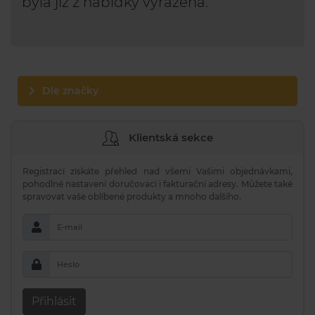
byla již z nabídky vyřazena.
Dle značky
Klientská sekce
Registrací získáte přehled nad všemi Vašimi objednávkami,
pohodlné nastavení doručovací i fakturační adresy. Můžete také
spravovat vaše oblíbené produkty a mnoho dalšího.
E-mail
Heslo
Přihlásit