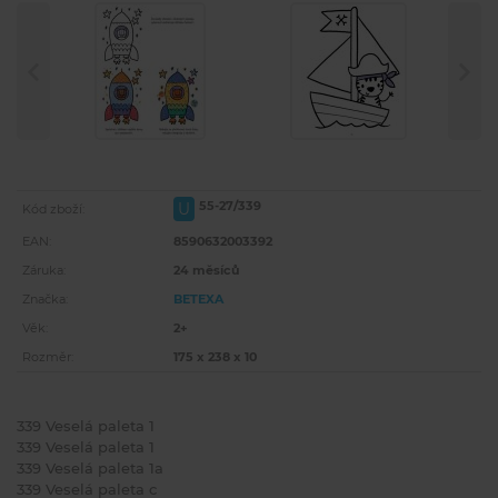
55-27/339
U
Kód zboží:
EAN:
8590632003392
Záruka:
24 měsíců
Značka:
BETEXA
Věk:
2+
Rozměr:
175 x 238 x 10
339 Veselá paleta 1
339 Veselá paleta 1
339 Veselá paleta 1a
339 Veselá paleta c