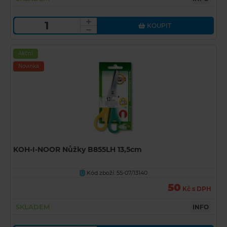
KOUPIT
Akční
Novinka
KOH-I-NOOR Nůžky B855LH 13,5cm
Kód zboží: 55-07/13140
U
50
Kč s DPH
SKLADEM
INFO