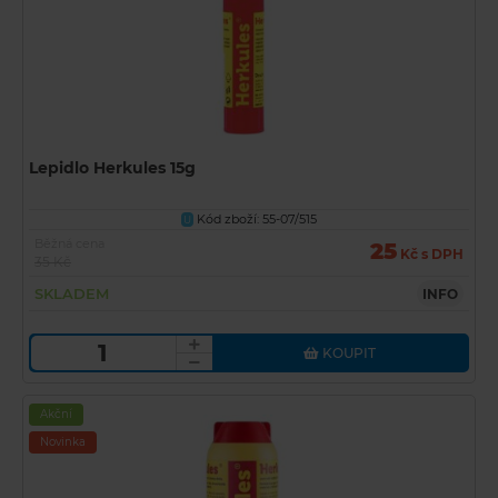
Lepidlo Herkules 15g
Kód zboží: 55-07/515
U
Běžná cena
25
Kč s DPH
35 Kč
SKLADEM
INFO
KOUPIT
Akční
Novinka