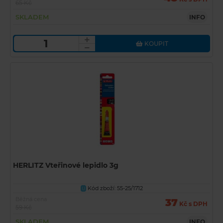
65 Kč
SKLADEM
INFO
KOUPIT
HERLITZ Vteřinové lepidlo 3g
Kód zboží: 55-25/1712
U
Běžná cena
37
Kč s DPH
59 Kč
SKLADEM
INFO