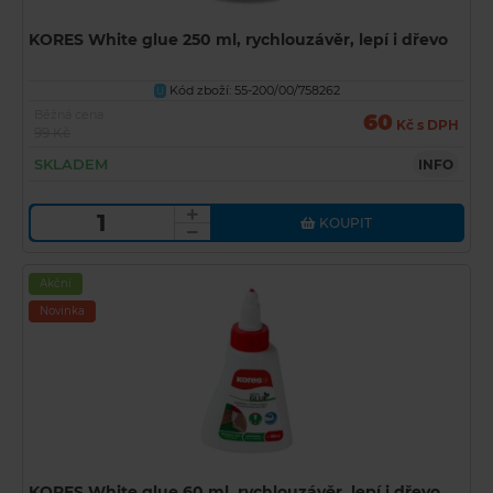
KORES White glue 250 ml, rychlouzávěr, lepí i dřevo
Kód zboží: 55-200/00/758262
U
Běžná cena
60
Kč s DPH
99 Kč
SKLADEM
INFO
KOUPIT
Akční
Novinka
KORES White glue 60 ml, rychlouzávěr, lepí i dřevo