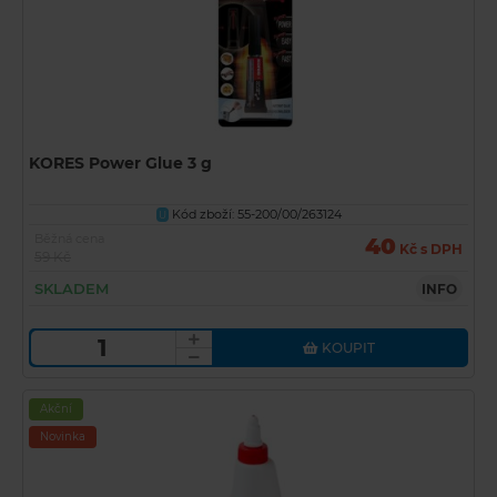
KORES Power Glue 3 g
Kód zboží: 55-200/00/263124
U
Běžná cena
40
Kč s DPH
59 Kč
SKLADEM
INFO
KOUPIT
Akční
Novinka