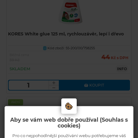
KORES White glue 125 ml, rychlouzávěr, lepí i dřevo
Kód zboží: 55-200/00/758255
U
Běžná cena
44
Kč s DPH
59 Kč
SKLADEM
INFO
KOUPIT
Akční
Novinka
Aby se vám web dobře používal (Souhlas s
cookies)
Pro co nejpohodlnější používání webu potřebujeme váš