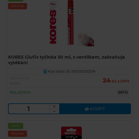
Novinka
KORES Glufix tyčinka 50 ml, s ventilkem, zabraňuje
vytékání
Kód zboží: 55-200/00/202574
U
Běžná cena
24
Kč s DPH
35 Kč
SKLADEM
INFO
KOUPIT
Akční
Novinka