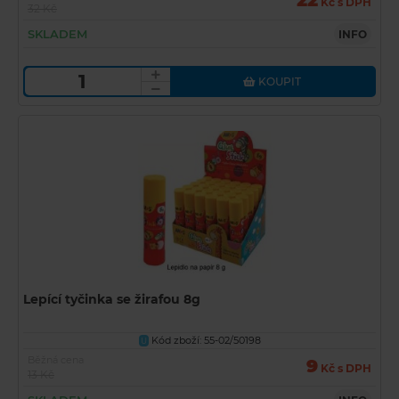
22
Kč s DPH
32 Kč
SKLADEM
INFO
KOUPIT
Lepící tyčinka se žirafou 8g
Kód zboží: 55-02/50198
U
Běžná cena
9
Kč s DPH
13 Kč