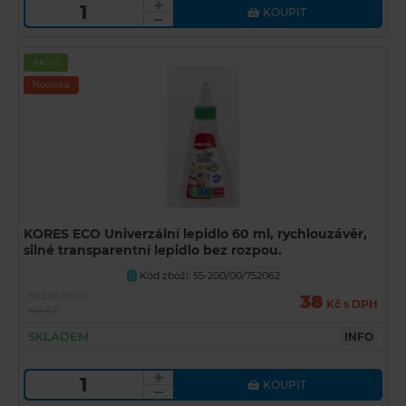
KOUPIT
Akční
Novinka
KORES ECO Univerzální lepidlo 60 ml, rychlouzávěr,
silné transparentní lepidlo bez rozpou.
Kód zboží: 55-200/00/752062
U
Běžná cena
38
Kč s DPH
49 Kč
SKLADEM
INFO
KOUPIT