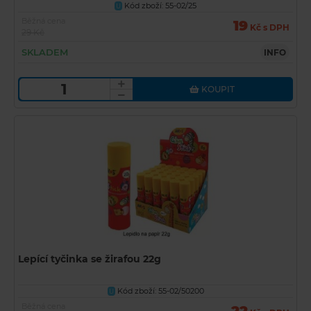
Kód zboží: 55-02/25
U
Běžná cena
19
Kč s DPH
29 Kč
SKLADEM
INFO
KOUPIT
Lepící tyčinka se žirafou 22g
Kód zboží: 55-02/50200
U
Běžná cena