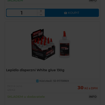
SKLADEM
INFO
KOUPIT
Lepidlo disperzní White glue 130g
Kód zboží: 55-97/59869
U
Běžná cena
30
Kč s DPH
49 Kč
SKLADEM u dodavatele
INFO