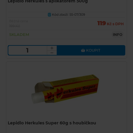
Lepidlo Herkules s aplikátorem 500g
Kód zboží: 55-07/309
U
Běžná cena
119
Kč s DPH
199 Kč
SKLADEM
INFO
KOUPIT
Lepidlo Herkules Super 60g s houbičkou