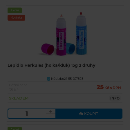
Akční
Novinka
Lepidlo Herkules (holka/kluk) 15g 2 druhy
Kód zboží: 55-07/593
U
Běžná cena
25
Kč s DPH
35 Kč
SKLADEM
INFO
KOUPIT
Akční