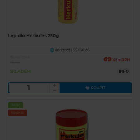
Lepidlo Herkules 250g
Kód zboží: 55-07/856
U
Běžná cena
69
Kč s DPH
119 Kč
SKLADEM
INFO
KOUPIT
Akční
Novinka