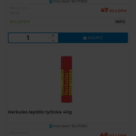
Kód zboží: 55-07/823
U
Běžná cena
47
Kč s DPH
79 Kč
SKLADEM
INFO
KOUPIT
Herkules lepidlo tyčinka 40g
Kód zboží: 55-07/565
U
Běžná cena
48
Kč s DPH