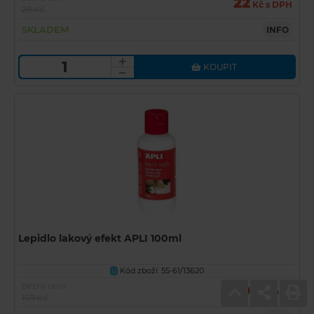
22
Kč s DPH
29 Kč
SKLADEM
INFO
KOUPIT
Lepidlo lakový efekt APLI 100ml
Kód zboží: 55-61/13620
U
Běžná cena
79
Kč s DPH
109 Kč