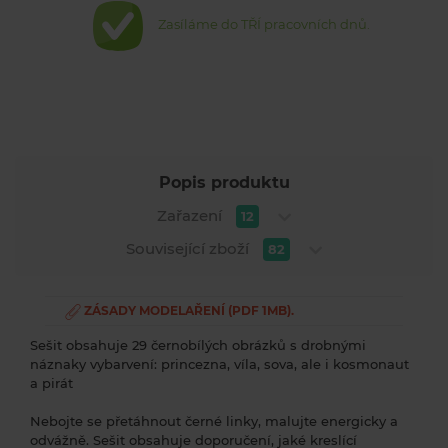
Zasíláme do TŘÍ pracovních dnů.
Popis produktu
Zařazení
12
Související zboží
82
ZÁSADY MODELAŘENÍ (PDF 1MB).
Sešit obsahuje 29 černobílých obrázků s drobnými
náznaky vybarvení: princezna, víla, sova, ale i kosmonaut
a pirát
Nebojte se přetáhnout černé linky, malujte energicky a
odvážně. Sešit obsahuje doporučení, jaké kreslící