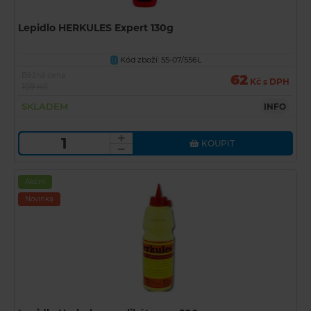
Lepidlo HERKULES Expert 130g
Kód zboží: 55-07/556L
U
Běžná cena
62
Kč s DPH
109 Kč
SKLADEM
INFO
KOUPIT
Akční
Novinka