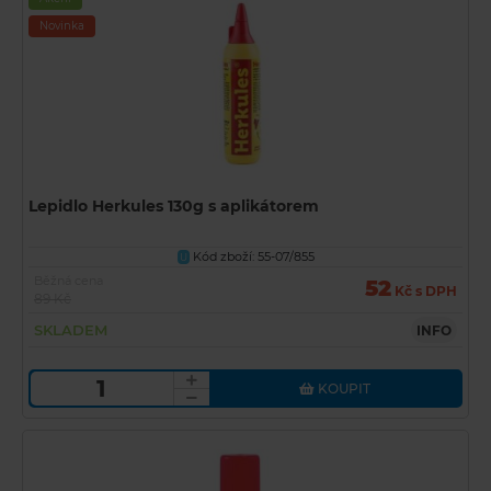
Novinka
Lepidlo Herkules 130g s aplikátorem
Kód zboží: 55-07/855
U
Běžná cena
52
Kč s DPH
89 Kč
SKLADEM
INFO
KOUPIT