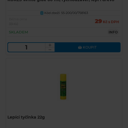
Kód zboží: 55-200/00/758163
U
Běžná cena
29
Kč s DPH
39 Kč
SKLADEM
INFO
KOUPIT
Lepící tyčinka 22g