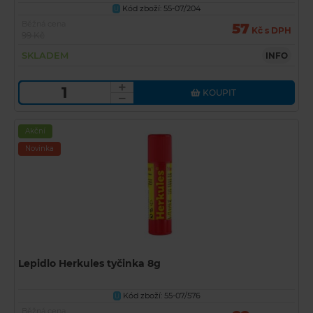
Kód zboží: 55-07/204
U
Běžná cena
57
Kč s DPH
99 Kč
SKLADEM
INFO
KOUPIT
Akční
Novinka
Lepidlo Herkules tyčinka 8g
Kód zboží: 55-07/576
U
Běžná cena