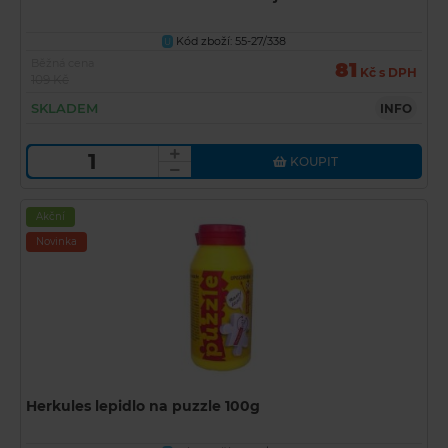
Kód zboží: 55-27/338
U
Běžná cena
81
Kč s DPH
109 Kč
SKLADEM
INFO
KOUPIT
Akční
Novinka
Herkules lepidlo na puzzle 100g