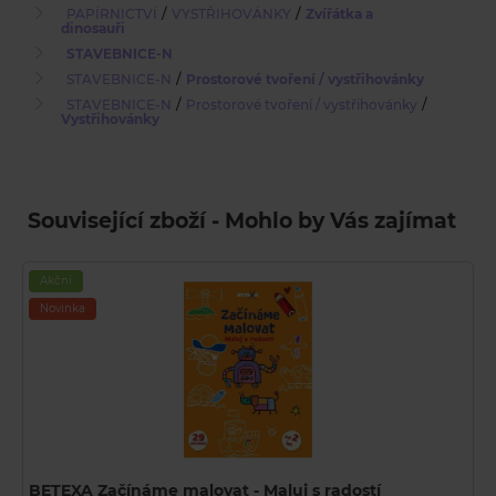
/
/
PAPÍRNICTVÍ
VYSTŘIHOVÁNKY
Zvířátka a
dinosauři
STAVEBNICE-N
/
STAVEBNICE-N
Prostorové tvoření / vystřihovánky
/
/
STAVEBNICE-N
Prostorové tvoření / vystřihovánky
Vystřihovánky
Související zboží - Mohlo by Vás zajímat
Akční
Novinka
BETEXA Začínáme malovat - Maluj s radostí