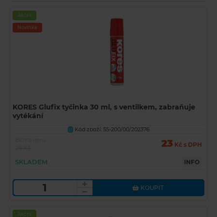
Akční
Novinka
KORES Glufix tyčinka 30 ml, s ventilkem, zabraňuje
vytékání
Kód zboží: 55-200/00/202376
U
Běžná cena
23
Kč s DPH
29 Kč
SKLADEM
INFO
KOUPIT
Akční