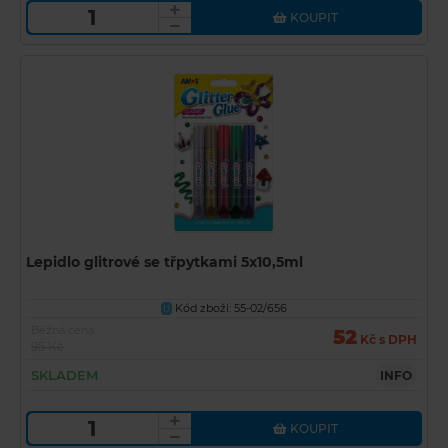
KOUPIT
Lepidlo glitrové se třpytkami 5x10,5ml
Kód zboží: 55-02/656
U
Běžná cena
52
Kč s DPH
95 Kč
SKLADEM
INFO
KOUPIT