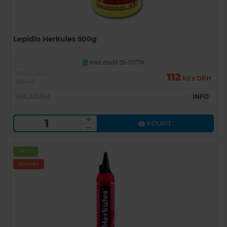
Lepidlo Herkules 500g
Kód zboží: 55-07/174
U
Běžná cena
112
Kč s DPH
195 Kč
SKLADEM
INFO
KOUPIT
Akční
Novinka