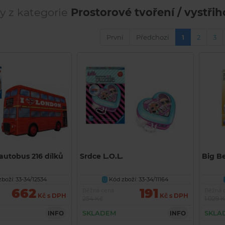
y z kategorie
Prostorové tvoření / vystři
První
Předchozí
1
2
3
autobus 216 dílků
Srdce L.O.L.
Big Be
boží: 33-34/12534
Kód zboží: 33-34/11164
U
662
191
Běžná cena
Běžná 
Kč s DPH
Kč s DPH
254 Kč
1 029 
SKLADEM
SKLA
INFO
INFO