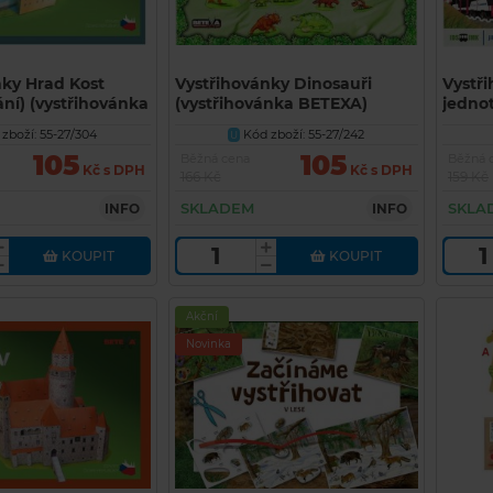
nky Hrad Kost
Vystřihovánky Dinosauři
Vystři
ní) (vystřihovánka
(vystřihovánka BETEXA)
jedno
(jedn
zboží: 55-27/304
Kód zboží: 55-27/242
U
BETEX
105
105
Běžná cena
Běžná 
Kč s DPH
Kč s DPH
166 Kč
159 Kč
SKLADEM
SKLA
INFO
INFO
KOUPIT
KOUPIT
Akční
Novinka