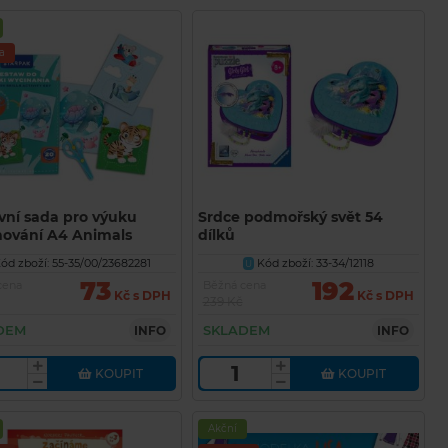
a
vní sada pro výuku
Srdce podmořský svět 54
ihování A4 Animals
dílků
9
ód zboží: 55-35/00/23682281
Kód zboží: 33-34/12118
U
73
192
cena
Běžná cena
Kč s DPH
Kč s DPH
239 Kč
DEM
SKLADEM
INFO
INFO
KOUPIT
KOUPIT
Akční