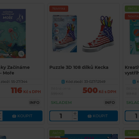
Novinka
Akční
Novink
nky Začínáme
Puzzle 3D 108 dílků Kecka
Kreati
 - Moře
vystř
á vystřihovánka
55250
zboží: 55-27/344
Kód zboží: 33-027/12549
K
U
U
116
500
Běžná cena
Běžná 
Kč s DPH
Kč s DPH
599 Kč
89 Kč
SKLADEM
SKLA
INFO
INFO
KOUPIT
KOUPIT
Akční
Akční