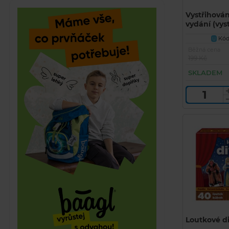
Vystřihová
vydání (vys
BETEXA)
Kód 
U
Běžná cena
199 Kč
SKLADEM
Loutkové d