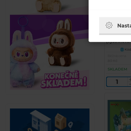
Nast
Vystřihová
(vystřihov
Kód 
U
Běžná cena
83 Kč
SKLADEM