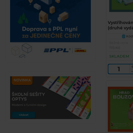
Vystřihová
(druhé vydá
BETEXA)
Kód 
U
Běžná cena
175 Kč
SKLADEM