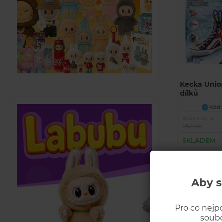
Kecka Unio
dílků
Kód z
U
Běžná cena
753 Kč
SKLADEM
Aby s
Pro co nejp
soubo