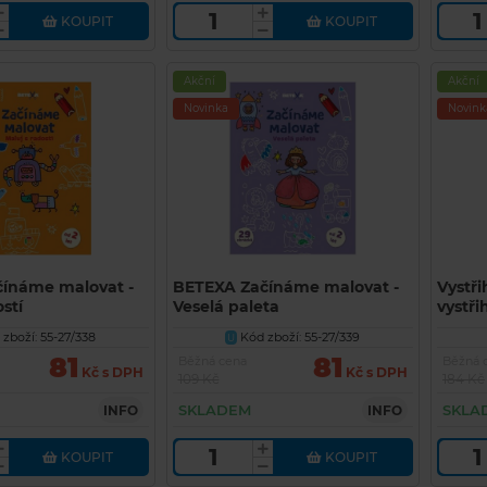
KOUPIT
KOUPIT
Akční
Akční
Novinka
Novink
ínáme malovat -
BETEXA Začínáme malovat -
Vystř
stí
Veselá paleta
vystři
(jedn
zboží: 55-27/338
Kód zboží: 55-27/339
U
BETEX
81
81
Běžná cena
Běžná 
Kč s DPH
Kč s DPH
109 Kč
184 Kč
SKLADEM
SKLA
INFO
INFO
KOUPIT
KOUPIT