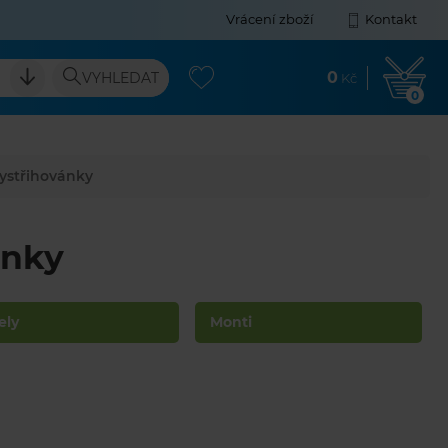
Vrácení zboží
Kontakt
0
VYHLEDAT
Kč
0
vystřihovánky
ánky
ely
Monti