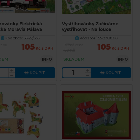
hovánky Elektrická
Vystřihovánky Začínáme
tka Moravia Pálava
vystřihovat - Na louce
oduchá vystřihovánka
(jednoduchá vystřihovánka
Kód zboží: 55-27/336
Kód zboží: 55-27/30310
U
U
A)
BETEXA)
105
105
cena
Běžná cena
Kč s DPH
Kč s DPH
159 Kč
DEM
SKLADEM
INFO
INFO
KOUPIT
KOUPIT