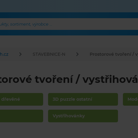
ty, sortiment, výrobce ...
h.cz
STAVEBNICE-N
Prostorové tvoření / 
torové tvoření / vystřihov
e dřevěné
3D puzzle ostatní
Mod
Vystřihovánky