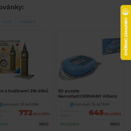
hovánky:
Další
Poslední
n s hodinami 216 dílků
3D puzzle
Nanostad:GERMANY Allianz
Arena (Munchen 1860 Blue
Kód zboží: 33-34/12586
Kód zboží: 33-42/13299
U
U
Packing)
772
645
cena
Běžná cena
Kč s DPH
Kč s DPH
Kč
799 Kč
DEM
SKLADEM
INFO
INFO