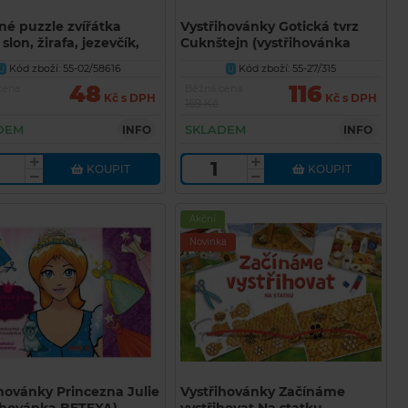
né puzzle zvířátka
Vystřihovánky Gotická tvrz
 slon, žirafa, jezevčík,
Cuknštejn (vystřihovánka
 20x15cm
BETEXA)
Kód zboží: 55-02/58616
Kód zboží: 55-27/315
U
U
48
116
cena
Běžná cena
Kč s DPH
Kč s DPH
169 Kč
DEM
SKLADEM
INFO
INFO
KOUPIT
KOUPIT
Akční
Novinka
hovánky Princezna Julie
Vystřihovánky Začínáme