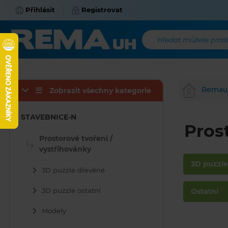
Přihlásit
Registrovat
Hledat můžete produk
Remau
Zobrazit všechny kategorie
STAVEBNICE-N
Pros
Prostorové tvoření /
vystřihovánky
3D puzzl
3D puzzle dřevěné
3D puzzle ostatní
Ostatní
Modely