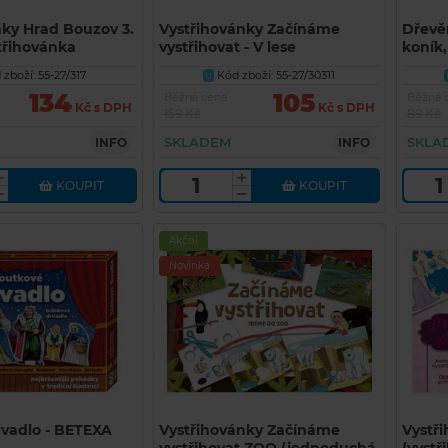
nky Hrad Bouzov 3.
Vystřihovánky Začínáme
Dřevě
třihovánka
vystřihovat - V lese
koník,
(jednoduchá vystřihovánka
zajíc,
zboží: 55-27/317
Kód zboží: 55-27/30311
U
BETEXA)
134
105
Běžná cena
Běžná 
Kč s DPH
Kč s DPH
159 Kč
89 Kč
SKLADEM
SKLA
INFO
INFO
KOUPIT
KOUPIT
Akční
Novinka
ivadlo - BETEXA
Vystřihovánky Začínáme
Vystři