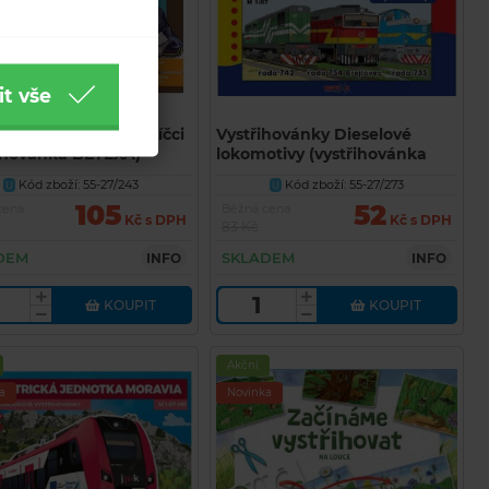
it vše
ihovánky Koně a koníčci
Vystřihovánky Dieselové
řihovánka BETEXA)
lokomotivy (vystřihovánka
BETEXA)
Kód zboží: 55-27/243
Kód zboží: 55-27/273
U
U
105
52
cena
Běžná cena
Kč s DPH
Kč s DPH
83 Kč
DEM
SKLADEM
INFO
INFO
KOUPIT
KOUPIT
Akční
a
Novinka