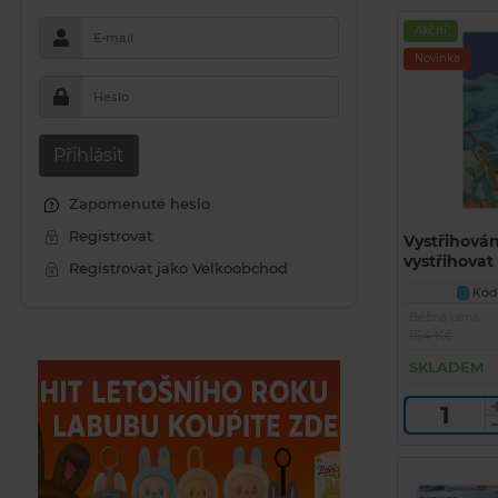
Akční
E-mail
Novinka
Heslo
Přihlásit
Zapomenuté heslo
Registrovat
Vystřihová
vystřihovat
Registrovat jako Velkoobchod
(jednoduch
Kód 
U
BETEXA)
Běžná cena
184 Kč
SKLADEM