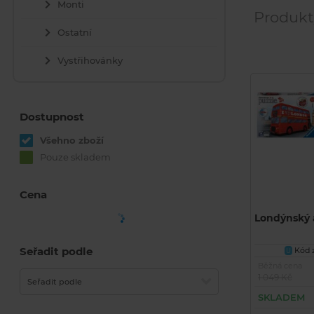
Monti
Produkt
Ostatní
Vystřihovánky
Dostupnost
Všehno zboží
Pouze skladem
Cena
Londýnský 
Seřadit podle
Kód z
U
Běžná cena
1 049 Kč
Seřadit podle
SKLADEM