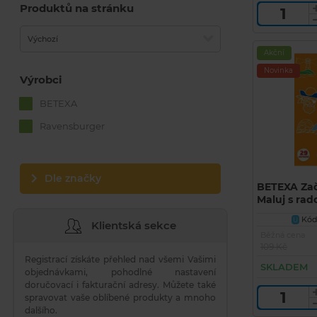
Produktů na stránku
Výchozí
Akční
Novinka
Výrobci
BETEXA
Ravensburger
Dle značky
BETEXA Zač
Maluj s rado
Kód 
U
Klientská sekce
Běžná cena
109 Kč
Registrací získáte přehled nad všemi Vašimi
SKLADEM
objednávkami, pohodlné nastavení
doručovací i fakturační adresy. Můžete také
spravovat vaše oblíbené produkty a mnoho
dalšího.