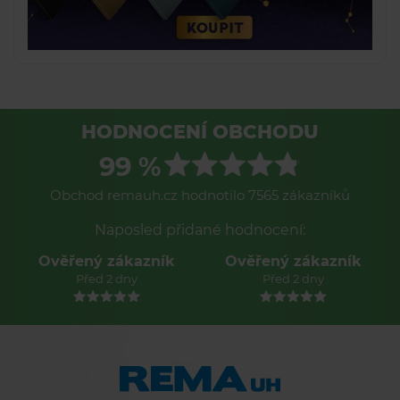
HODNOCENÍ OBCHODU
99 %
Obchod remauh.cz hodnotilo 7565 zákazníků
Naposled přidané hodnocení:
Ověřený zákazník
Ověřený zákazník
Před 2 dny
Před 2 dny