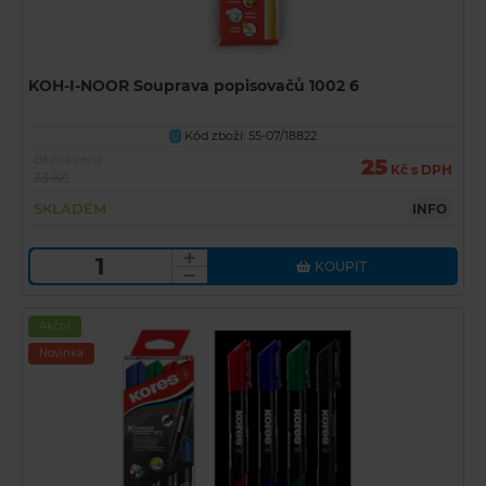
KOH-I-NOOR Souprava popisovačů 1002 6
Kód zboží: 55-07/18822
U
Běžná cena
25
Kč s DPH
33 Kč
SKLADEM
INFO
KOUPIT
Akční
Novinka