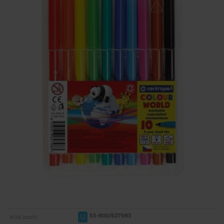
55-800/627983
U
Kód zboží: