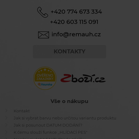
+420 774 673 334
+420 603 115 091
info@remauh.cz
KONTAKTY
Vše o nákupu
Kontakt
Jak si vybrat barvu nebo určitou variantu produktu
Jak si posunout DATUM DODÁNÍ?
K čemu slouží funkce ,,HLÍDACÍ PES"