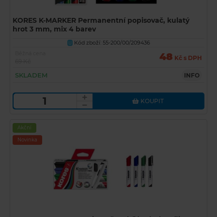
KORES K-MARKER Permanentní popisovač, kulatý
hrot 3 mm, mix 4 barev
Kód zboží: 55-200/00/209436
U
Běžná cena
48
Kč s DPH
69 Kč
SKLADEM
INFO
KOUPIT
Akční
Novinka