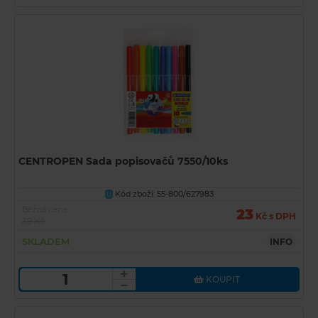
CENTROPEN Sada popisovačů 7550/10ks
Kód zboží: 55-800/627983
U
Běžná cena
23
Kč s DPH
39 Kč
SKLADEM
INFO
KOUPIT