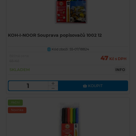
KOH-I-NOOR Souprava popisovačů 1002 12
Kód zboží: 55-07/18824
U
Běžná cena
47
Kč s DPH
65 Kč
SKLADEM
INFO
KOUPIT
Akční
Novinka