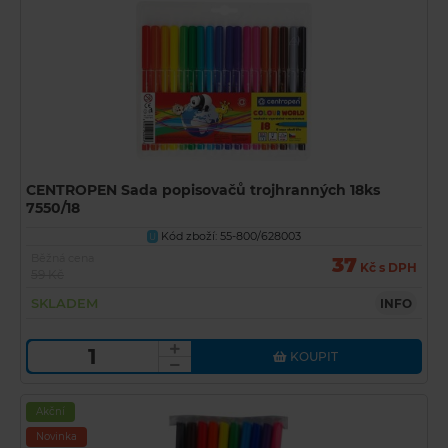
CENTROPEN Sada popisovačů trojhranných 18ks
7550/18
Kód zboží: 55-800/628003
U
Běžná cena
37
Kč s DPH
59 Kč
SKLADEM
INFO
KOUPIT
Akční
Novinka