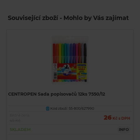
Související zboží - Mohlo by Vás zajímat
CENTROPEN Sada popisovačů 12ks 7550/12
Kód zboží: 55-800/627990
U
Běžná cena
26
Kč s DPH
45 Kč
SKLADEM
INFO