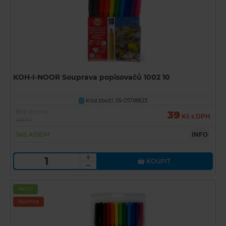
KOH-I-NOOR Souprava popisovačů 1002 10
Kód zboží: 55-07/18823
U
Běžná cena
39
Kč s DPH
49 Kč
SKLADEM
INFO
KOUPIT
Akční
Novinka