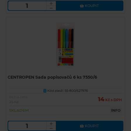
KOUPIT
CENTROPEN Sada popisovačů 6 ks 7550/6
Kód zboží: 55-800/627976
U
Běžná cena
14
Kč s DPH
25 Kč
SKLADEM
INFO
KOUPIT