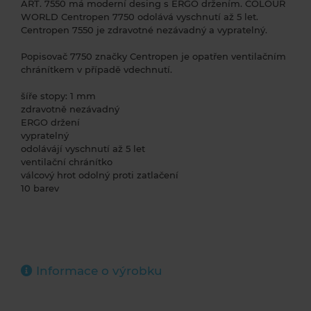
ART. 7550 má moderní desing s ERGO držením. COLOUR
WORLD Centropen 7750 odolává vyschnutí až 5 let.
Centropen 7550 je zdravotné nezávadný a vypratelný.
Popisovač 7750 značky Centropen je opatřen ventilačním
chránítkem v případě vdechnutí.
šíře stopy: 1 mm
zdravotně nezávadný
ERGO držení
vypratelný
odolávájí vyschnutí až 5 let
ventilační chránítko
válcový hrot odolný proti zatlačení
10 barev
Informace o výrobku