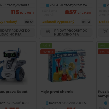
oží: 33-027/00/781195
Kód zboží: 33-027/00/782574
Kó
U
U
115
857
Běžná cena
Běžná 
Kč s DPH
Kč s DPH
1 498 Kč
2 693 
vyprodaný
Dočasně vyprodaný
Dočas
INFO
INFO
PŘIDAT PRODUKT DO
LÍDACÍHO PSA
HLÍDACÍHO PSA
Akční
Akční
Novinka
Novink
souprava Robot -
Moje první chemie
Puzzle
Vampi
oží: 33-027/00/506101
Kód zboží: 33-027/00/608652
K
U
U
Běžná cena
Běžná 