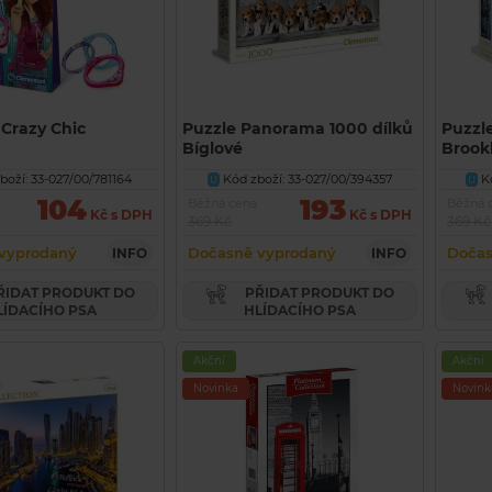
Crazy Chic
Puzzle Panorama 1000 dílků
Puzzl
Bíglové
Brook
oží: 33-027/00/781164
Kód zboží: 33-027/00/394357
Kó
U
U
104
193
Běžná cena
Běžná 
Kč s DPH
Kč s DPH
369 Kč
369 Kč
vyprodaný
Dočasně vyprodaný
Dočas
INFO
INFO
PŘIDAT PRODUKT DO
LÍDACÍHO PSA
HLÍDACÍHO PSA
Akční
Akční
Novinka
Novink