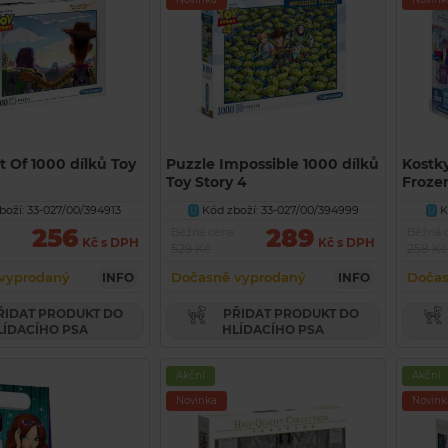
t Of 1000 dílků Toy
Puzzle Impossible 1000 dílků
Kostky
Toy Story 4
Froze
oží: 33-027/00/394913
Kód zboží: 33-027/00/394999
K
U
U
256
289
Běžná cena
Běžná 
Kč s DPH
Kč s DPH
529 Kč
258 Kč
vyprodaný
Dočasně vyprodaný
Dočas
INFO
INFO
PŘIDAT PRODUKT DO
LÍDACÍHO PSA
HLÍDACÍHO PSA
Akční
Akční
Novinka
Novink