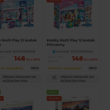
 Multi Play 12 kostek
Kostky Multi Play 12 kostek
n
Princezny
ód zboží: 33-027/00/415038
Kód zboží: 33-027/00/415045
U
148
148
cena
Běžná cena
Kč s DPH
Kč s DPH
258 Kč
ně vyprodaný
Dočasně vyprodaný
INFO
INFO
PŘIDAT PRODUKT DO
PŘIDAT PRODUKT DO
HLÍDACÍHO PSA
HLÍDACÍHO PSA
Akční
a
Novinka