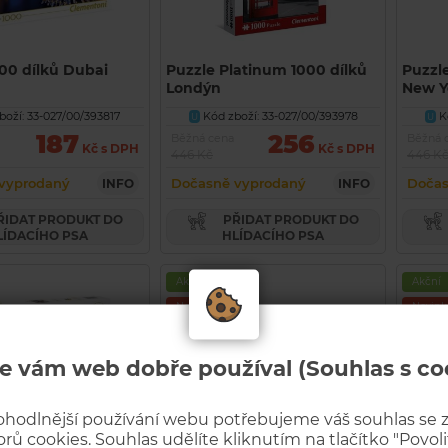
00 dílků Dubai
Puzzle Platinum 1000 dílků
Puzzl
Londýn
New Y
oží: 33-027/00/393817
Kód zboží: 33-027/00/393978
Kó
U
U
187
256
Běžná cena
Běžná 
Kč s DPH
Kč s DPH
446 Kč
446 K
vyprodaný
Dočasně vyprodaný
Dočas
INFO
INFO
PŘIDAT PRODUKT DO
LÍDACÍHO PSA
HLÍDACÍHO PSA
Akční
Akční
Novinka
Novink
e vám web dobře používal (Souhlas s co
ohodlnější používání webu potřebujeme váš souhlas se
rů cookies. Souhlas udělíte kliknutím na tlačítko "Povolit