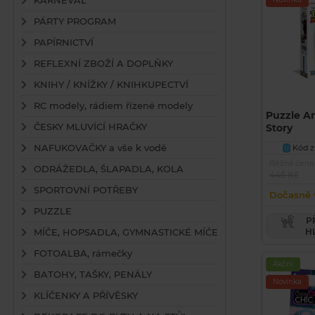
KARNEVAL
PÁRTY PROGRAM
PAPÍRNICTVÍ
REFLEXNÍ ZBOŽÍ A DOPLŇKY
KNIHY / KNÍŽKY / KNIHKUPECTVÍ
RC modely, rádiem řízené modely
Puzzle Ar
ČESKY MLUVÍCÍ HRAČKY
Story
NAFUKOVAČKY a vše k vodě
Kód zb
U
Běžná cena
ODRÁŽEDLA, ŠLAPADLA, KOLA
446 Kč
SPORTOVNÍ POTŘEBY
Dočasně 
PUZZLE
PŘIDAT PRODUKT DO
MÍČE, HOPSADLA, GYMNASTICKÉ MÍČE
H
FOTOALBA, rámečky
Akční
BATOHY, TAŠKY, PENÁLY
Novinka
KLÍČENKY A PŘÍVĚSKY