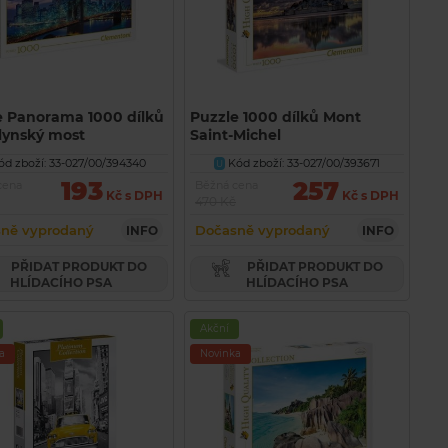
e Panorama 1000 dílků
Puzzle 1000 dílků Mont
lynský most
Saint-Michel
d zboží: 33-027/00/394340
Kód zboží: 33-027/00/393671
U
193
257
cena
Běžná cena
Kč s DPH
Kč s DPH
470 Kč
ně vyprodaný
Dočasně vyprodaný
INFO
INFO
PŘIDAT PRODUKT DO
PŘIDAT PRODUKT DO
HLÍDACÍHO PSA
HLÍDACÍHO PSA
Akční
a
Novinka