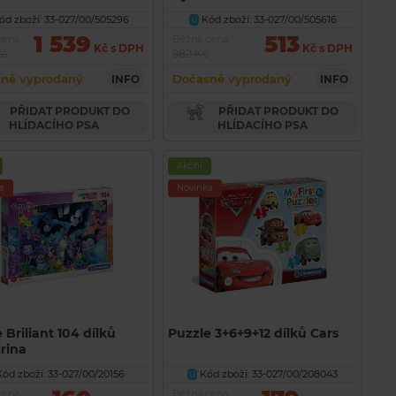
d zboží: 33-027/00/505296
Kód zboží: 33-027/00/505616
U
1 539
513
cena
Běžná cena
Kč s DPH
Kč s DPH
Kč
982 Kč
ně vyprodaný
Dočasně vyprodaný
INFO
INFO
PŘIDAT PRODUKT DO
PŘIDAT PRODUKT DO
HLÍDACÍHO PSA
HLÍDACÍHO PSA
Akční
a
Novinka
 Briliant 104 dílků
Puzzle 3+6+9+12 dílků Cars
rina
ód zboží: 33-027/00/20156
Kód zboží: 33-027/00/208043
U
cena
Běžná cena