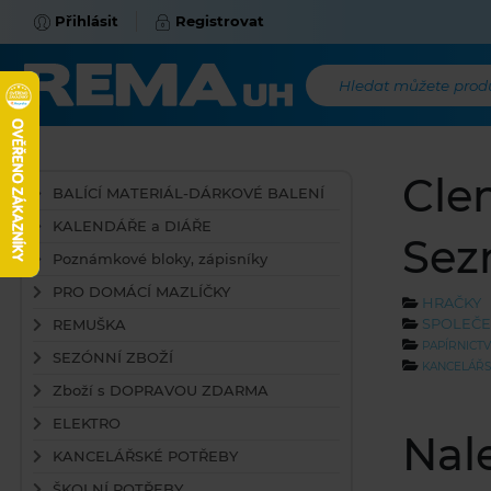
Přihlásit
Registrovat
Hledat můžete produk
Cle
BALÍCÍ MATERIÁL-DÁRKOVÉ BALENÍ
KALENDÁŘE a DIÁŘE
Sez
Poznámkové bloky, zápisníky
PRO DOMÁCÍ MAZLÍČKY
HRAČKY
SPOLEČE
REMUŠKA
PAPÍRNICTV
SEZÓNNÍ ZBOŽÍ
KANCELÁŘS
Zboží s DOPRAVOU ZDARMA
ELEKTRO
Nal
KANCELÁŘSKÉ POTŘEBY
ŠKOLNÍ POTŘEBY