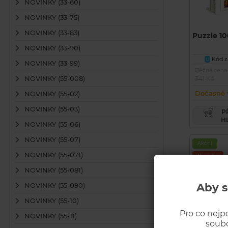
NOVINKY (33-60)
NOVINKY (33-75)
NOVINKY (33-83)
Puzzle 10
NOVINKY (33-90)
Kód zb
U
NOVINKY (33-99)
Běžná cena
NOVINKY (55-008)
341 Kč
Dočasně 
NOVINKY (55-02)
NOVINKY (55-03)
PŘIDAT PRODUKT DO
H
NOVINKY (55-06)
NOVINKY (55-07)
Akční
NOVINKY (55-071)
Novinka
NOVINKY (55-081)
Aby s
NOVINKY (55-090)
NOVINKY (55-10)
Pro co nejp
NOVINKY (55-11)
soubo