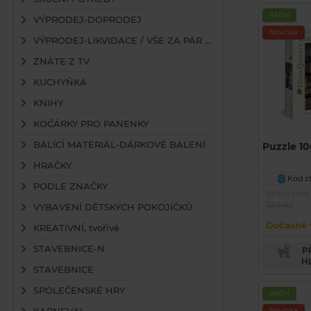
Akční
VÝPRODEJ-DOPRODEJ
Novinka
VÝPRODEJ-LIKVIDACE / VŠE ZA PÁR KAČEK
ZNÁTE Z TV
KUCHYŇKA
KNIHY
KOČÁRKY PRO PANENKY
BALÍCÍ MATERIÁL-DÁRKOVÉ BALENÍ
Puzzle 10
HRAČKY
Kód zb
U
PODLE ZNAČKY
Běžná cena
369 Kč
VYBAVENÍ DĚTSKÝCH POKOJÍČKŮ
Dočasně 
KREATIVNÍ, tvořivé
STAVEBNICE-N
PŘIDAT PRODUKT DO
H
STAVEBNICE
SPOLEČENSKÉ HRY
Akční
Novinka