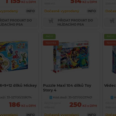
1 155
514
Kč s DPH
Kč s DPH
898 Kč
293 Kč
vyprodaný
Dočasně vyprodaný
Dočas
INFO
INFO
PŘIDAT PRODUKT DO
LÍDACÍHO PSA
HLÍDACÍHO PSA
Akční
Akční
Novinka
Novink
6+9+12 dílků Mickey
Puzzle Maxi 104 dílků Toy
Vědec
Story 4
oží: 33-027/00/208074
Kód zboží: 33-027/00/237401
K
U
U
186
250
Běžná cena
Běžná 
Kč s DPH
Kč s DPH
479 Kč
898 K
vyprodaný
Dočasně vyprodaný
Dočas
INFO
INFO