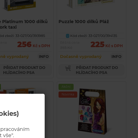
e Platinum 1000 dílků
Puzzle 1000 dílků Pláž
ork taxi
d zboží: 33-027/00/393985
Kód zboží: 33-027/00/394135
U
256
225
cena
Běžná cena
Kč s DPH
Kč s DPH
č
393 Kč
ně vyprodaný
Dočasně vyprodaný
INFO
INFO
PŘIDAT PRODUKT DO
PŘIDAT PRODUKT DO
HLÍDACÍHO PSA
HLÍDACÍHO PSA
Akční
a
Novinka
okies)
 zpracováním
 vše".