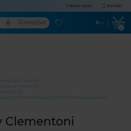
Vrácení zboží
Kontakt
0
VYHLEDAT
Kč
0
>
PLYŠOVÉ HRAČKY
Y
>
PEXESO
ČENSKÉ HRY
KY (33-027)
>
>
Lepící potřeby
LÁŘSKÉ POTŘEBY
KOREKCE A LEPÍCÍ POTŘEBY
y Clementoni