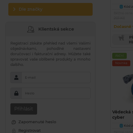
Kód zb
U
Dle značky
Běžná cena
201 Kč
Dočasně 
Klientská sekce
PŘIDAT PRODUKT DO
H
Registrací získáte přehled nad všemi Vašimi
objednávkami, pohodlné nastavení
doručovací i fakturační adresy. Můžete také
Akční
spravovat vaše oblíbené produkty a mnoho
Novinka
dalšího.
E-mail
Heslo
Přihlásit
Vědecká 
cyber
Zapomenuté heslo
Kód zb
U
Registrovat
Běžná cena