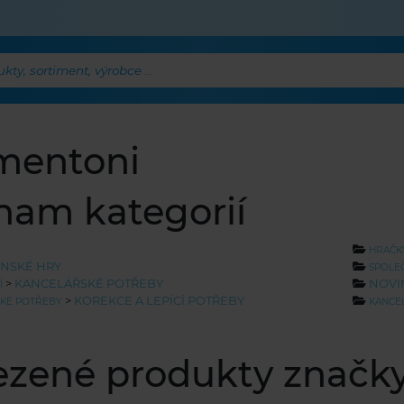
ty, sortiment, výrobce ...
mentoni
nam kategorií
HRAČK
NSKÉ HRY
SPOLE
>
KANCELÁŘSKÉ POTŘEBY
NOVIN
Í
>
KOREKCE A LEPÍCÍ POTŘEBY
KÉ POTŘEBY
KANCE
ezené produkty značk