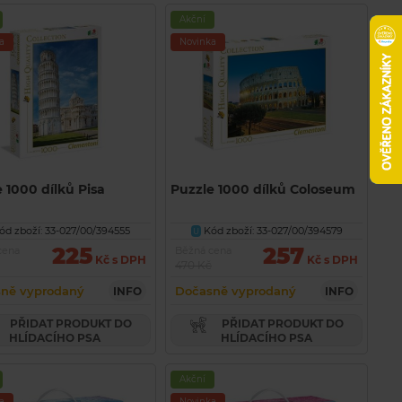
Akční
a
Novinka
 1000 dílků Pisa
Puzzle 1000 dílků Coloseum
d zboží: 33-027/00/394555
Kód zboží: 33-027/00/394579
U
225
257
cena
Běžná cena
Kč s DPH
Kč s DPH
470 Kč
ně vyprodaný
Dočasně vyprodaný
INFO
INFO
PŘIDAT PRODUKT DO
PŘIDAT PRODUKT DO
HLÍDACÍHO PSA
HLÍDACÍHO PSA
Akční
a
Novinka