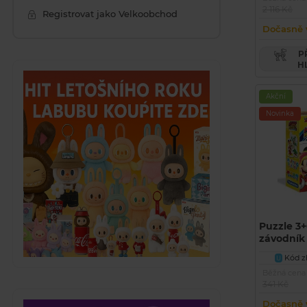
2 116 Kč
Registrovat jako Velkoobchod
Dočasně 
PŘIDAT PRODUKT DO
H
Akční
Novinka
Puzzle 3+
závodník
Kód zb
U
Běžná cena
341 Kč
Dočasně 