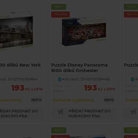
Akční
Akční
Novinka
Novink
00 dílků New York
Puzzle Disney Panorama
Puzzle
1000 dílků Orchester
oží: 33-027/00/393664
Kód zboží: 33-027/00/394456
Kó
U
U
193
193
Běžná cena
Běžná 
Kč s DPH
Kč s DPH
369 Kč
393 Kč
vyprodaný
Dočasně vyprodaný
Dočas
INFO
INFO
PŘIDAT PRODUKT DO
LÍDACÍHO PSA
HLÍDACÍHO PSA
Akční
Akční
Novinka
Novink