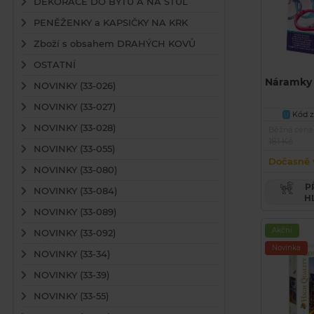
DEKORACE DO BYTU A NA STŮL
PENĚŽENKY a KAPSIČKY NA KRK
Zboží s obsahem DRAHÝCH KOVŮ
OSTATNÍ
Náramky 
NOVINKY (33-026)
NOVINKY (33-027)
Kód zb
U
NOVINKY (33-028)
Běžná cena
181 Kč
NOVINKY (33-055)
Dočasně 
NOVINKY (33-080)
PŘIDAT PRODUKT DO
NOVINKY (33-084)
H
NOVINKY (33-089)
Akční
NOVINKY (33-092)
Novinka
NOVINKY (33-34)
NOVINKY (33-39)
NOVINKY (33-55)