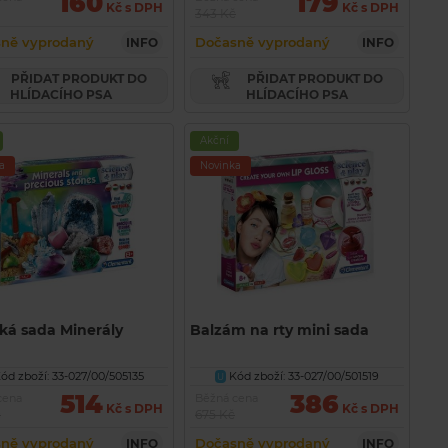
160
179
Kč s DPH
Kč s DPH
343 Kč
ně vyprodaný
Dočasně vyprodaný
INFO
INFO
PŘIDAT PRODUKT DO
PŘIDAT PRODUKT DO
HLÍDACÍHO PSA
HLÍDACÍHO PSA
Akční
a
Novinka
ká sada Minerály
Balzám na rty mini sada
ód zboží: 33-027/00/505135
Kód zboží: 33-027/00/501519
U
514
386
cena
Běžná cena
Kč s DPH
Kč s DPH
č
675 Kč
ně vyprodaný
Dočasně vyprodaný
INFO
INFO