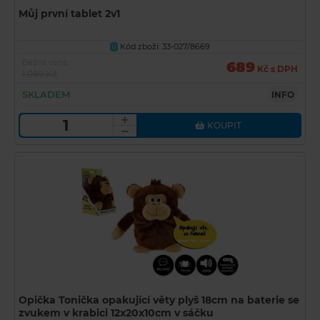
Můj první tablet 2v1
Kód zboží: 33-027/8669
U
Běžná cena
689
Kč s DPH
1 089 Kč
SKLADEM
INFO
KOUPIT
Opička Tonička opakující věty plyš 18cm na baterie se
zvukem v krabici 12x20x10cm v sáčku