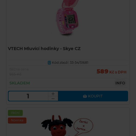
VTECH Mluvící hodinky - Skye CZ
Kód zboží: 33-34/51681
U
Běžná cena
589
Kč s DPH
935 Kč
SKLADEM
INFO
KOUPIT
Akční
Novinka