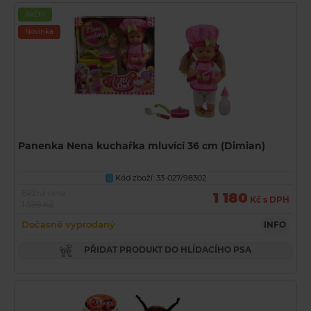
Akční
Novinka
Panenka Nena kuchařka mluvící 36 cm (Dimian)
Kód zboží: 33-027/98302
U
Běžná cena
1 180
Kč s DPH
1 599 Kč
Dočasně vyprodaný
INFO
PŘIDAT PRODUKT DO HLÍDACÍHO PSA