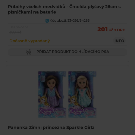
Příběhy včelích medvídků - Čmelda plyšový 26cm s
písničkami na baterie
Kód zboží: 33-026/94285
U
Běžná cena
201
Kč s DPH
399 Kč
Dočasně vyprodaný
INFO
PŘIDAT PRODUKT DO HLÍDACÍHO PSA
Panenka Zimní princezna Sparkle Girlz