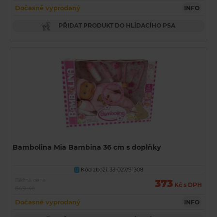
Dočasně vyprodaný
INFO
PŘIDAT PRODUKT DO HLÍDACÍHO PSA
Bambolina Mia Bambina 36 cm s doplňky
Kód zboží: 33-027/91308
U
Běžná cena
373
Kč s DPH
649 Kč
Dočasně vyprodaný
INFO