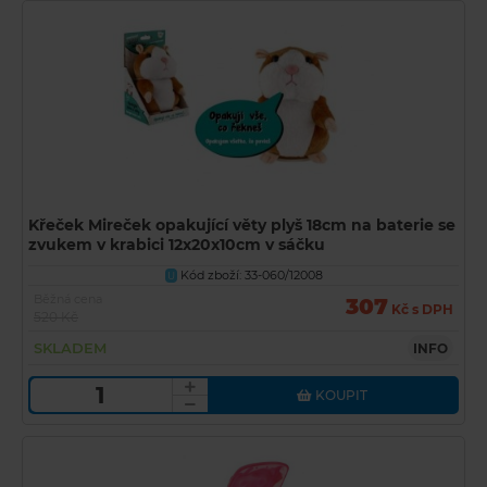
Křeček Mireček opakující věty plyš 18cm na baterie se
zvukem v krabici 12x20x10cm v sáčku
Kód zboží: 33-060/12008
U
Běžná cena
307
Kč s DPH
520 Kč
SKLADEM
INFO
KOUPIT