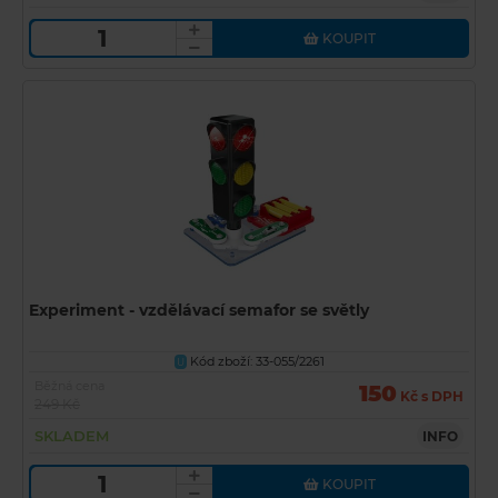
KOUPIT
Experiment - vzdělávací semafor se světly
Kód zboží: 33-055/2261
U
Běžná cena
150
Kč s DPH
249 Kč
SKLADEM
INFO
KOUPIT