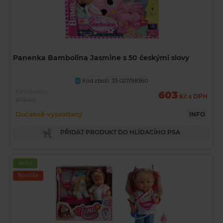
Panenka Bambolina Jasmine s 50 českými slovy
Kód zboží: 33-027/98360
U
Běžná cena
603
Kč s DPH
879 Kč
Dočasně vyprodaný
INFO
PŘIDAT PRODUKT DO HLÍDACÍHO PSA
Akční
Novinka