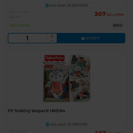
Kód zboží: 33-060/12018
U
Běžná cena
307
Kč s DPH
525 Kč
SKLADEM
INFO
KOUPIT
FP Sněžný leopard HKD64
Kód zboží: 33-083/10153
U
Běžná cena