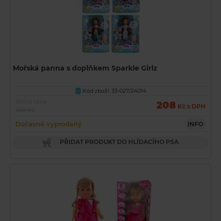
Mořská panna s doplňkem Sparkle Girlz
Kód zboží: 33-027/24014
U
Běžná cena
208
Kč s DPH
369 Kč
Dočasně vyprodaný
INFO
PŘIDAT PRODUKT DO HLÍDACÍHO PSA