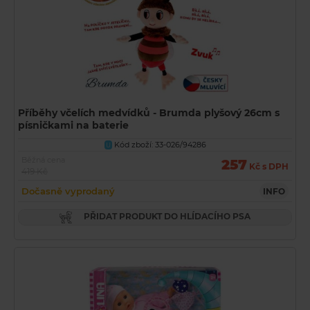
Příběhy včelích medvídků - Brumda plyšový 26cm s
písničkami na baterie
Kód zboží: 33-026/94286
U
Běžná cena
257
Kč s DPH
419 Kč
Dočasně vyprodaný
INFO
PŘIDAT PRODUKT DO HLÍDACÍHO PSA