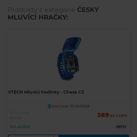
Produkty z kategorie
ČESKY
MLUVÍCÍ HRAČKY:
VTECH Mluvící hodinky - Chase CZ
Kód zboží: 33-34/51628
U
Běžná cena
589
Kč s DPH
935 Kč
SKLADEM
INFO