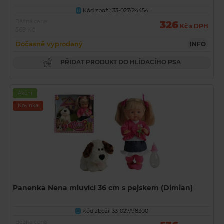
Kód zboží: 33-027/24454
U
Běžná cena
326
Kč s DPH
569 Kč
Dočasně vyprodaný
INFO
PŘIDAT PRODUKT DO HLÍDACÍHO PSA
Akční
Novinka
Panenka Nena mluvící 36 cm s pejskem (Dimian)
Kód zboží: 33-027/98300
U
Běžná cena