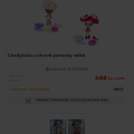
Candylocks cukrové panenky velké
Kód zboží: 33-027/56332
U
Běžná cena
466
Kč s DPH
659 Kč
Dočasně vyprodaný
INFO
PŘIDAT PRODUKT DO HLÍDACÍHO PSA