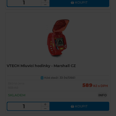
KOUPIT
VTECH Mluvící hodinky - Marshall CZ
Kód zboží: 33-34/51661
U
Běžná cena
589
Kč s DPH
935 Kč
SKLADEM
INFO
KOUPIT