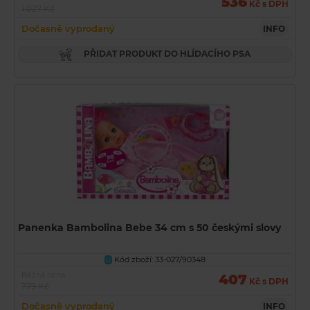
536
Kč s DPH
1 027 Kč
Dočasně vyprodaný
INFO
PŘIDAT PRODUKT DO HLÍDACÍHO PSA
Panenka Bambolina Bebe 34 cm s 50 českými slovy
Kód zboží: 33-027/90348
U
Běžná cena
407
Kč s DPH
779 Kč
Dočasně vyprodaný
INFO