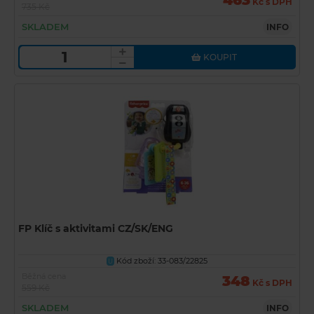
463
Kč s DPH
735 Kč
SKLADEM
INFO
KOUPIT
FP Klíč s aktivitami CZ/SK/ENG
Kód zboží: 33-083/22825
U
Běžná cena
348
Kč s DPH
559 Kč
SKLADEM
INFO