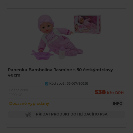
Panenka Bambolina Jasmine s 50 českými slovy
40cm
Kód zboží: 33-027/90358
U
Běžná cena
538
Kč s DPH
1 199 Kč
Dočasně vyprodaný
INFO
PŘIDAT PRODUKT DO HLÍDACÍHO PSA