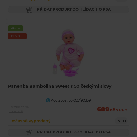
PŘIDAT PRODUKT DO HLÍDACÍHO PSA
Akční
Novinka
Panenka Bambolina Sweet s 50 českými slovy
Kód zboží: 33-027/90359
U
Běžná cena
689
Kč s DPH
1 176 Kč
Dočasně vyprodaný
INFO
PŘIDAT PRODUKT DO HLÍDACÍHO PSA