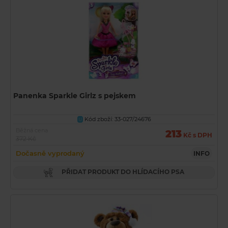
Panenka Sparkle Girlz s pejskem
Kód zboží: 33-027/24676
U
Běžná cena
213
Kč s DPH
372 Kč
Dočasně vyprodaný
INFO
PŘIDAT PRODUKT DO HLÍDACÍHO PSA