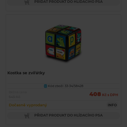
PŘIDAT PRODUKT DO HLÍDACÍHO PSA
Kostka se zvířátky
Kód zboží: 33-34/58428
U
Běžná cena
408
Kč s DPH
645 Kč
Dočasně vyprodaný
INFO
PŘIDAT PRODUKT DO HLÍDACÍHO PSA