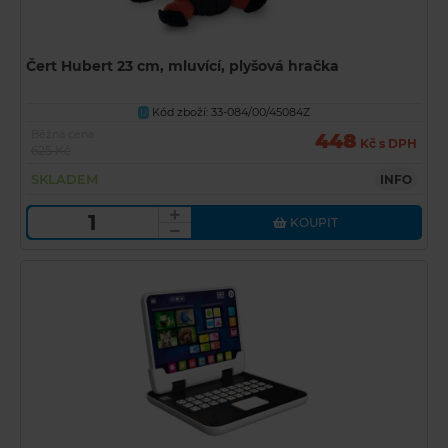
Čert Hubert 23 cm, mluvící, plyšová hračka
Kód zboží: 33-084/00/45084Z
U
Běžná cena
448
Kč s DPH
625 Kč
SKLADEM
INFO
KOUPIT