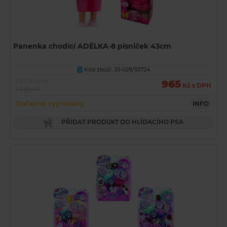
Panenka chodící ADÉLKA-8 písniček 43cm
Kód zboží: 33-028/55724
U
Běžná cena
965
Kč s DPH
1 889 Kč
Dočasně vyprodaný
INFO
PŘIDAT PRODUKT DO HLÍDACÍHO PSA