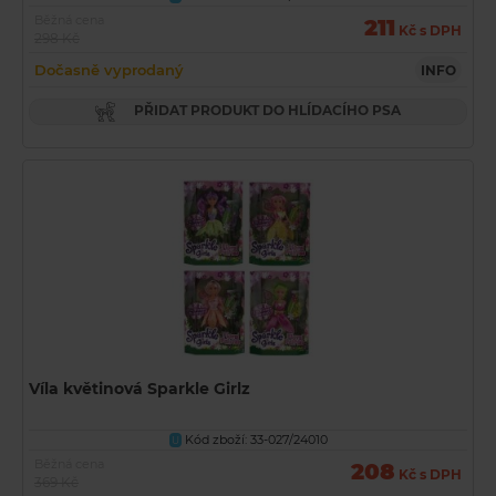
Běžná cena
211
Kč s DPH
298 Kč
Dočasně vyprodaný
INFO
PŘIDAT PRODUKT DO HLÍDACÍHO PSA
Víla květinová Sparkle Girlz
Kód zboží: 33-027/24010
U
Běžná cena
208
Kč s DPH
369 Kč