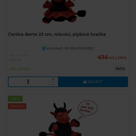
Čertice Berta 23 cm, mluvící, plyšová hračka
Kód zboží: 33-084/00/45085Z
U
Běžná cena
414
Kč s DPH
575 Kč
SKLADEM
INFO
KOUPIT
Akční
Novinka