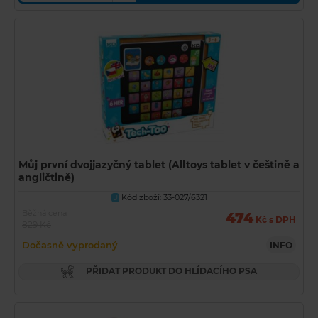
Můj první dvojjazyčný tablet (Alltoys tablet v češtině a
angličtině)
Kód zboží: 33-027/6321
U
Běžná cena
474
Kč s DPH
829 Kč
Dočasně vyprodaný
INFO
PŘIDAT PRODUKT DO HLÍDACÍHO PSA