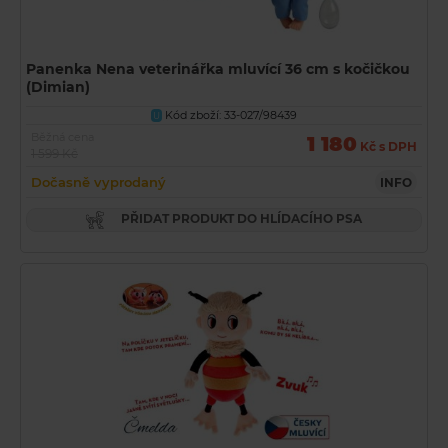
Panenka Nena veterinářka mluvící 36 cm s kočičkou
(Dimian)
Kód zboží: 33-027/98439
U
Běžná cena
1 180
Kč s DPH
1 599 Kč
Dočasně vyprodaný
INFO
PŘIDAT PRODUKT DO HLÍDACÍHO PSA