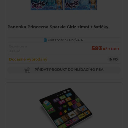
Panenka Princezna Sparkle Girlz zimní + šatičky
Kód zboží: 33-027/24145
U
Běžná cena
593
Kč s DPH
999 Kč
Dočasně vyprodaný
INFO
PŘIDAT PRODUKT DO HLÍDACÍHO PSA