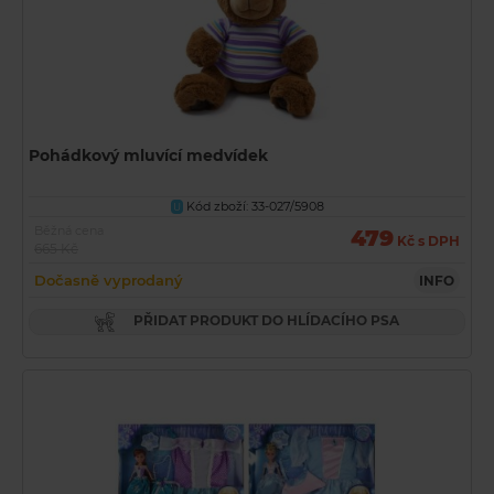
Pohádkový mluvící medvídek
Kód zboží: 33-027/5908
U
Běžná cena
479
Kč s DPH
665 Kč
Dočasně vyprodaný
INFO
PŘIDAT PRODUKT DO HLÍDACÍHO PSA