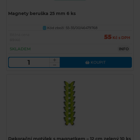
Magnety beruška 25 mm 6 ks
Kód zboží: 55-35/00/46479768
U
Běžná cena
55
Kč s DPH
89 Kč
SKLADEM
INFO
KOUPIT
Dekorační motýlek s magnetkem – 12 cm zelený 10 ks