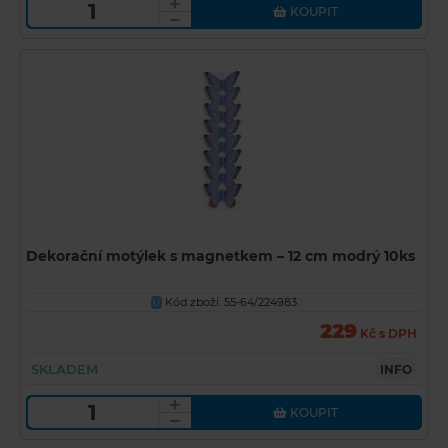
KOUPIT
Dekorační motýlek s magnetkem – 12 cm modrý 10ks
Kód zboží: 55-64/224983
U
229
Kč s DPH
SKLADEM
INFO
KOUPIT