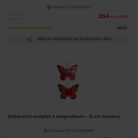
Kód zboží: 33-083/50021
U
Běžná cena
254
Kč s DPH
339 Kč
Dočasně vyprodaný
INFO
PŘIDAT PRODUKT DO HLÍDACÍHO PSA
Dekorační motýlek s magnetkem – 12 cm červený
Kód zboží: 55-64/224969KS
U