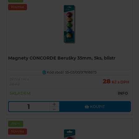
Novinka
Magnety CONCORDE Berušky 35mm, 5ks, blistr
Kód zboží: 55-03/00/97818673
U
Běžná cena
28
Kč s DPH
39 Kč
SKLADEM
INFO
KOUPIT
Akční
Novinka