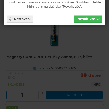
souhlas se zpracováním souborů cookies. Souhlas udělíte
kliknutím na tlačítko "Povolit vše".
Akční
Novinka
Nastavení
Povolit vše
Magnety CONCORDE Berušky 20mm, 8 ks, blistr
Kód zboží: 55-03/00/97818635
U
Běžná cena
28
Kč s DPH
39 Kč
SKLADEM
INFO
KOUPIT
Akční