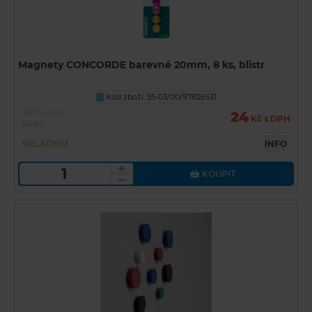
Magnety CONCORDE barevné 20mm, 8 ks, blistr
Kód zboží: 55-03/00/97826531
U
Běžná cena
24
Kč s DPH
35 Kč
SKLADEM
INFO
KOUPIT