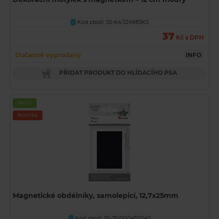
Kód zboží: 55-64/224983KS
U
37
Kč s DPH
Dočasně vyprodaný
INFO
PŘIDAT PRODUKT DO HLÍDACÍHO PSA
Akční
Novinka
Magnetické obdélníky, samolepicí, 12,7x25mm
Kód zboží: 55-35/00/14512140
U