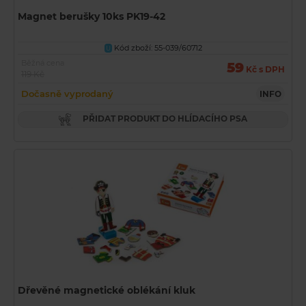
Magnet berušky 10ks PK19-42
Kód zboží: 55-039/60712
U
Běžná cena
59
Kč s DPH
119 Kč
Dočasně vyprodaný
INFO
PŘIDAT PRODUKT DO HLÍDACÍHO PSA
Dřevěné magnetické oblékání kluk