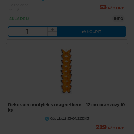
Běžná cena
53
Kč s DPH
79 Kč
SKLADEM
INFO
KOUPIT
Dekorační motýlek s magnetkem – 12 cm oranžový 10
ks
Kód zboží: 55-64/225003
U
229
Kč s DPH