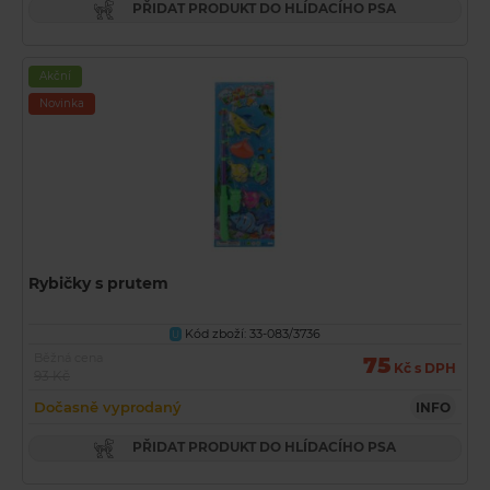
PŘIDAT PRODUKT DO HLÍDACÍHO PSA
Akční
Novinka
Rybičky s prutem
Kód zboží: 33-083/3736
U
Běžná cena
75
Kč s DPH
93 Kč
Dočasně vyprodaný
INFO
PŘIDAT PRODUKT DO HLÍDACÍHO PSA