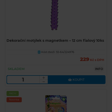
Dekorační motýlek s magnetkem – 12 cm fialový 10ks
Kód zboží: 55-64/224976
U
229
Kč s DPH
SKLADEM
INFO
KOUPIT
Akční
Novinka