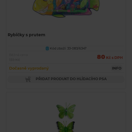
Rybičky s prutem
Kód zboží: 33-083/6347
U
Běžná cena
80
Kč s DPH
135 Kč
Dočasně vyprodaný
INFO
PŘIDAT PRODUKT DO HLÍDACÍHO PSA