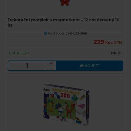
Dekorační motýlek s magnetkem – 12 cm červený 10
ks
Kód zboží: 55-64/224969
U
229
Kč s DPH
SKLADEM
INFO
KOUPIT