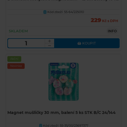
Kód zboží: 55-64/225010
U
229
Kč s DPH
SKLADEM
INFO
KOUPIT
Akční
Novinka
Magnet mušličky 30 mm, balení 5 ks STK B/C 24/144
Kód zboží: 55-35/00/23697377
U