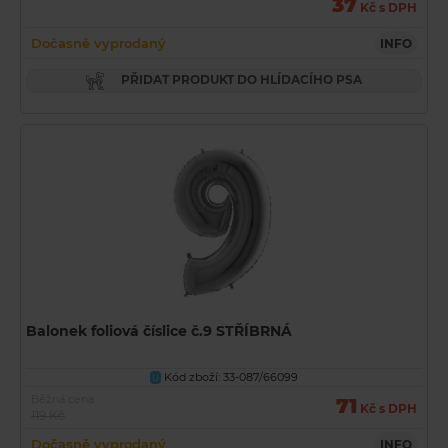
37
Kč s DPH
Dočasně vyprodaný
INFO
PŘIDAT PRODUKT DO HLÍDACÍHO PSA
Balonek foliová číslice č.9 STŘÍBRNÁ
Kód zboží: 33-087/66099
U
Běžná cena
71
Kč s DPH
119 Kč
Dočasně vyprodaný
INFO