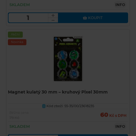
SKLADEM
INFO
KOUPIT
Akční
Novinka
Magnet kulatý 30 mm – kruhový Pixel 30mm
Kód zboží: 55-35/00/23618235
U
Běžná cena
60
Kč s DPH
79 Kč
SKLADEM
INFO