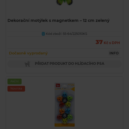
Dekorační motýlek s magnetkem – 12 cm zelený
Kód zboží: 55-64/225010KS
U
37
Kč s DPH
Dočasně vyprodaný
INFO
PŘIDAT PRODUKT DO HLÍDACÍHO PSA
Akční
Novinka