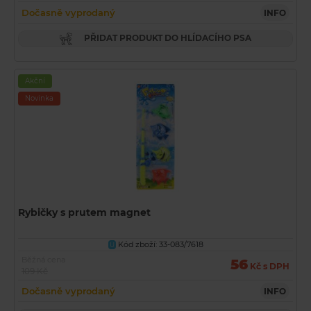
Dočasně vyprodaný
INFO
PŘIDAT PRODUKT DO HLÍDACÍHO PSA
Akční
Novinka
Rybičky s prutem magnet
Kód zboží: 33-083/7618
U
Běžná cena
56
Kč s DPH
109 Kč
Dočasně vyprodaný
INFO