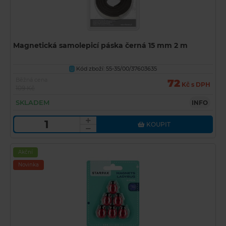
Magnetická samolepicí páska černá 15 mm 2 m
Kód zboží: 55-35/00/37603635
U
Běžná cena
72
Kč s DPH
109 Kč
SKLADEM
INFO
KOUPIT
Akční
Novinka