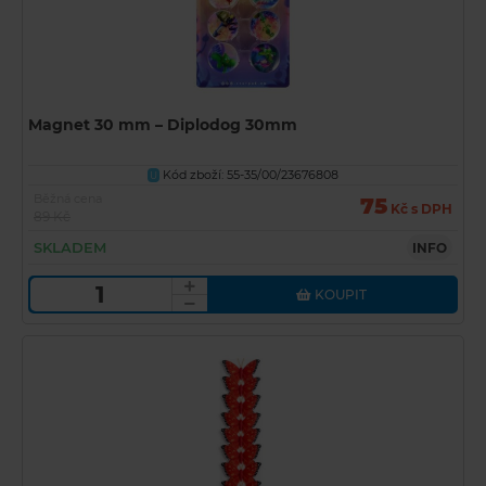
Magnet 30 mm – Diplodog 30mm
Kód zboží: 55-35/00/23676808
U
Běžná cena
75
Kč s DPH
89 Kč
SKLADEM
INFO
KOUPIT