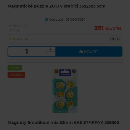
Magnetické puzzle ZOO v krabici 33x23x3,5cm
Kód zboží: 33-060/3024
U
Běžná cena
251
Kč s DPH
419 Kč
SKLADEM
INFO
KOUPIT
Akční
Novinka
Magnety Emotikoni mix 33mm 6KS STARPAK 528365