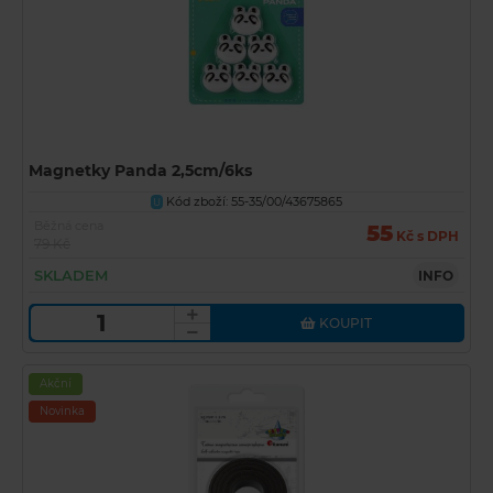
Magnetky Panda 2,5cm/6ks
Kód zboží: 55-35/00/43675865
U
Běžná cena
55
Kč s DPH
79 Kč
SKLADEM
INFO
KOUPIT
Akční
Novinka