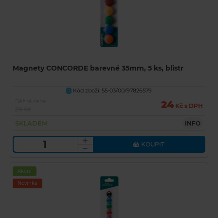
Magnety CONCORDE barevné 35mm, 5 ks, blistr
Kód zboží: 55-03/00/97826579
U
Běžná cena
24
Kč s DPH
29 Kč
SKLADEM
INFO
KOUPIT
Akční
Novinka