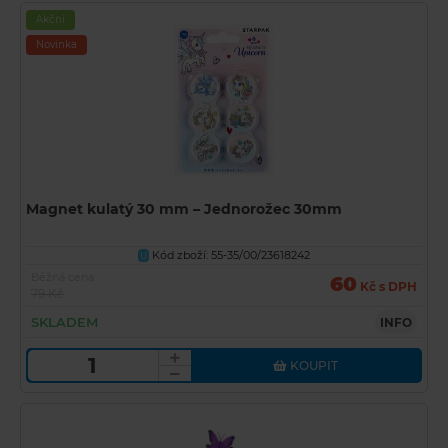
Akční
Novinka
Magnet kulatý 30 mm – Jednorožec 30mm
Kód zboží: 55-35/00/23618242
U
Běžná cena
60
Kč s DPH
79 Kč
SKLADEM
INFO
KOUPIT