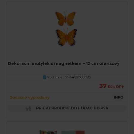
Dekorační motýlek s magnetkem – 12 cm oranžový
Kód zboží: 55-64/225003KS
U
37
Kč s DPH
Dočasně vyprodaný
INFO
PŘIDAT PRODUKT DO HLÍDACÍHO PSA