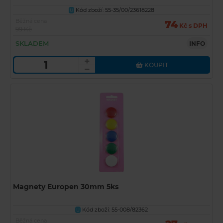
Kód zboží: 55-35/00/23618228
U
Běžná cena
74
Kč s DPH
99 Kč
SKLADEM
INFO
KOUPIT
Magnety Europen 30mm 5ks
Kód zboží: 55-008/82362
U
Běžná cena