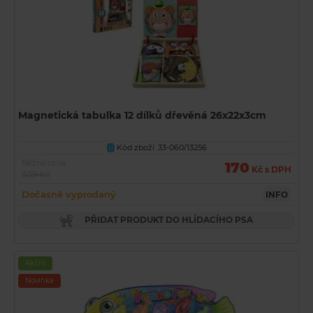
Magnetická tabulka 12 dílků dřevěná 26x22x3cm
Kód zboží: 33-060/13256
U
Běžná cena
170
Kč s DPH
309 Kč
Dočasně vyprodaný
INFO
PŘIDAT PRODUKT DO HLÍDACÍHO PSA
Akční
Novinka