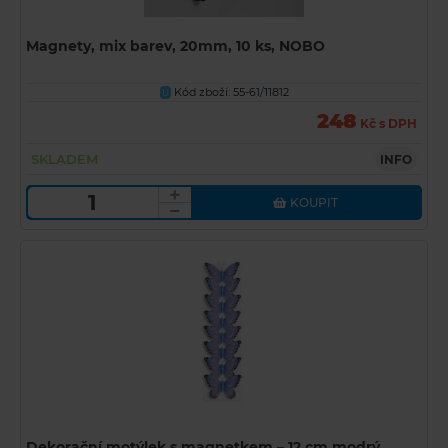
Magnety, mix barev, 20mm, 10 ks, NOBO
Kód zboží: 55-61/11812
U
248
Kč s DPH
SKLADEM
INFO
KOUPIT
Dekorační motýlek s magnetkem – 12 cm modrý