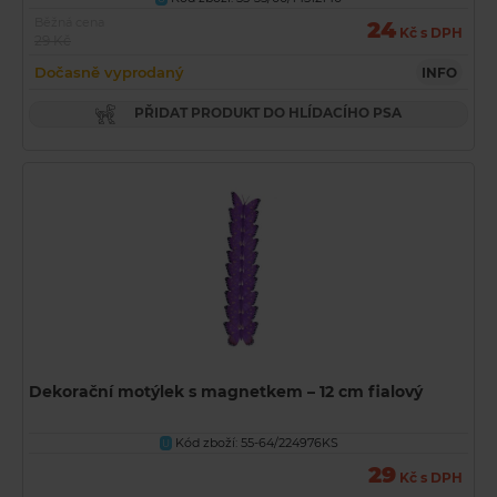
Běžná cena
24
Kč s DPH
29 Kč
Dočasně vyprodaný
INFO
PŘIDAT PRODUKT DO HLÍDACÍHO PSA
Dekorační motýlek s magnetkem – 12 cm fialový
Kód zboží: 55-64/224976KS
U
29
Kč s DPH