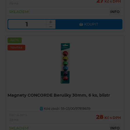
27
Kč s DPH
39 Kč
SKLADEM
INFO
KOUPIT
Akční
Novinka
Magnety CONCORDE Berušky 30mm, 6 ks, blistr
Kód zboží: 55-03/00/97818659
U
Běžná cena
28
Kč s DPH
39 Kč
SKLADEM
INFO