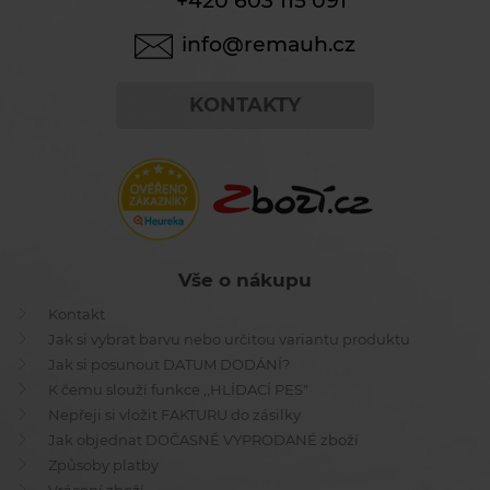
+420 603 115 091
info@remauh.cz
KONTAKTY
Vše o nákupu
Kontakt
Jak si vybrat barvu nebo určitou variantu produktu
Jak si posunout DATUM DODÁNÍ?
K čemu slouží funkce ,,HLÍDACÍ PES"
Nepřeji si vložit FAKTURU do zásilky
Jak objednat DOČASNĚ VYPRODANÉ zboží
Způsoby platby