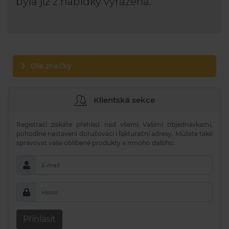
byla již z nabídky vyřazena.
Dle značky
Klientská sekce
Registrací získáte přehled nad všemi Vašimi objednávkami,
pohodlné nastavení doručovací i fakturační adresy. Můžete také
spravovat vaše oblíbené produkty a mnoho dalšího.
E-mail
Heslo
Přihlásit