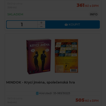
Běžná cena
361
Kč s DPH
399 Kč
SKLADEM
INFO
KOUPIT
MINDOK - Krycí jména, společenská hra
Kód zboží: 33-083/30223
U
Běžná cena
505
Kč s DPH
945 Kč