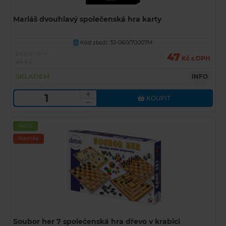
Mariáš dvouhlavý společenská hra karty
Kód zboží: 33-060/70007M
U
Běžná cena
47
Kč s DPH
83 Kč
SKLADEM
INFO
KOUPIT
Akční
Novinka
Soubor her 7 společenská hra dřevo v krabici