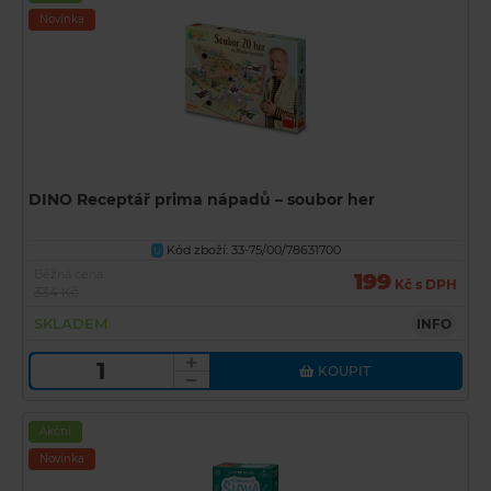
Novinka
DINO Receptář prima nápadů – soubor her
Kód zboží: 33-75/00/78631700
U
Běžná cena
199
Kč s DPH
334 Kč
SKLADEM
INFO
KOUPIT
Akční
Novinka