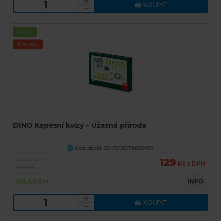
KOUPIT
Akční
Novinka
DINO Kapesní kvízy – Úžasná příroda
Kód zboží: 33-75/00/78622470
U
Běžná cena
129
Kč s DPH
239 Kč
SKLADEM
INFO
KOUPIT