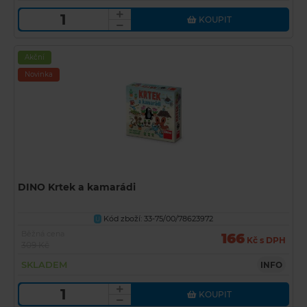
KOUPIT
Akční
Novinka
DINO Krtek a kamarádi
Kód zboží: 33-75/00/78623972
U
Běžná cena
166
Kč s DPH
309 Kč
SKLADEM
INFO
KOUPIT