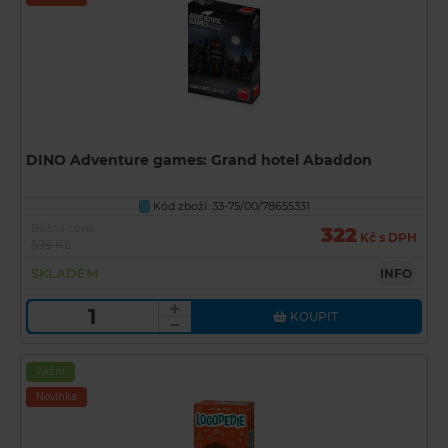
DINO Adventure games: Grand hotel Abaddon
Kód zboží: 33-75/00/78655331
U
Běžná cena
322
Kč s DPH
599 Kč
SKLADEM
INFO
KOUPIT
Akční
Novinka