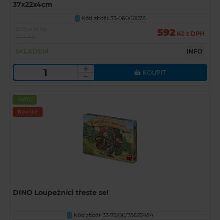
37x22x4cm
Kód zboží: 33-060/10028
U
Běžná cena
592
Kč s DPH
853 Kč
SKLADEM
INFO
KOUPIT
Akční
Novinka
DINO Loupežníci třeste se!
Kód zboží: 33-75/00/78623484
U