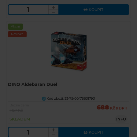
KOUPIT
Akční
Novinka
DINO Aldebaran Duel
Kód zboží: 33-75/00/78631793
U
Běžná cena
688
Kč s DPH
1 157 Kč
SKLADEM
INFO
KOUPIT