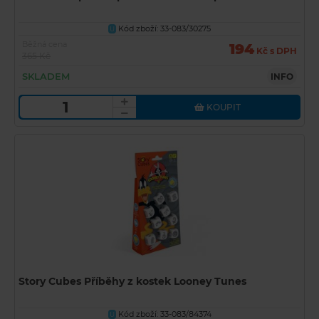
Kód zboží: 33-083/30275
U
Běžná cena
194
Kč s DPH
365 Kč
SKLADEM
INFO
KOUPIT
Story Cubes Příběhy z kostek Looney Tunes
Kód zboží: 33-083/84374
U