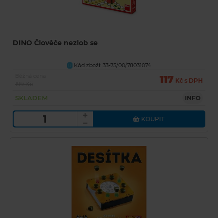
DINO Člověče nezlob se
Kód zboží: 33-75/00/78031074
U
Běžná cena
117
Kč s DPH
199 Kč
SKLADEM
INFO
KOUPIT