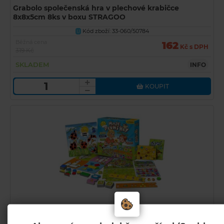
Grabolo společenská hra v plechové krabičce
8x8x5cm 8ks v boxu STRAGOO
Kód zboží: 33-060/50784
U
Běžná cena
162
Kč s DPH
319 Kč
SKLADEM
INFO
KOUPIT
EFKO Moje první hry - vzdělávací soubor her pro děti