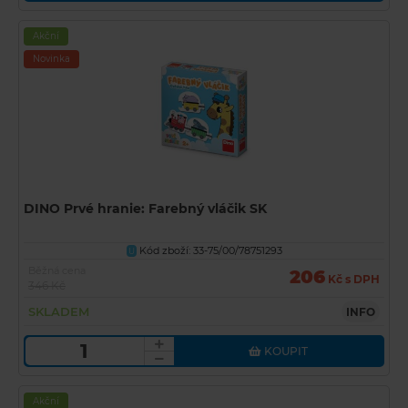
Akční
Novinka
DINO Prvé hranie: Farebný vláčik SK
Kód zboží: 33-75/00/78751293
U
Běžná cena
206
Kč s DPH
346 Kč
SKLADEM
INFO
KOUPIT
Akční