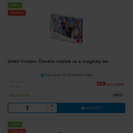
Akční
Novinka
DINO Frozen: Člověče nezlob se a magický les
Kód zboží: 33-75/00/78623934
U
Běžná cena
159
Kč s DPH
267 Kč
SKLADEM
INFO
KOUPIT
Akční
Novinka