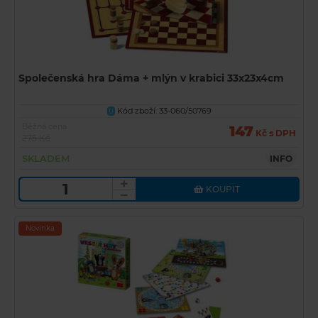
Společenská hra Dáma + mlýn v krabici 33x23x4cm
Kód zboží: 33-060/50769
U
Běžná cena
147
Kč s DPH
275 Kč
SKLADEM
INFO
KOUPIT
Novinka