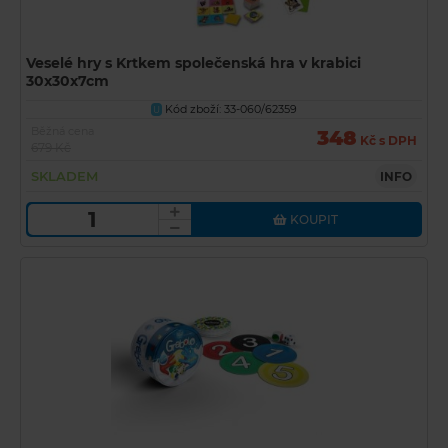
Veselé hry s Krtkem společenská hra v krabici
30x30x7cm
Kód zboží: 33-060/62359
U
Běžná cena
348
Kč s DPH
679 Kč
SKLADEM
INFO
KOUPIT