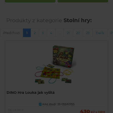
Produkty z kategorie
Stolní hry:
Předchozí
1
2
3
4
…
21
22
23
Další
P
DINO Hra Louka jak vyšitá
Kód zboží: 33-055/63155
U
Běžná cena
430
Kč s DPH