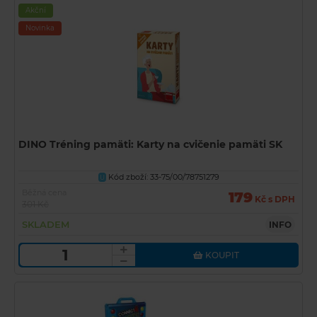
Akční
Novinka
DINO Tréning pamäti: Karty na cvičenie pamäti SK
Kód zboží: 33-75/00/78751279
U
Běžná cena
179
Kč s DPH
301 Kč
SKLADEM
INFO
KOUPIT