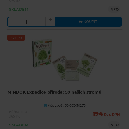
575 Kč
SKLADEM
INFO
KOUPIT
Novinka
MINDOK Expedice příroda: 50 našich stromů
Kód zboží: 33-083/30276
U
Běžná cena
194
Kč s DPH
365 Kč
SKLADEM
INFO