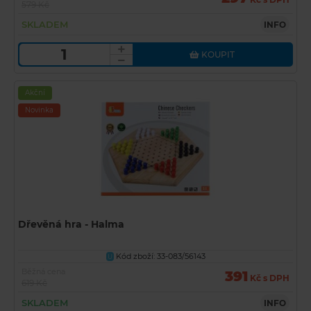
579 Kč
SKLADEM
INFO
KOUPIT
Akční
Novinka
Dřevěná hra - Halma
Kód zboží: 33-083/56143
U
Běžná cena
391
Kč s DPH
619 Kč
SKLADEM
INFO