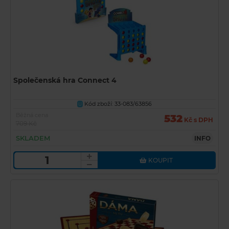
Společenská hra Connect 4
Kód zboží: 33-083/63856
U
Běžná cena
532
Kč s DPH
709 Kč
SKLADEM
INFO
KOUPIT