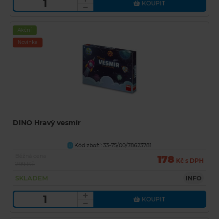
KOUPIT
Akční
Novinka
DINO Hravý vesmír
Kód zboží: 33-75/00/78623781
U
Běžná cena
178
Kč s DPH
299 Kč
SKLADEM
INFO
KOUPIT