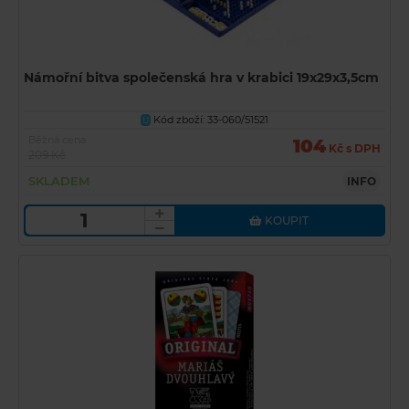
Námořní bitva společenská hra v krabici 19x29x3,5cm
Kód zboží: 33-060/51521
U
Běžná cena
104
Kč s DPH
209 Kč
SKLADEM
INFO
KOUPIT