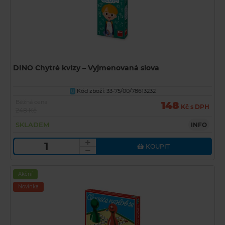
DINO Chytré kvízy – Vyjmenovaná slova
Kód zboží: 33-75/00/78613232
U
Běžná cena
148
Kč s DPH
248 Kč
SKLADEM
INFO
KOUPIT
Akční
Novinka