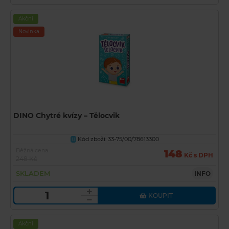
Akční
Novinka
DINO Chytré kvízy – Tělocvik
Kód zboží: 33-75/00/78613300
U
Běžná cena
148
Kč s DPH
248 Kč
SKLADEM
INFO
KOUPIT
Akční