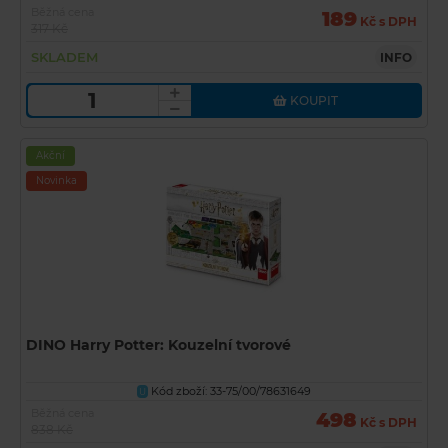
Běžná cena
189
Kč s DPH
317 Kč
SKLADEM
INFO
KOUPIT
Akční
Novinka
DINO Harry Potter: Kouzelní tvorové
Kód zboží: 33-75/00/78631649
U
Běžná cena
498
Kč s DPH
838 Kč