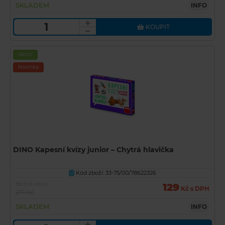
SKLADEM
INFO
KOUPIT
Akční
Novinka
DINO Kapesní kvízy junior – Chytrá hlavička
Kód zboží: 33-75/00/78622326
U
Běžná cena
129
Kč s DPH
217 Kč
SKLADEM
INFO