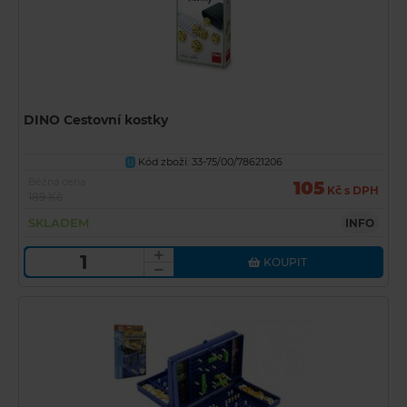
DINO Cestovní kostky
Kód zboží: 33-75/00/78621206
U
Běžná cena
105
Kč s DPH
189 Kč
SKLADEM
INFO
KOUPIT