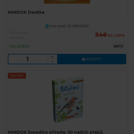
MINDOK Desítka
Kód zboží: 33-083/30327
U
Běžná cena
546
Kč s DPH
1 025 Kč
SKLADEM
INFO
KOUPIT
Novinka
MINDOK Expedice příroda: 50 našich ptáků