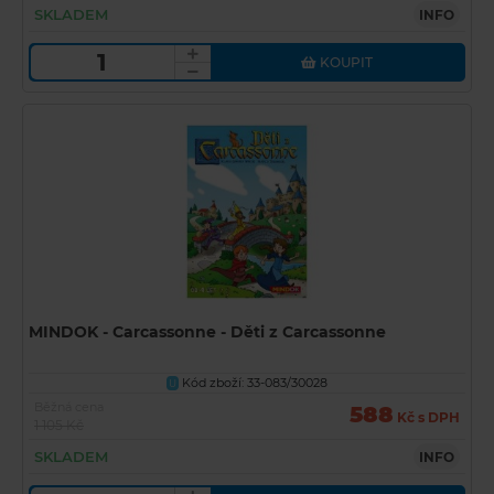
SKLADEM
INFO
KOUPIT
MINDOK - Carcassonne - Děti z Carcassonne
Kód zboží: 33-083/30028
U
Běžná cena
588
Kč s DPH
1 105 Kč
SKLADEM
INFO