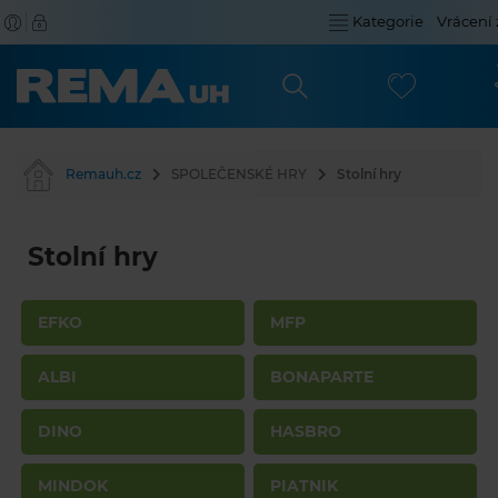
Kategorie
Vrácení 
Remauh.cz
SPOLEČENSKÉ HRY
Stolní hry
Stolní hry
EFKO
MFP
ALBI
BONAPARTE
DINO
HASBRO
MINDOK
PIATNIK