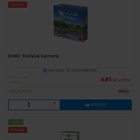
Novinka
DINO Toulavá kamera
Kód zboží: 33-75/00/78631915
U
Běžná cena
481
Kč s DPH
809 Kč
SKLADEM
INFO
KOUPIT
Akční
Novinka