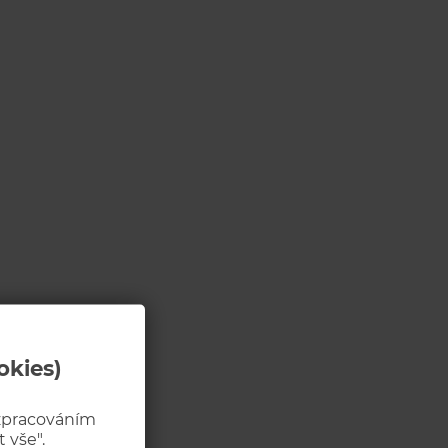
okies)
 zpracováním
 vše".