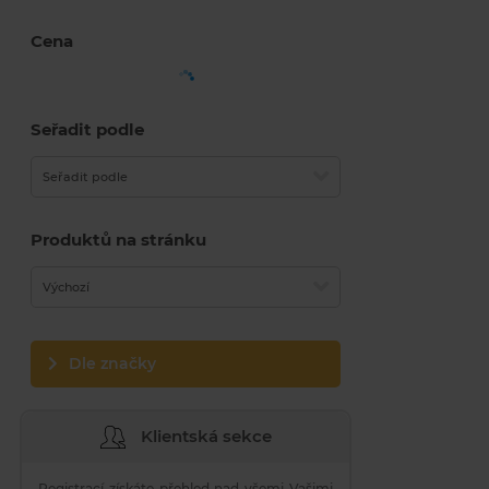
Cena
Seřadit podle
Seřadit podle
Produktů na stránku
Výchozí
Dle značky
Klientská sekce
Registrací získáte přehled nad všemi Vašimi