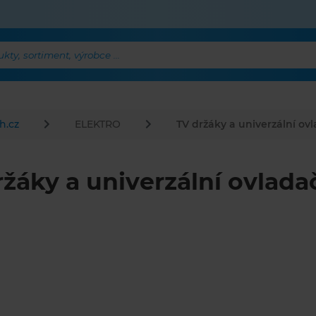
ty, sortiment, výrobce ...
h.cz
ELEKTRO
TV držáky a univerzální ov
ržáky a univerzální ovlada