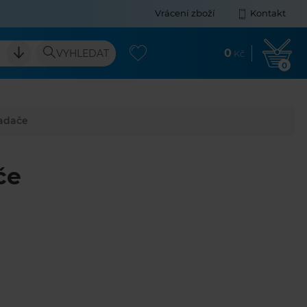
Vrácení zboží
Kontakt
0
VYHLEDAT
Kč
0
ladače
če