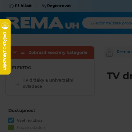
Přihlásit
Registrovat
Hledat můžete produk
Remau
Zobrazit všechny kategorie
ELEKTRO
TV d
TV držáky a univerzální
ovladače
Dostupnost
Všehno zboží
Pouze skladem