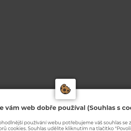
e vám web dobře používal (Souhlas s co
ohodlnější používání webu potřebujeme váš souhlas se
rů cookies. Souhlas udělíte kliknutím na tlačítko "Povolit