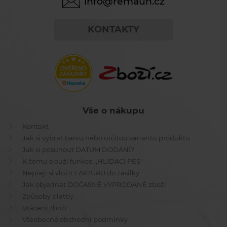
info@remauh.cz
KONTAKTY
Vše o nákupu
Kontakt
Jak si vybrat barvu nebo určitou variantu produktu
Jak si posunout DATUM DODÁNÍ?
K čemu slouží funkce ,,HLÍDACÍ PES"
Nepřeji si vložit FAKTURU do zásilky
Jak objednat DOČASNĚ VYPRODANÉ zboží
Způsoby platby
Vrácení zboží
Všeobecné obchodní podmínky