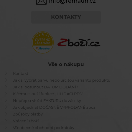
info@remauh.cz
KONTAKTY
Vše o nákupu
Kontakt
Jak si vybrat barvu nebo určitou variantu produktu
Jak si posunout DATUM DODÁNÍ?
K čemu slouží funkce ,,HLÍDACÍ PES"
Nepřeji si vložit FAKTURU do zásilky
Jak objednat DOČASNĚ VYPRODANÉ zboží
Způsoby platby
Vrácení zboží
Všeobecné obchodní podmínky