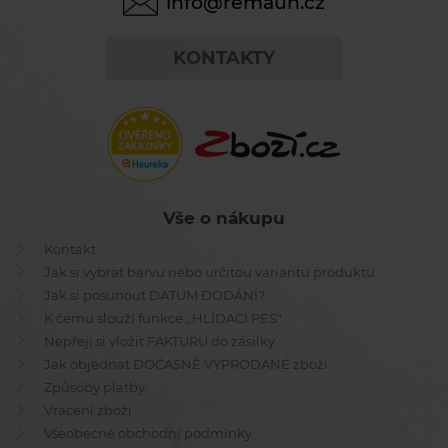
info@remauh.cz
KONTAKTY
Vše o nákupu
Kontakt
Jak si vybrat barvu nebo určitou variantu produktu
Jak si posunout DATUM DODÁNÍ?
K čemu slouží funkce ,,HLÍDACÍ PES"
Nepřeji si vložit FAKTURU do zásilky
Jak objednat DOČASNĚ VYPRODANÉ zboží
Způsoby platby
Vrácení zboží
Všeobecné obchodní podmínky