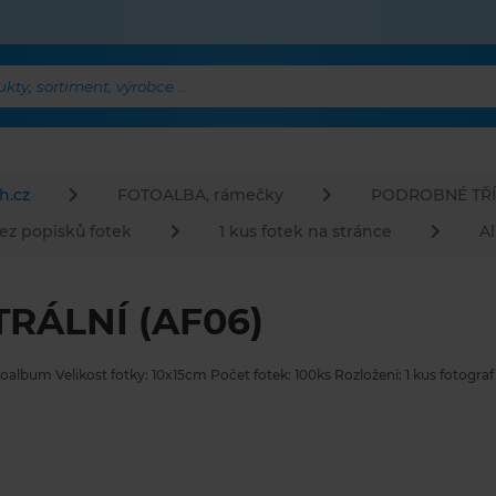
ty, sortiment, výrobce ...
h.cz
FOTOALBA, rámečky
PODROBNÉ TŘÍ
ez popisků fotek
1 kus fotek na stránce
A
RÁLNÍ (AF06)
oalbum Velikost fotky: 10x15cm Počet fotek: 100ks Rozložení: 1 kus fotogra