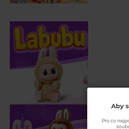
Aby s
Pro co nejp
soubo