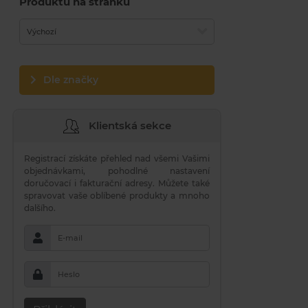
Produktů na stránku
Výchozí
Dle značky
Klientská sekce
Registrací získáte přehled nad všemi Vašimi
objednávkami, pohodlné nastavení
doručovací i fakturační adresy. Můžete také
spravovat vaše oblíbené produkty a mnoho
dalšího.
E-mail
Heslo