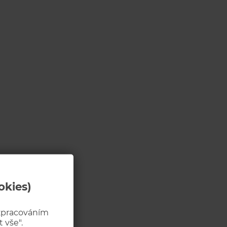
okies)
 zpracováním
 vše".