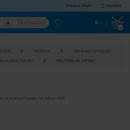
Vrácení zboží
Kontakt
0
VYHLEDAT
Kč
0
DĚNÍ
10x15cm
100 kusů fotografií
lbum šité (AF06)
NEUTRÁLNÍ (AF06)
fie na stránce Popisky: NE Album ŠITÉ