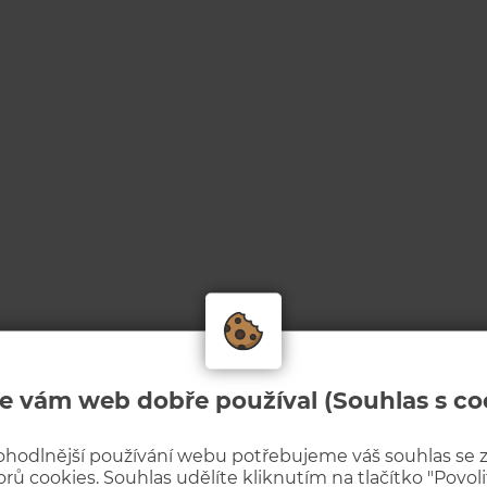
e vám web dobře používal (Souhlas s co
ohodlnější používání webu potřebujeme váš souhlas se
rů cookies. Souhlas udělíte kliknutím na tlačítko "Povolit