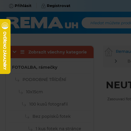
Přihlásit
Registrovat
Hledat můžete produk
Remau
Zobrazit všechny kategorie
B
FOTOALBA, rámečky
PODROBNÉ TŘÍDĚNÍ
NEUT
10x15cm
Zasouvací fot
100 kusů fotografií
Bez popisků fotek
1 kus fotek na stránce