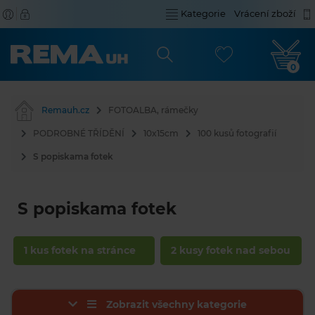
Kategorie
Vrácení zboží
0
Remauh.cz
FOTOALBA, rámečky
PODROBNÉ TŘÍDĚNÍ
10x15cm
100 kusů fotografií
S popiskama fotek
S popiskama fotek
1 kus fotek na stránce
2 kusy fotek nad sebou
Zobrazit všechny kategorie