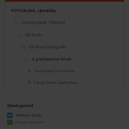
FOTOALBA, rámečky
PODROBNÉ TŘÍDĚNÍ
10x15cm
100 kusů fotografií
S popiskama fotek
1 kus fotek na stránce
2 kusy fotek nad sebou
Dostupnost
Všehno zboží
Pouze skladem