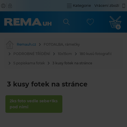
Kategorie
Vrácení zboží
0
Remauh.cz
FOTOALBA, rámečky
PODROBNÉ TŘÍDĚNÍ
10x15cm
180 kusů fotografií
S popiskama fotek
3 kusy fotek na stránce
3 kusy fotek na stránce
2ks foto vedle sebe+1ks
pod nimi