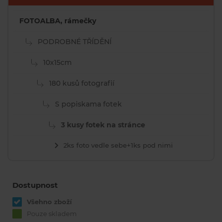
FOTOALBA, rámečky
PODROBNÉ TŘÍDĚNÍ
10x15cm
180 kusů fotografií
S popiskama fotek
3 kusy fotek na stránce
2ks foto vedle sebe+1ks pod nimi
Dostupnost
Všehno zboží
Pouze skladem