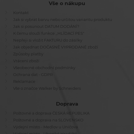
Vše o nákupu
Kontakt
Jak si vybrat barvu nebo určitou variantu produktu
Jak si posunout DATUM DODÁNÍ?
K čemu slouží funkce ,,HLÍDACÍ PES"
Nepřeji si vložit FAKTURU do zásilky
Jak objednat DOČASNĚ VYPRODANÉ zboží
Způsoby platby
Vrácení zboží
Všeobecné obchodní podmínky
Ochrana dat - GDPR
Reklamace
Vše o značce Walker by Schneiders
Doprava
Poštovné a doprava ČESKÁ REPUBLIKA
Poštovné a doprava na SLOVENSKO
Výdejní místo - Medlov u Uničova
Výdejní místo - Uherské Hradiště