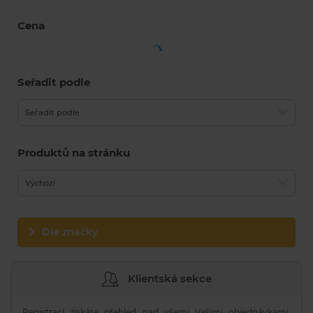
Cena
Seřadit podle
Seřadit podle
Produktů na stránku
Výchozí
Dle značky
Klientská sekce
Registrací získáte přehled nad všemi Vašimi objednávkami,