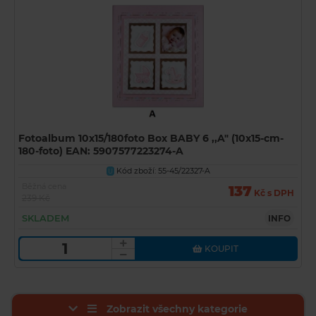
Fotoalbum 10x15/180foto Box BABY 6 ,,A" (10x15-cm-
180-foto) EAN: 5907577223274-A
Kód zboží: 55-45/22327-A
U
Běžná cena
137
Kč s DPH
239 Kč
SKLADEM
INFO
KOUPIT
Zobrazit všechny kategorie