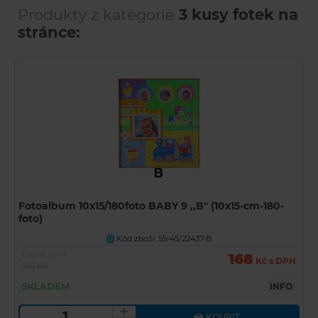
Produkty z kategorie
3 kusy fotek na
stránce:
Fotoalbum 10x15/180foto BABY 9 ,,B" (10x15-cm-180-
foto)
Kód zboží: 55-45/22437-B
U
Běžná cena
168
Kč s DPH
315 Kč
SKLADEM
INFO
KOUPIT