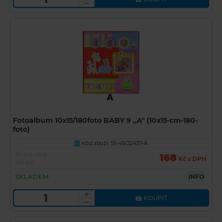
Fotoalbum 10x15/180foto BABY 9 ,,A" (10x15-cm-180-
foto)
Kód zboží: 55-45/22437-A
U
Běžná cena
168
Kč s DPH
315 Kč
SKLADEM
INFO
KOUPIT