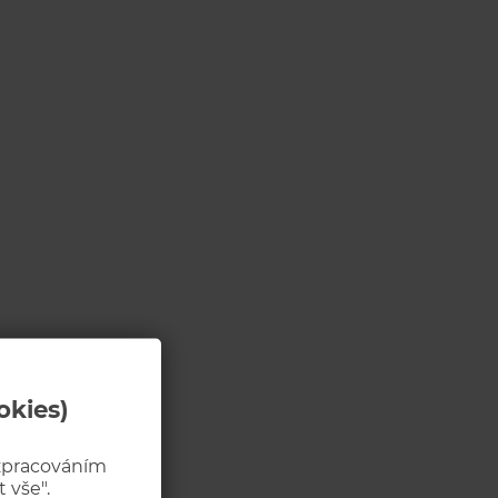
okies)
 zpracováním
 vše".