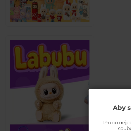
Aby s
Pro co nejp
soubo