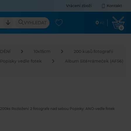
Vrácení zboží
Kontakt
0
VYHLEDAT
Kč
0
DĚNÍ
10x15cm
200 kusů fotografií
Popisky vedle fotek
Album šité+rámeček (AF56)
200ks Rozložení: 2 fotografe nad sebou Popisky: ANO-vedle fotek