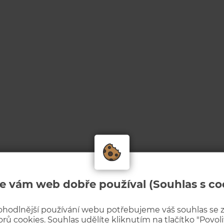
e vám web dobře používal (Souhlas s co
ohodlnější používání webu potřebujeme váš souhlas se
rů cookies. Souhlas udělíte kliknutím na tlačítko "Povolit