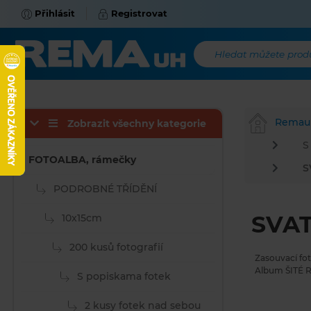
Přihlásit
Registrovat
Hledat můžete produk
Remau
Zobrazit všechny kategorie
S
FOTOALBA, rámečky
S
PODROBNÉ TŘÍDĚNÍ
SVAT
10x15cm
200 kusů fotografií
Zasouvací fo
Album ŠITÉ R
S popiskama fotek
2 kusy fotek nad sebou