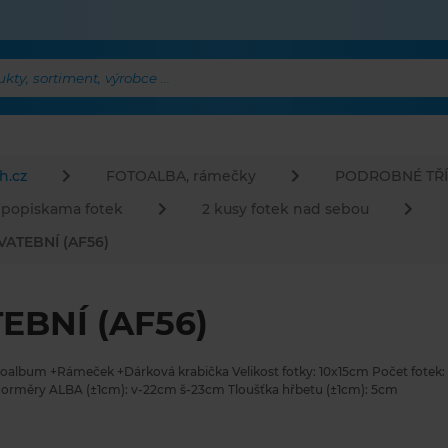
ty, sortiment, výrobce ...
h.cz
FOTOALBA, rámečky
PODROBNÉ TŘÍ
 popiskama fotek
2 kusy fotek nad sebou
VATEBNÍ (AF56)
EBNÍ (AF56)
toalbum +Rámeček +Dárková krabička Velikost fotky: 10x15cm Počet fotek: 
orměry ALBA (±1cm): v-22cm š-23cm Tloušťka hřbetu (±1cm): 5cm