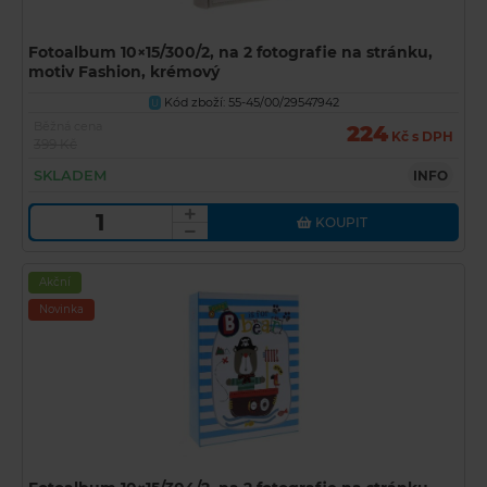
Fotoalbum 10×15/300/2, na 2 fotografie na stránku,
motiv Fashion, krémový
Kód zboží: 55-45/00/29547942
U
Běžná cena
224
Kč s DPH
399 Kč
SKLADEM
INFO
KOUPIT
Akční
Novinka