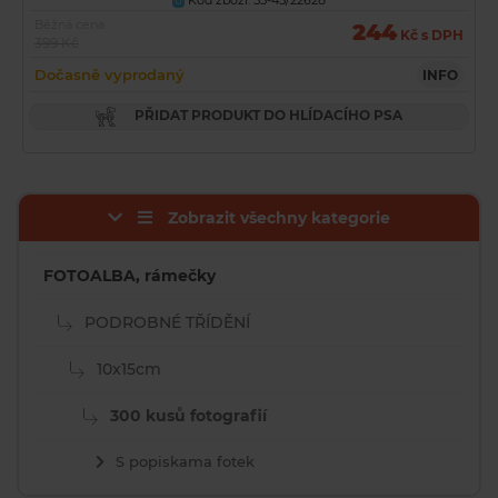
Kód zboží: 55-45/22628
U
Běžná cena
244
Kč s DPH
399 Kč
Dočasně vyprodaný
INFO
PŘIDAT PRODUKT DO HLÍDACÍHO PSA
Zobrazit všechny kategorie
FOTOALBA, rámečky
PODROBNÉ TŘÍDĚNÍ
10x15cm
300 kusů fotografií
S popiskama fotek