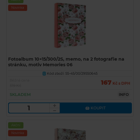
Novinka
Fotoalbum 10×15/300/2S, memo, na 2 fotografie na
stránku, motiv Memories 06
Kód zboží: 55-45/00/29550645
U
Běžná cena
167
Kč s DPH
319 Kč
SKLADEM
INFO
KOUPIT
Akční
Novinka