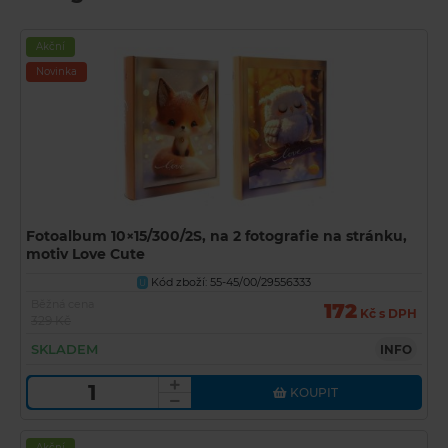
Akční
Novinka
Fotoalbum 10×15/300/2S, na 2 fotografie na stránku,
motiv Love Cute
Kód zboží: 55-45/00/29556333
U
Běžná cena
172
Kč s DPH
329 Kč
SKLADEM
INFO
KOUPIT
Akční