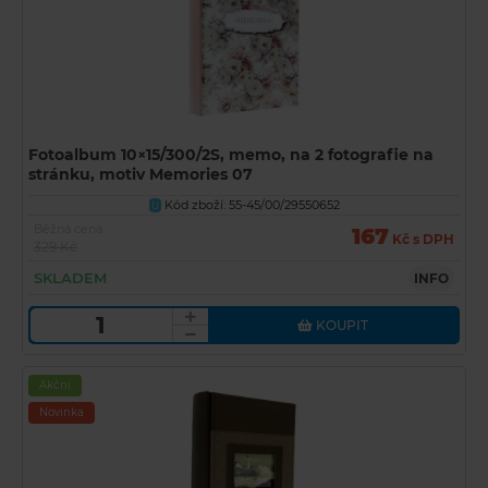
Fotoalbum 10×15/300/2S, memo, na 2 fotografie na
stránku, motiv Memories 07
Kód zboží: 55-45/00/29550652
U
Běžná cena
167
Kč s DPH
329 Kč
SKLADEM
INFO
KOUPIT
Akční
Novinka