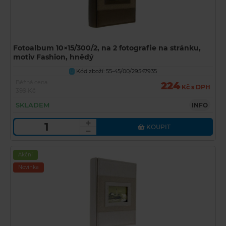
Fotoalbum 10×15/300/2, na 2 fotografie na stránku,
motiv Fashion, hnědý
Kód zboží: 55-45/00/29547935
U
Běžná cena
224
Kč s DPH
399 Kč
SKLADEM
INFO
KOUPIT
Akční
Novinka