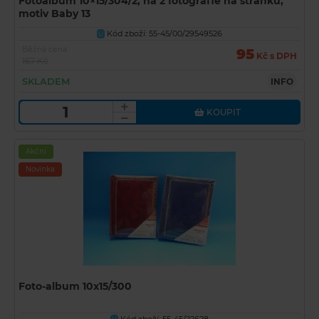
Fotoalbum 10×15/304/2, na 2 fotografie na stránku,
motiv Baby 13
Kód zboží: 55-45/00/29549526
U
Běžná cena
95
Kč s DPH
167 Kč
SKLADEM
INFO
KOUPIT
Akční
Novinka
Foto-album 10x15/300