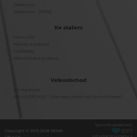
Zásilkovna
Zásilkovna - DOMŮ
Ke stažení
Formuláře
Návody a postupy
Certifikáty
Aktualizace a podpora
Velkoobchod
VO registrace
VELKOOBCHOD - Jste nebo chcete být obchodníkem?
Vytvořila společnost
Copyright © 2013-2026 REMA
UH s.r.o.
Informační systémy a