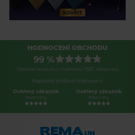
HODNOCENÍ OBCHODU
99 %
Obchod remauh.cz hodnotilo 7567 zákazníků
Naposled přidané hodnocení:
Ověřený zákazník
Ověřený zákazník
Před 3 dny
Před 3 dny