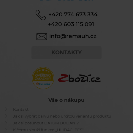
+420 774 673 334
+420 603 115 091
info@remauh.cz
KONTAKTY
Vše o nákupu
Kontakt
Jak si vybrat barvu nebo určitou variantu produktu
Jak si posunout DATUM DODÁNÍ?
K čemu slouží funkce ,,HLÍDACÍ PES"