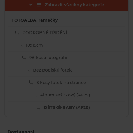
Zobrazit všechny kategorie
FOTOALBA, rámečky
PODROBNÉ TŘÍDĚNÍ
10x15cm
96 kusů fotografií
Bez popisků fotek
3 kusy fotek na stránce
Album sešitkový (AF29)
DĚTSKÉ-BABY (AF29)
Dostupnost