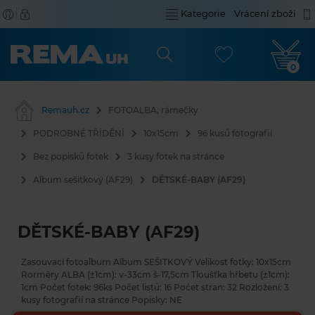
Kategorie
Vrácení zboží
0
Remauh.cz
FOTOALBA, rámečky
PODROBNÉ TŘÍDĚNÍ
10x15cm
96 kusů fotografií
Bez popisků fotek
3 kusy fotek na stránce
Album sešitkový (AF29)
DĚTSKÉ-BABY (AF29)
DĚTSKÉ-BABY (AF29)
Zasouvací fotoalbum Album SEŠITKOVÝ Velikost fotky: 10x15cm
Rorměry ALBA (±1cm): v-33cm š-17,5cm Tloušťka hřbetu (±1cm):
1cm Počet fotek: 96ks Počet listů: 16 Počet stran: 32 Rozložení: 3
kusy fotografií na stránce Popisky: NE