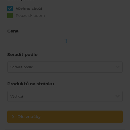
Všehno zboží
Pouze skladem
Cena
Seřadit podle
Seřadit podle
Produktů na stránku
Výchozí
Dle značky