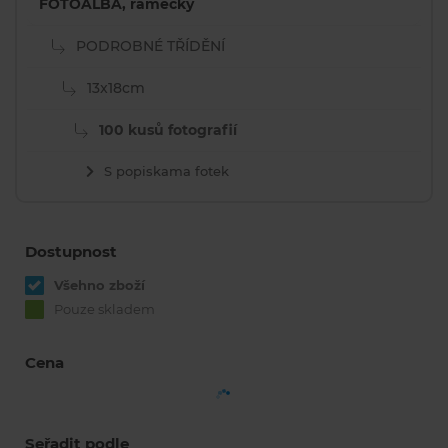
FOTOALBA, rámečky
PODROBNÉ TŘÍDĚNÍ
13x18cm
100 kusů fotografií
S popiskama fotek
Dostupnost
Všehno zboží
Pouze skladem
Cena
Seřadit podle