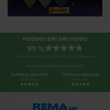
HODNOCENÍ OBCHODU
99 %
Obchod remauh.cz hodnotilo 7565 zákazníků
Naposled přidané hodnocení:
Ověřený zákazník
Ověřený zákazník
Před 3 dny
Před 3 dny