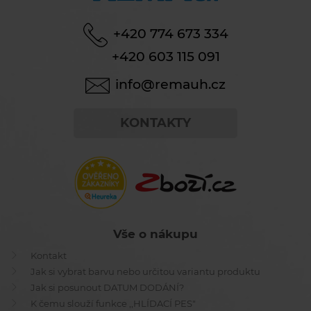
+420 774 673 334
+420 603 115 091
info@remauh.cz
KONTAKTY
Vše o nákupu
Kontakt
Jak si vybrat barvu nebo určitou variantu produktu
Jak si posunout DATUM DODÁNÍ?
K čemu slouží funkce ,,HLÍDACÍ PES"