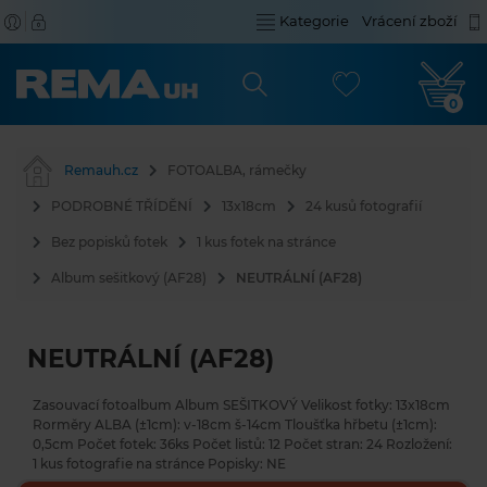
Kategorie
Vrácení zboží
0
Remauh.cz
FOTOALBA, rámečky
PODROBNÉ TŘÍDĚNÍ
13x18cm
24 kusů fotografií
Bez popisků fotek
1 kus fotek na stránce
Album sešitkový (AF28)
NEUTRÁLNÍ (AF28)
NEUTRÁLNÍ (AF28)
Zasouvací fotoalbum Album SEŠITKOVÝ Velikost fotky: 13x18cm
Rorměry ALBA (±1cm): v-18cm š-14cm Tloušťka hřbetu (±1cm):
0,5cm Počet fotek: 36ks Počet listů: 12 Počet stran: 24 Rozložení:
1 kus fotografie na stránce Popisky: NE