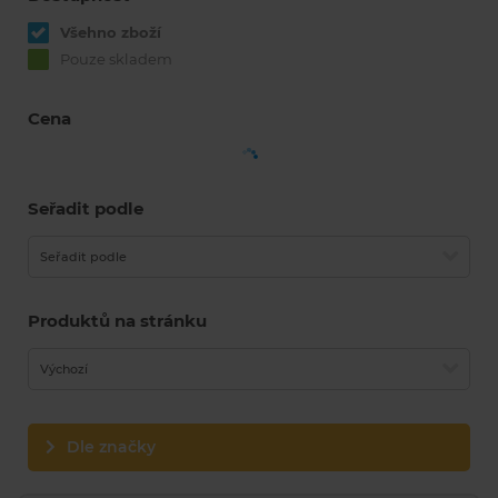
Všehno zboží
Pouze skladem
Cena
Seřadit podle
Seřadit podle
Produktů na stránku
Výchozí
Dle značky