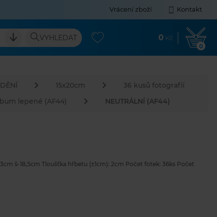
Vrácení zboží
Kontakt
0
VYHLEDAT
Kč
0
DĚNÍ
15x20cm
36 kusů fotografií
lbum lepené (AF44)
NEUTRÁLNÍ (AF44)
cm š-18,5cm Tloušťka hřbetu (±1cm): 2cm Počet fotek: 36ks Počet