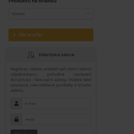
Produktů na stránku
Výchozí
Dle značky
Klientská sekce
Registrací získáte přehled nad všemi Vašimi
objednávkami, pohodlné nastavení
doručovací i fakturační adresy. Můžete také
spravovat vaše oblíbené produkty a mnoho
dalšího.
E-mail
Heslo