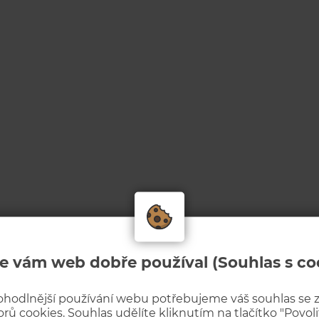
e vám web dobře používal (Souhlas s co
ohodlnější používání webu potřebujeme váš souhlas se
rů cookies. Souhlas udělíte kliknutím na tlačítko "Povolit