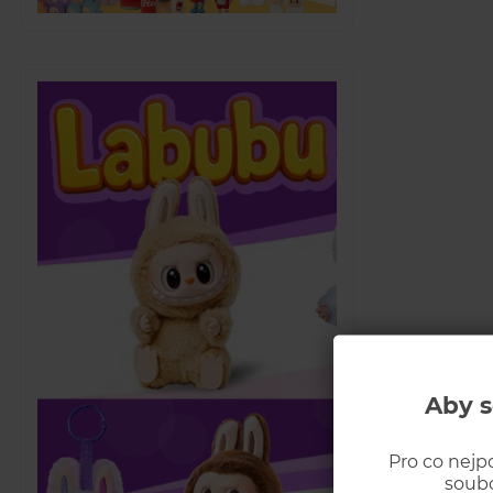
Aby s
Pro co nejp
soubo