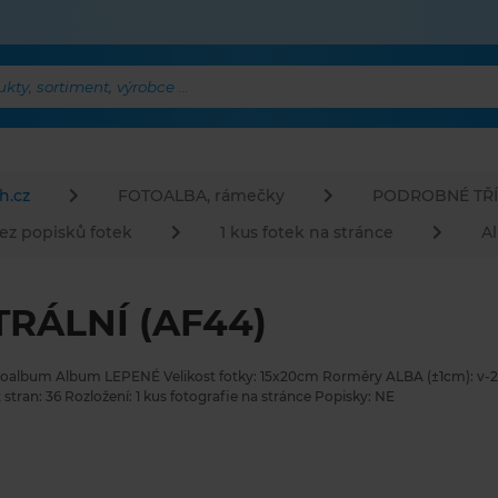
ty, sortiment, výrobce ...
h.cz
FOTOALBA, rámečky
PODROBNÉ TŘÍ
ez popisků fotek
1 kus fotek na stránce
A
RÁLNÍ (AF44)
toalbum Album LEPENÉ Velikost fotky: 15x20cm Rorměry ALBA (±1cm): v-23
t stran: 36 Rozložení: 1 kus fotografie na stránce Popisky: NE