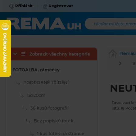
Přihlásit
Registrovat
Hledat můžete produk
Remau
Zobrazit všechny kategorie
B
FOTOALBA, rámečky
PODROBNÉ TŘÍDĚNÍ
NEUT
15x20cm
Zasouvací fo
36 kusů fotografií
listů: 18 Poče
Bez popisků fotek
1 kus fotek na stránce