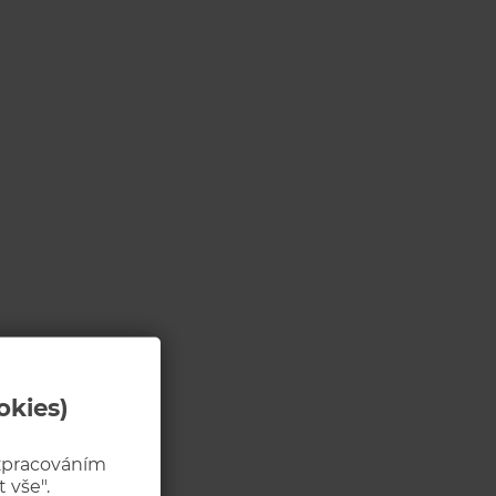
okies)
 zpracováním
 vše".