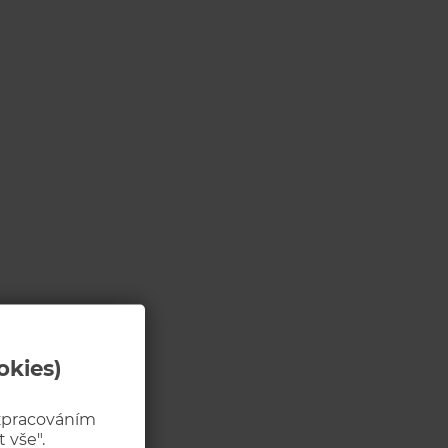
okies)
 zpracováním
 vše".