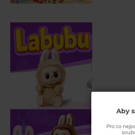
Aby s
Pro co nejp
soubo