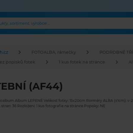
ty, sortiment, výrobce ...
h.cz
FOTOALBA, rámečky
PODROBNÉ TŘÍ
ez popisků fotek
1 kus fotek na stránce
A
EBNÍ (AF44)
toalbum Album LEPENÉ Velikost fotky: 15x20cm Rorměry ALBA (±1cm): v-23
t stran: 36 Rozložení: 1 kus fotografie na stránce Popisky: NE