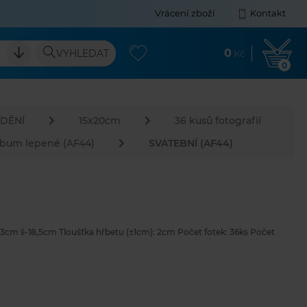
Vrácení zboží
Kontakt
0
VYHLEDAT
Kč
0
DĚNÍ
15x20cm
36 kusů fotografií
lbum lepené (AF44)
SVATEBNÍ (AF44)
cm š-18,5cm Tloušťka hřbetu (±1cm): 2cm Počet fotek: 36ks Počet