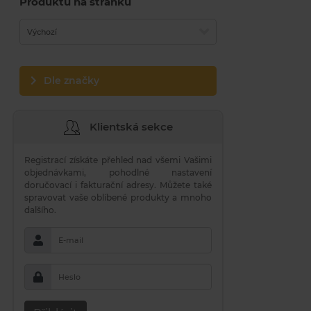
Produktů na stránku
Výchozí
Dle značky
Klientská sekce
Registrací získáte přehled nad všemi Vašimi
objednávkami, pohodlné nastavení
doručovací i fakturační adresy. Můžete také
spravovat vaše oblíbené produkty a mnoho
dalšího.
E-mail
Heslo