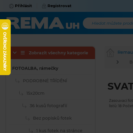
Přihlásit
Registrovat
Hledat můžete produk
Remau
Zobrazit všechny kategorie
B
FOTOALBA, rámečky
PODROBNÉ TŘÍDĚNÍ
SVAT
15x20cm
Zasouvací fo
36 kusů fotografií
listů: 18 Poče
Bez popisků fotek
1 kus fotek na stránce