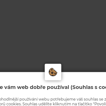
e vám web dobře používal (Souhlas s co
ohodlnější používání webu potřebujeme váš souhlas se
rů cookies. Souhlas udělíte kliknutím na tlačítko "Povolit