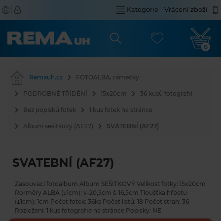
Kategorie
Vrácení zboží
0
Remauh.cz
FOTOALBA, rámečky
PODROBNÉ TŘÍDĚNÍ
15x20cm
36 kusů fotografií
Bez popisků fotek
1 kus fotek na stránce
Album sešitkový (AF27)
SVATEBNÍ (AF27)
SVATEBNÍ (AF27)
Zasouvací fotoalbum Album SEŠITKOVÝ Velikost fotky: 15x20cm
Rorměry ALBA (±1cm): v-20,5cm š-16,5cm Tloušťka hřbetu
(±1cm): 1cm Počet fotek: 36ks Počet listů: 18 Počet stran: 36
Rozložení: 1 kus fotografie na stránce Popisky: NE