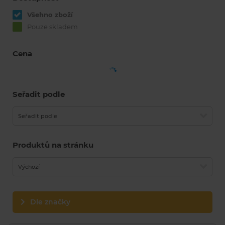
Všehno zboží
Pouze skladem
Cena
Seřadit podle
Seřadit podle
Produktů na stránku
Výchozí
Dle značky