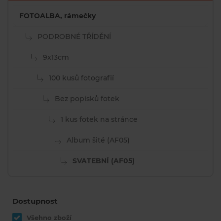
FOTOALBA, rámečky
PODROBNÉ TŘÍDĚNÍ
9x13cm
100 kusů fotografií
Bez popisků fotek
1 kus fotek na stránce
Album šité (AF05)
SVATEBNÍ (AF05)
Dostupnost
Všehno zboží