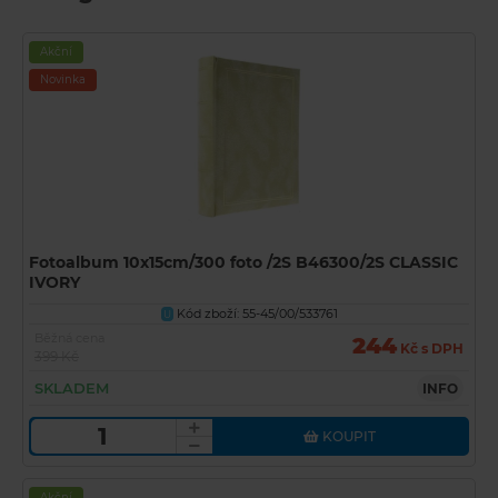
Akční
Novinka
Fotoalbum 10x15cm/300 foto /2S B46300/2S CLASSIC
IVORY
Kód zboží: 55-45/00/533761
U
Běžná cena
244
Kč s DPH
399 Kč
SKLADEM
INFO
KOUPIT
Akční