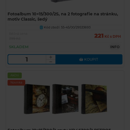
Fotoalbum 10×15/300/2S, na 2 fotografie na stránku,
motiv Classic, šedý
Kód zboží: 55-45/00/29533693
U
Běžná cena
221
Kč s DPH
399 Kč
SKLADEM
INFO
KOUPIT
Akční
Novinka