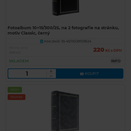
Fotoalbum 10×15/300/2S, na 2 fotografie na stránku,
motiv Classic, černý
Kód zboží: 55-45/00/29533624
U
Běžná cena
220
Kč s DPH
399 Kč
SKLADEM
INFO
KOUPIT
Akční
Novinka