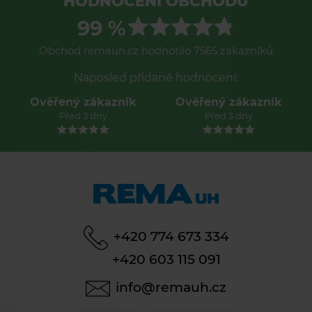
HODNOCENÍ OBCHODU
99 %
Obchod remauh.cz hodnotilo 7565 zákazníků
Naposled přidané hodnocení:
Ověřený zákazník
Ověřený zákazník
Před 3 dny
Před 3 dny
+420 774 673 334
+420 603 115 091
info@remauh.cz