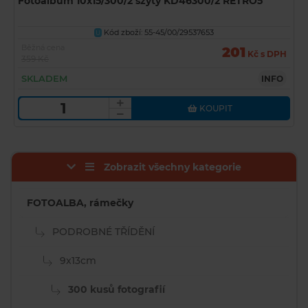
Fotoalbum 10x15/300/2 szyty KD46300/2 RETRO5
Kód zboží: 55-45/00/29537653
U
Běžná cena
201
Kč s DPH
359 Kč
SKLADEM
INFO
KOUPIT
Zobrazit všechny kategorie
FOTOALBA, rámečky
PODROBNÉ TŘÍDĚNÍ
9x13cm
300 kusů fotografií