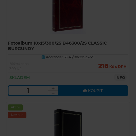
Fotoalbum 10x15/300/2S B46300/2S CLASSIC
BURGUNDY
Kód zboží: 55-45/00/29523779
U
Běžná cena
216
Kč s DPH
399 Kč
SKLADEM
INFO
KOUPIT
Akční
Novinka