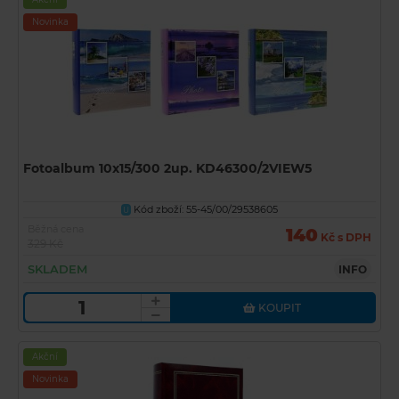
Novinka
Fotoalbum 10x15/300 2up. KD46300/2VIEW5
Kód zboží: 55-45/00/29538605
U
Běžná cena
140
Kč s DPH
329 Kč
SKLADEM
INFO
KOUPIT
Akční
Novinka