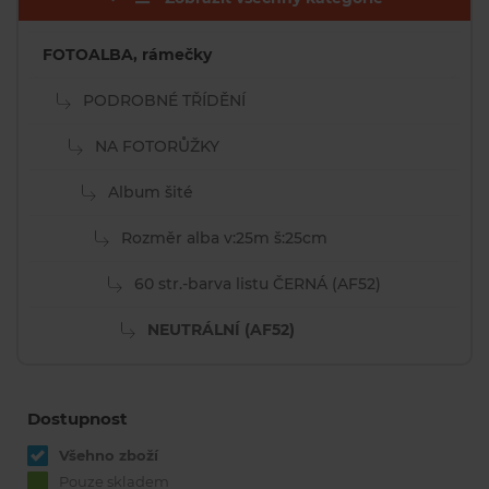
FOTOALBA, rámečky
PODROBNÉ TŘÍDĚNÍ
NA FOTORŮŽKY
Album šité
Rozměr alba v:25m š:25cm
60 str.-barva listu ČERNÁ (AF52)
NEUTRÁLNÍ (AF52)
Dostupnost
Všehno zboží
Pouze skladem