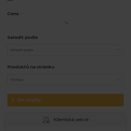
Cena
Seřadit podle
Seřadit podle
Produktů na stránku
Výchozí
Dle značky
Klientská sekce