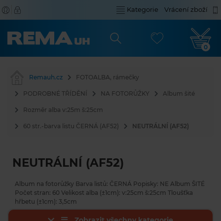
Kategorie
Vrácení zboží
0
Remauh.cz
FOTOALBA, rámečky
PODROBNÉ TŘÍDĚNÍ
NA FOTORŮŽKY
Album šité
Rozměr alba v:25m š:25cm
60 str.-barva listu ČERNÁ (AF52)
NEUTRÁLNÍ (AF52)
NEUTRÁLNÍ (AF52)
Album na fotorůžky Barva listů: ČERNÁ Popisky: NE Album ŠITÉ
Počet stran: 60 Velikost alba (±1cm): v:25cm š:25cm Tloušťka
hřbetu (±1cm): 3,5cm
Zobrazit všechny kategorie