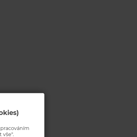
okies)
 zpracováním
 vše".