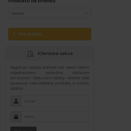
Produktů na stránku
Výchozí
Dle značky
Klientská sekce
Registrací získáte přehled nad všemi Vašimi
objednávkami, pohodlné nastavení
doručovací i fakturační adresy. Můžete také
spravovat vaše oblíbené produkty a mnoho
dalšího.
E-mail
Heslo