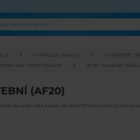
ty, sortiment, výrobce ...
h.cz
FOTOALBA, rámečky
PODROBNÉ TŘÍ
ozměr alba v:30cm š:24,5cm
20 str.-barva listu BÍLÁ 
EBNÍ (AF20)
růžky Barva listů: BÍLÁ Popisky: NE Album ŠITÉ Počet stran: 20 Rozměr li