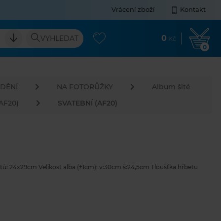
Vrácení zboží
Kontakt
0
VYHLEDAT
Kč
0
DĚNÍ
NA FOTORŮŽKY
Album šité
(AF20)
SVATEBNÍ (AF20)
stů: 24x29cm Velikost alba (±1cm): v:30cm š:24,5cm Tloušťka hřbetu