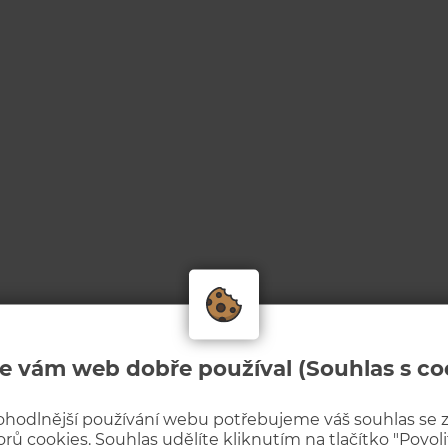
e vám web dobře používal (Souhlas s co
ohodlnější používání webu potřebujeme váš souhlas se
rů cookies. Souhlas udělíte kliknutím na tlačítko "Povolit