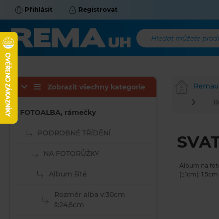
Přihlásit
Registrovat
Hledat můžete produk
Remau
Zobrazit všechny kategorie
R
FOTOALBA, rámečky
PODROBNÉ TŘÍDĚNÍ
SVAT
NA FOTORŮŽKY
Album na foto
Album šité
(±1cm): 1,5cm
Rozměr alba v:30cm
š:24,5cm