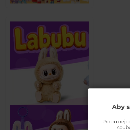
Aby s
Pro co nejp
soubo