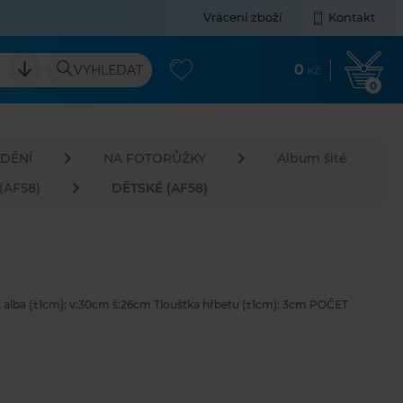
Vrácení zboží
Kontakt
0
VYHLEDAT
Kč
0
DĚNÍ
NA FOTORŮŽKY
Album šité
 (AF58)
DĚTSKÉ (AF58)
t alba (±1cm): v:30cm š:26cm Tloušťka hřbetu (±1cm): 3cm POČET