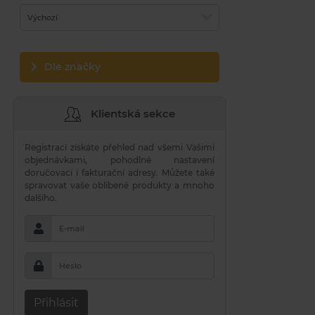
Výchozí
Dle značky
Klientská sekce
Registrací získáte přehled nad všemi Vašimi
objednávkami, pohodlné nastavení
doručovací i fakturační adresy. Můžete také
spravovat vaše oblíbené produkty a mnoho
dalšího.
E-mail
Heslo
Přihlásit