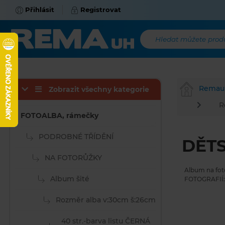
Přihlásit
Registrovat
Hledat můžete produk
Remau
Zobrazit všechny kategorie
R
FOTOALBA, rámečky
PODROBNÉ TŘÍDĚNÍ
DĚTS
NA FOTORŮŽKY
Album na fot
Album šité
FOTOGRAFIÍ: 
Rozměr alba v:30cm š:26cm
40 str.-barva listu ČERNÁ