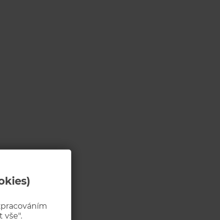
okies)
 zpracováním
 vše".