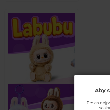
Aby s
Pro co nejp
soubo