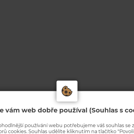
e vám web dobře používal (Souhlas s co
ohodlnější používání webu potřebujeme váš souhlas se
rů cookies. Souhlas udělíte kliknutím na tlačítko "Povolit