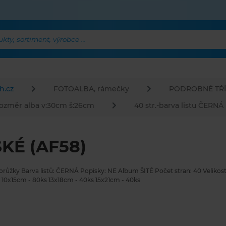
ty, sortiment, výrobce ...
h.cz
FOTOALBA, rámečky
PODROBNÉ TŘÍ
ozměr alba v:30cm š:26cm
40 str.-barva listu ČERNÁ
KÉ (AF58)
orůžky Barva listů: ČERNÁ Popisky: NE Album ŠITÉ Počet stran: 40 Velikos
10x15cm - 80ks 13x18cm - 40ks 15x21cm - 40ks