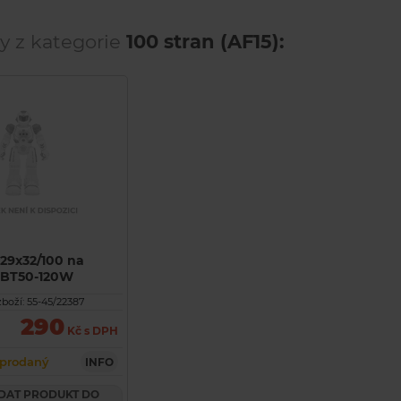
y z kategorie
100 stran (AF15):
29x32/100 na
BBT50-120W
boží: 55-45/22387
290
Kč s DPH
prodaný
INFO