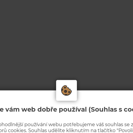
e vám web dobře používal (Souhlas s co
ohodlnější používání webu potřebujeme váš souhlas se
rů cookies. Souhlas udělíte kliknutím na tlačítko "Povolit