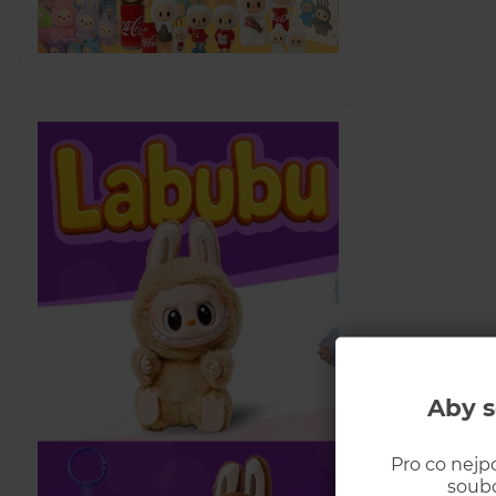
Aby s
Pro co nejp
soubo