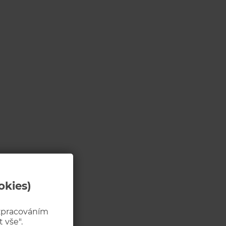
okies)
 zpracováním
 vše".