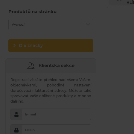
HLÍ
Produktů na stránku
Výchozí
Dle značky
Klientská sekce
Registrací získáte přehled nad všemi Vašimi
objednávkami, pohodlné nastavení
doručovací i fakturační adresy. Můžete také
spravovat vaše oblíbené produkty a mnoho
dalšího.
E-mail
Heslo