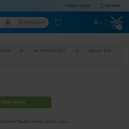
Vrácení zboží
Kontakt
0
VYHLEDAT
Kč
0
DĚNÍ
NA FOTORŮŽKY
Album šité
EBNÍ (AF15)
cm š:30cm Tloušťka hřbetu (±1cm): 5,5cm