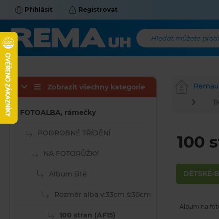
Přihlásit
Registrovat
Hledat můžete produk
Remau
Zobrazit všechny kategorie
R
FOTOALBA, rámečky
PODROBNÉ TŘÍDĚNÍ
100 s
NA FOTORŮŽKY
DĚTSKÉ-B
Album šité
Rozměr alba v:33cm š:30cm
Album na foto
100 stran (AF15)