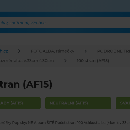
ty, sortiment, výrobce ...
h.cz
FOTOALBA, rámečky
PODROBNÉ TŘÍ
ozměr alba v:33cm š:30cm
100 stran (AF15)
tran (AF15)
ABY (AF15)
NEUTRÁLNÍ (AF15)
SVAT
růžky Popisky: NE Album ŠITÉ Počet stran: 100 Velikost alba (±1cm): v:33