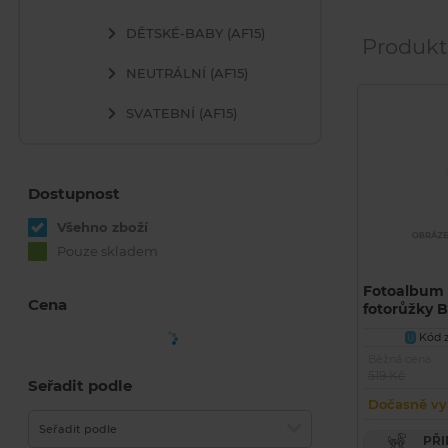
DĚTSKÉ-BABY (AF15)
Produkt
NEUTRÁLNÍ (AF15)
SVATEBNÍ (AF15)
Dostupnost
Všehno zboží
Pouze skladem
Fotoalbum 
Cena
fotorůžky 
Kód z
U
Běžná cena
519 Kč
Seřadit podle
Dočasně vy
Seřadit podle
PŘIDAT PRODUKT DO