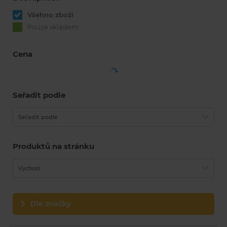
Všehno zboží
Pouze skladem
Cena
Seřadit podle
Seřadit podle
Produktů na stránku
Výchozí
Dle značky