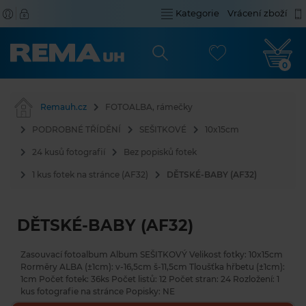
Kategorie
Vrácení zboží
0
Remauh.cz
FOTOALBA, rámečky
PODROBNÉ TŘÍDĚNÍ
SEŠITKOVÉ
10x15cm
24 kusů fotografií
Bez popisků fotek
1 kus fotek na stránce (AF32)
DĚTSKÉ-BABY (AF32)
DĚTSKÉ-BABY (AF32)
Zasouvací fotoalbum Album SEŠITKOVÝ Velikost fotky: 10x15cm
Rorměry ALBA (±1cm): v-16,5cm š-11,5cm Tloušťka hřbetu (±1cm):
1cm Počet fotek: 36ks Počet listů: 12 Počet stran: 24 Rozložení: 1
kus fotografie na stránce Popisky: NE