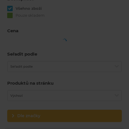
Všehno zboží
Pouze skladem
Cena
Seřadit podle
Seřadit podle
Produktů na stránku
Výchozí
Dle značky