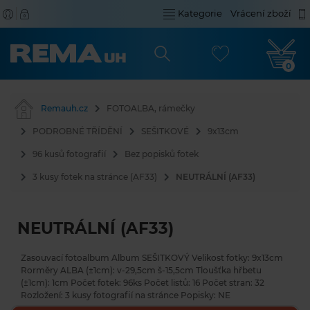
Kategorie
Vrácení zboží
0
Remauh.cz
FOTOALBA, rámečky
PODROBNÉ TŘÍDĚNÍ
SEŠITKOVÉ
9x13cm
96 kusů fotografií
Bez popisků fotek
3 kusy fotek na stránce (AF33)
NEUTRÁLNÍ (AF33)
NEUTRÁLNÍ (AF33)
Zasouvací fotoalbum Album SEŠITKOVÝ Velikost fotky: 9x13cm
Rorměry ALBA (±1cm): v-29,5cm š-15,5cm Tloušťka hřbetu
(±1cm): 1cm Počet fotek: 96ks Počet listů: 16 Počet stran: 32
Rozložení: 3 kusy fotografií na stránce Popisky: NE