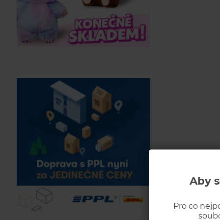
Aby s
Pro co nejp
soubo