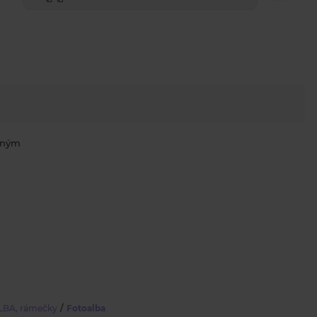
ejným
/
BA, rámečky
Fotoalba