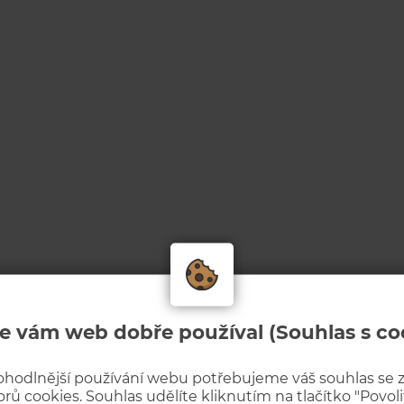
e vám web dobře používal (Souhlas s co
ohodlnější používání webu potřebujeme váš souhlas se
rů cookies. Souhlas udělíte kliknutím na tlačítko "Povolit