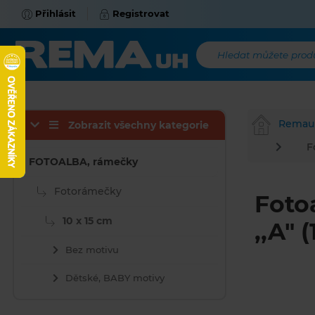
Přihlásit
Registrovat
Hledat můžete produk
Remau
Zobrazit všechny kategorie
F
FOTOALBA, rámečky
Fotorámečky
Foto
10 x 15 cm
,,A" 
Bez motivu
Dětské, BABY motivy