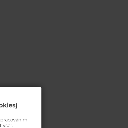
okies)
 zpracováním
 vše".