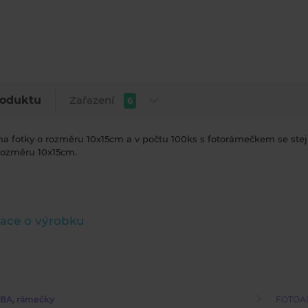
Zařazení
roduktu
6
a fotky o rozměru 10x15cm a v počtu 100ks s fotorámečkem se st
rozměru 10x15cm.
ace o výrobku
BA, rámečky
FOTOAL