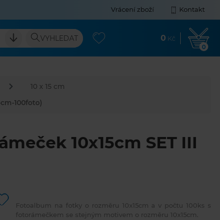
Vrácení zboží
Kontakt
0
VYHLEDAT
Kč
0
10 x 15 cm
-cm-100foto)
ámeček 10x15cm SET III
Fotoalbum na fotky o rozměru 10x15cm a v počtu 100ks s
fotorámečkem se stejným motivem o rozměru 10x15cm.