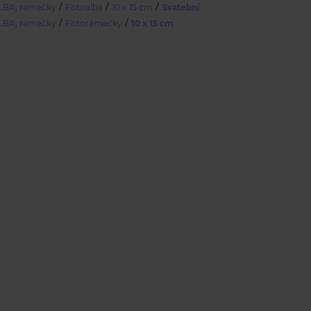
/
/
/
BA, rámečky
Fotoalba
10 x 15 cm
Svatební
/
/
BA, rámečky
Fotorámečky
10 x 15 cm