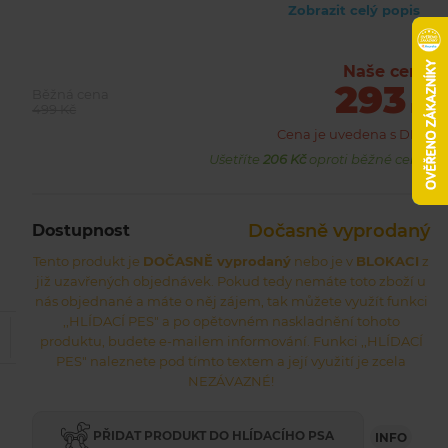
Zobrazit celý popis
Naše cena
293
Běžná cena
Kč
499 Kč
Cena je uvedena s DPH
Ušetříte
206 Kč
oproti běžné ceně.
Dočasně vyprodaný
Dostupnost
Tento produkt je
DOČASNĚ vyprodaný
nebo je v
BLOKACI
z
již uzavřených objednávek. Pokud tedy nemáte toto zboží u
nás objednané a máte o něj zájem, tak můžete využít funkci
,,HLÍDACÍ PES" a po opětovném naskladnění tohoto
produktu, budete e-mailem informování. Funkci ,,HLÍDACÍ
PES" naleznete pod tímto textem a její využití je zcela
NEZÁVAZNÉ!
PŘIDAT PRODUKT DO HLÍDACÍHO PSA
INFO