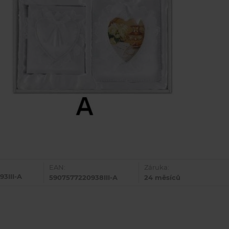
EAN:
Záruka:
93III-A
5907577220938III-A
24 měsíců