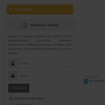
Dle značky
Klientská sekce
Registrací získáte přehled nad všemi Vašimi
objednávkami, pohodlné nastavení
doručovací i fakturační adresy. Můžete také
spravovat vaše oblíbené produkty a mnoho
dalšího.
E-mail
Heslo
Kód zboží:
55-45/220
U
Přihlásit
Zapomenuté heslo