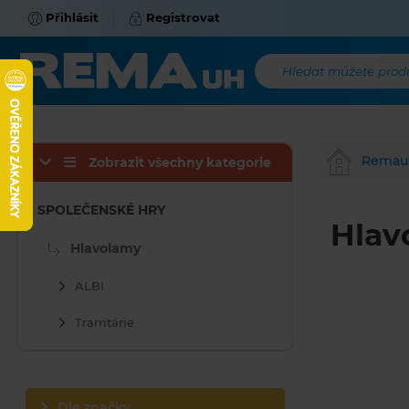
Přihlásit
Registrovat
Hledat můžete produk
Remau
Zobrazit všechny kategorie
SPOLEČENSKÉ HRY
Hlav
Hlavolamy
ALBI
Tramtárie
Dle značky