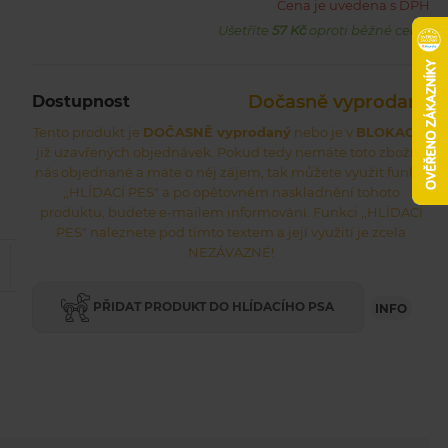
Cena je uvedena s DPH
Ušetříte
57 Kč
oproti běžné ceně.
Dočasně vyprodaný
Dostupnost
Tento produkt je
DOČASNĚ vyprodaný
nebo je v
BLOKACI
z
již uzavřených objednávek. Pokud tedy nemáte toto zboží u
nás objednané a máte o něj zájem, tak můžete využít funkci
,,HLÍDACÍ PES" a po opětovném naskladnění tohoto
produktu, budete e-mailem informování. Funkci ,,HLÍDACÍ
PES" naleznete pod tímto textem a její využití je zcela
NEZÁVAZNÉ!
PŘIDAT PRODUKT DO HLÍDACÍHO PSA
INFO