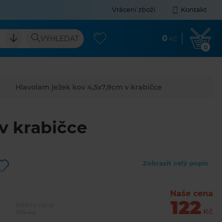
Vrácení zboží
Kontakt
0
VYHLEDAT
Kč
0
Hlavolam ježek kov 4,5x7,9cm v krabičce
v krabičce
Zobrazit celý popis
Naše cena
122
Běžná cena
Kč
179 Kč