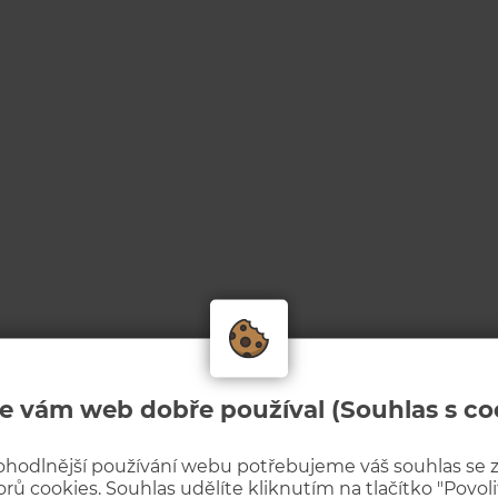
e vám web dobře používal (Souhlas s co
ohodlnější používání webu potřebujeme váš souhlas se
rů cookies. Souhlas udělíte kliknutím na tlačítko "Povolit