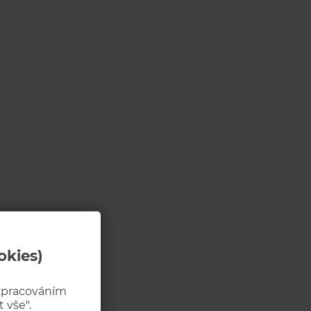
okies)
 zpracováním
 vše".