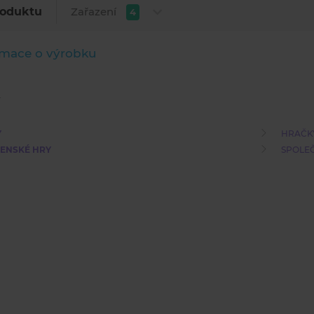
Zařazení
roduktu
4
rmace o výrobku
Y
HRAČK
ENSKÉ HRY
SPOLE