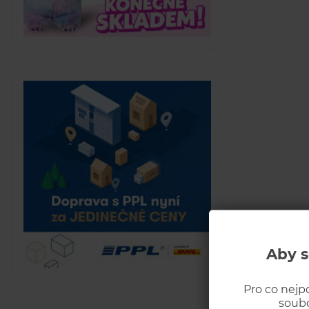
Aby s
Pro co nejp
soubo