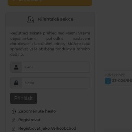
Klientská sekce
Registrací získáte přehled nad všemi Vašimi
objednávkami, pohodlné nastavení
doručovací i fakturační adresy. Můžete také
spravovat vaše oblíbené produkty a mnoho
dalšího.
E-mail
Kód zboží:
33-026/96
U
Heslo
Přihlásit
Zapomenuté heslo
Registrovat
Registrovat jako Velkoobchod