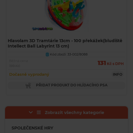
Hlavolam 3D Tramtárie 13cm - 100 překážek(bludiště
Intellect Ball Labyrint 13 cm)
Kód zboží: 33-002/8088
U
Běžná cena
131
Kč s DPH
199 Kč
Dočasně vyprodaný
INFO
PŘIDAT PRODUKT DO HLÍDACÍHO PSA
Zobrazit všechny kategorie
SPOLEČENSKÉ HRY