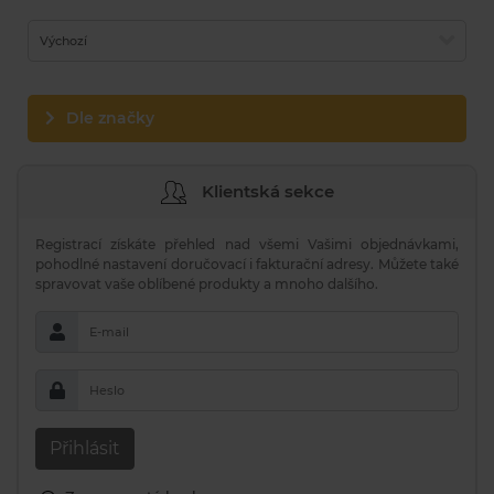
Výchozí
Dle značky
Klientská sekce
Registrací získáte přehled nad všemi Vašimi objednávkami,
pohodlné nastavení doručovací i fakturační adresy. Můžete také
spravovat vaše oblíbené produkty a mnoho dalšího.
E-mail
Heslo
Přihlásit