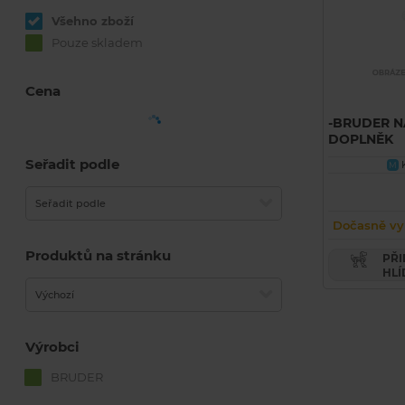
Všehno zboží
Pouze skladem
Cena
-BRUDER N
DOPLNĚK
Seřadit podle
K
M
Seřadit podle
Dočasně vy
Produktů na stránku
PŘIDAT PRODUKT DO
HLÍ
Výchozí
Výrobci
BRUDER