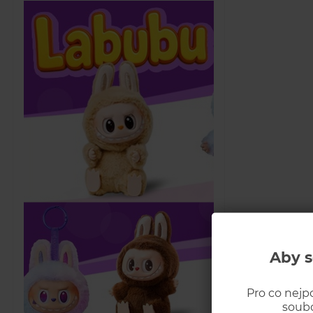
Aby s
Pro co nejp
soubo