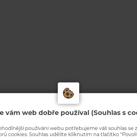
e vám web dobře používal (Souhlas s co
ohodlnější používání webu potřebujeme váš souhlas se
rů cookies. Souhlas udělíte kliknutím na tlačítko "Povolit