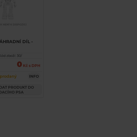
ÁHRADNÍ DÍL -
ód zboží: 30/
0
Kč s DPH
prodaný
INFO
DACÍHO PSA