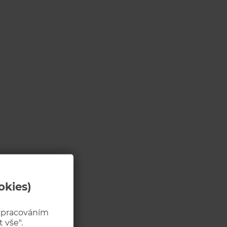
okies)
 zpracováním
 vše".