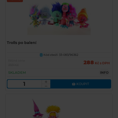
Trolls po balení
Kód zboží: 33-083/96362
U
Běžná cena
288
Kč s DPH
359 Kč
SKLADEM
INFO
KOUPIT