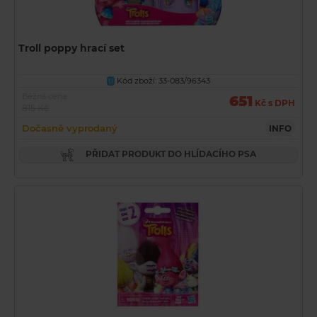
Troll poppy hrací set
Kód zboží: 33-083/96343
U
Běžná cena
651
Kč s DPH
815 Kč
Dočasně vyprodaný
INFO
PŘIDAT PRODUKT DO HLÍDACÍHO PSA