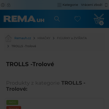
Kategorie
Vrácení zboží
0
Remauh.cz
HRAČKY
FIGURKY a ZVÍŘATA
TROLLS -Trolové
TROLLS -Trolové
Produkty z kategorie
TROLLS -
Trolové:
Akční
Novinka