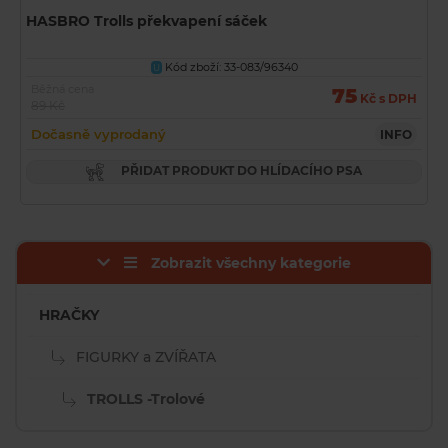
HASBRO Trolls překvapení sáček
Kód zboží: 33-083/96340
U
Běžná cena
75
Kč s DPH
89 Kč
Dočasně vyprodaný
INFO
PŘIDAT PRODUKT DO HLÍDACÍHO PSA
Zobrazit všechny kategorie
HRAČKY
FIGURKY a ZVÍŘATA
TROLLS -Trolové