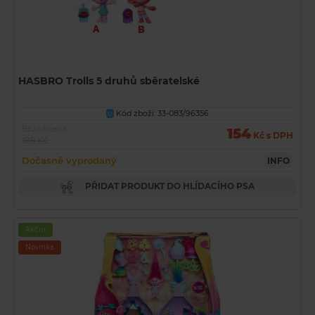
HASBRO Trolls 5 druhů sběratelské
Kód zboží: 33-083/96356
U
Běžná cena
154
Kč s DPH
189 Kč
Dočasně vyprodaný
INFO
PŘIDAT PRODUKT DO HLÍDACÍHO PSA
Akční
Novinka