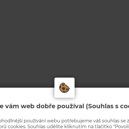
e vám web dobře používal (Souhlas s co
ohodlnější používání webu potřebujeme váš souhlas se
rů cookies. Souhlas udělíte kliknutím na tlačítko "Povolit