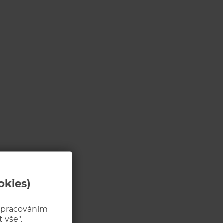
okies)
 zpracováním
 vše".