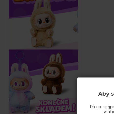
Aby s
Pro co nejp
soubo