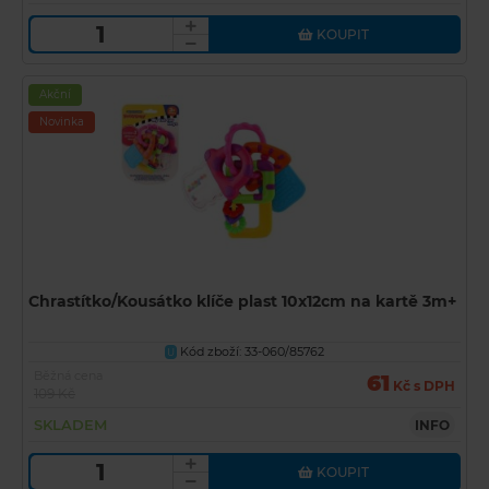
KOUPIT
Akční
Novinka
Chrastítko/Kousátko klíče plast 10x12cm na kartě 3m+
Kód zboží: 33-060/85762
U
Běžná cena
61
Kč s DPH
109 Kč
SKLADEM
INFO
KOUPIT