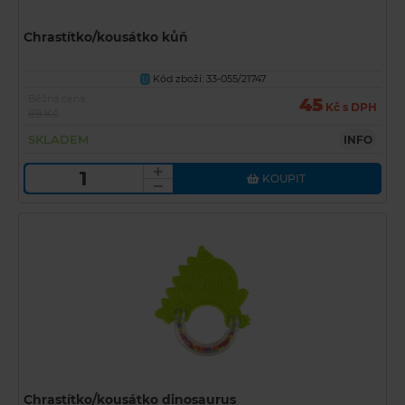
Chrastítko/kousátko kůň
Kód zboží: 33-055/21747
U
Běžná cena
45
Kč s DPH
89 Kč
SKLADEM
INFO
KOUPIT
Chrastítko/kousátko dinosaurus