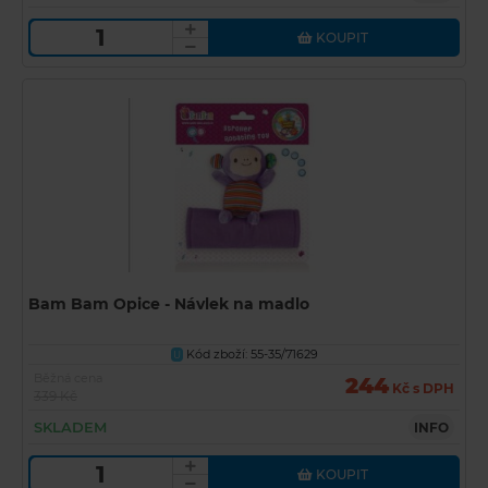
KOUPIT
Bam Bam Opice - Návlek na madlo
Kód zboží: 55-35/71629
U
Běžná cena
244
Kč s DPH
339 Kč
SKLADEM
INFO
KOUPIT