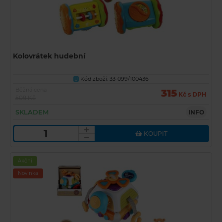
Kolovrátek hudební
Kód zboží: 33-099/100436
U
Běžná cena
315
Kč s DPH
509 Kč
SKLADEM
INFO
KOUPIT
Akční
Novinka