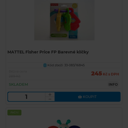
MATTEL Fisher Price FP Barevné klíčky
Kód zboží: 33-083/16845
U
Běžná cena
245
Kč s DPH
289 Kč
SKLADEM
INFO
KOUPIT
Akční