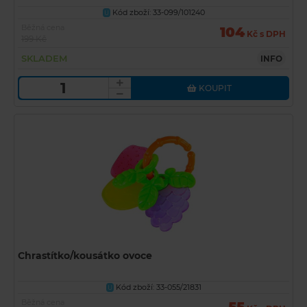
Kód zboží: 33-099/101240
U
Běžná cena
104
Kč s DPH
199 Kč
SKLADEM
INFO
KOUPIT
Chrastítko/kousátko ovoce
Kód zboží: 33-055/21831
U
Běžná cena