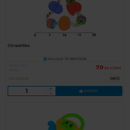
Chrastítko
Kód zboží: 33-099/101206
U
Běžná cena
70
Kč s DPH
119 Kč
SKLADEM
INFO
KOUPIT