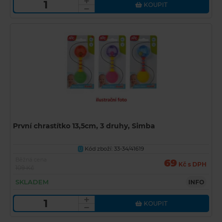
KOUPIT
První chrastítko 13,5cm, 3 druhy, Simba
Kód zboží: 33-34/41619
U
Běžná cena
69
Kč s DPH
109 Kč
SKLADEM
INFO
KOUPIT