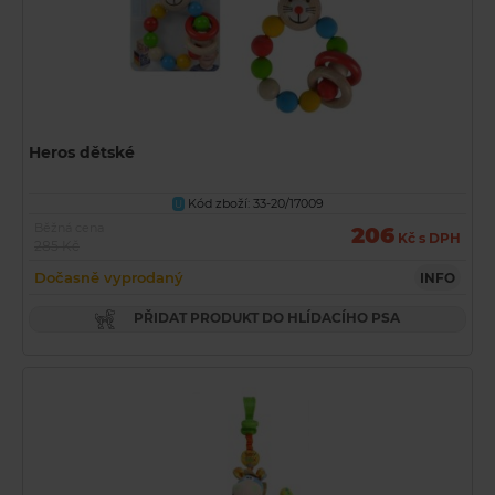
Heros dětské
Kód zboží: 33-20/17009
U
Běžná cena
206
Kč s DPH
285 Kč
Dočasně vyprodaný
INFO
PŘIDAT PRODUKT DO HLÍDACÍHO PSA