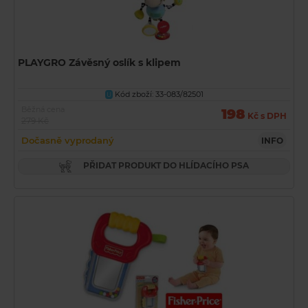
PLAYGRO Závěsný oslík s klipem
Kód zboží: 33-083/82501
U
Běžná cena
198
Kč s DPH
279 Kč
Dočasně vyprodaný
INFO
PŘIDAT PRODUKT DO HLÍDACÍHO PSA