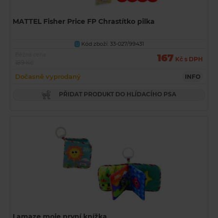
MATTEL Fisher Price FP Chrastítko pilka
Kód zboží: 33-027/99431
U
Běžná cena
167
Kč s DPH
189 Kč
Dočasně vyprodaný
INFO
PŘIDAT PRODUKT DO HLÍDACÍHO PSA
Lamaze moje první knížka