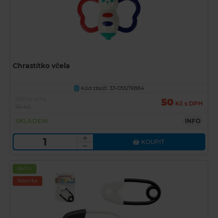
Chrastítko včela
Kód zboží: 33-055/19884
U
Běžná cena
50
Kč s DPH
99 Kč
SKLADEM
INFO
KOUPIT
Akční
Novinka