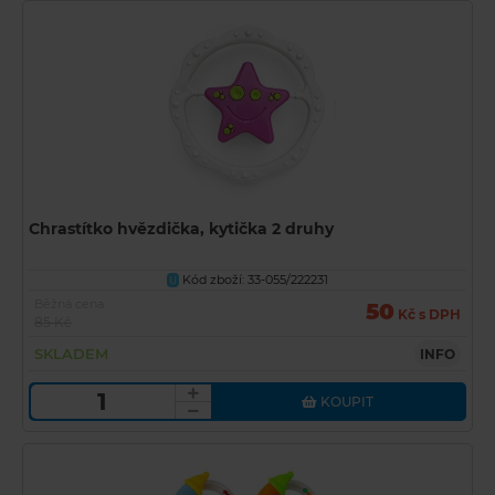
Chrastítko hvězdička, kytička 2 druhy
Kód zboží: 33-055/222231
U
Běžná cena
50
Kč s DPH
85 Kč
SKLADEM
INFO
KOUPIT