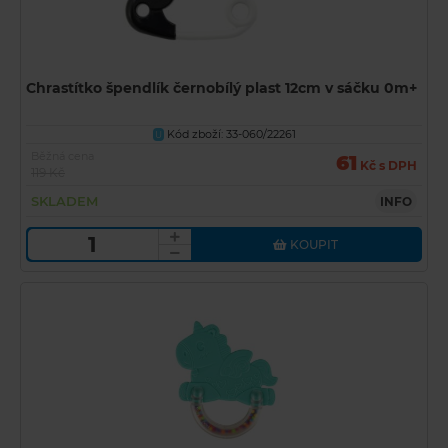
Chrastítko špendlík černobílý plast 12cm v sáčku 0m+
Kód zboží: 33-060/22261
U
Běžná cena
61
Kč s DPH
119 Kč
SKLADEM
INFO
KOUPIT