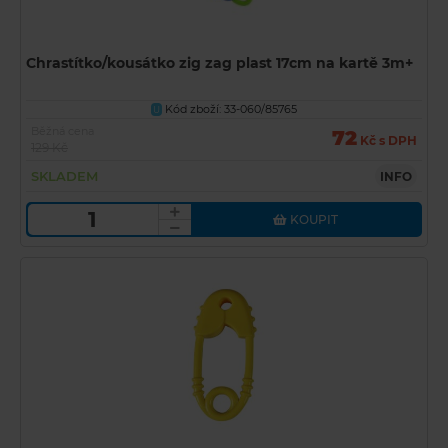
Chrastítko/kousátko zig zag plast 17cm na kartě 3m+
Kód zboží: 33-060/85765
U
Běžná cena
72
Kč s DPH
129 Kč
SKLADEM
INFO
KOUPIT