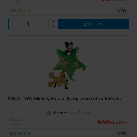
139 Kč
SKLADEM
INFO
KOUPIT
DINO - WD Mickey Mouse Baby zvonkohra hvězda
Kód zboží: 33-75/66280
U
Běžná cena
445
Kč s DPH
499 Kč
SKLADEM
INFO