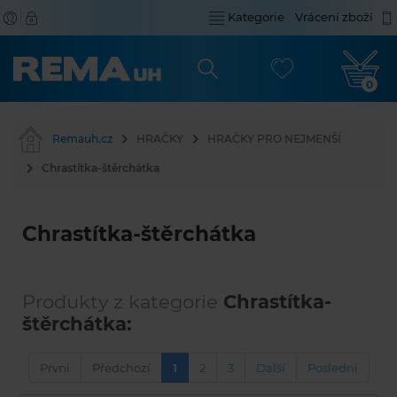
Kategorie
Vrácení zboží
0
Remauh.cz
HRAČKY
HRAČKY PRO NEJMENŠÍ
Chrastítka-štěrchátka
Chrastítka-štěrchátka
Produkty z kategorie
Chrastítka-
štěrchátka:
První
Předchozí
1
2
3
Další
Poslední