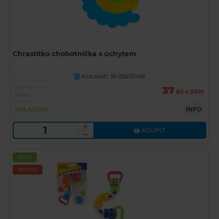
Chrastítko chobotnička s úchytem
Kód zboží: 33-055/20436
U
Běžná cena
37
Kč s DPH
79 Kč
SKLADEM
INFO
KOUPIT
Akční
Novinka