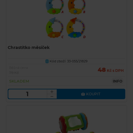
Chrastítko měsíček
Kód zboží: 33-055/21829
U
Běžná cena
48
Kč s DPH
79 Kč
SKLADEM
INFO
KOUPIT