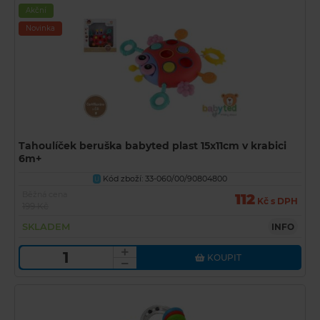
Akční
Novinka
Tahoulíček beruška babyted plast 15x11cm v krabici
6m+
Kód zboží: 33-060/00/90804800
U
Běžná cena
112
Kč s DPH
199 Kč
SKLADEM
INFO
KOUPIT