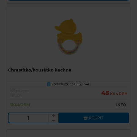
Chrastítko/kousátko kachna
Kód zboží: 33-055/21746
U
Běžná cena
45
Kč s DPH
109 Kč
SKLADEM
INFO
KOUPIT