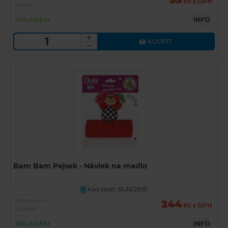
55
Kč s DPH
95 Kč
SKLADEM
INFO
KOUPIT
Bam Bam Pejsek - Návlek na madlo
Kód zboží: 55-35/29151
U
Běžná cena
244
Kč s DPH
339 Kč
SKLADEM
INFO