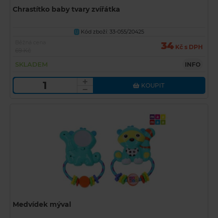
Chrastítko baby tvary zvířátka
Kód zboží: 33-055/20425
U
Běžná cena
34
Kč s DPH
69 Kč
SKLADEM
INFO
KOUPIT
Medvídek mýval