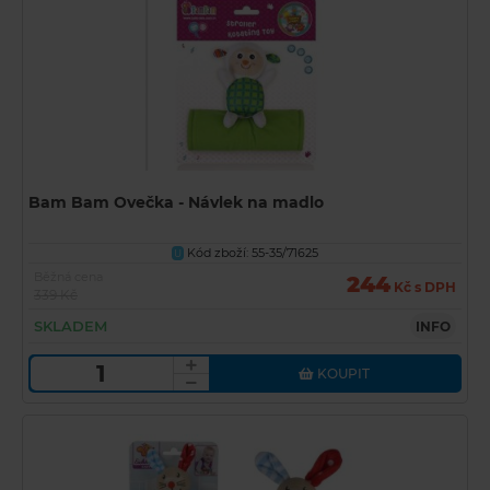
Bam Bam Ovečka - Návlek na madlo
Kód zboží: 55-35/71625
U
Běžná cena
244
Kč s DPH
339 Kč
SKLADEM
INFO
KOUPIT