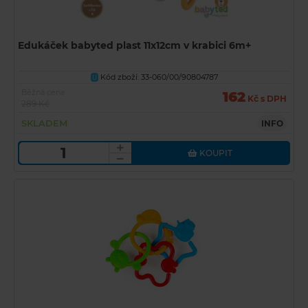
Edukáček babyted plast 11x12cm v krabici 6m+
Kód zboží: 33-060/00/90804787
U
Běžná cena
162
Kč s DPH
289 Kč
SKLADEM
INFO
KOUPIT