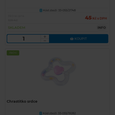
Kód zboží: 33-055/21748
U
Běžná cena
45
Kč s DPH
109 Kč
SKLADEM
INFO
KOUPIT
Akční
Chrastítko srdce
Kód zboží: 33-055/19282
U