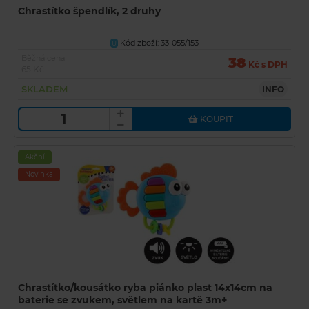
Chrastítko špendlík, 2 druhy
Kód zboží: 33-055/153
U
Běžná cena
38
Kč s DPH
65 Kč
SKLADEM
INFO
KOUPIT
Akční
Novinka
Chrastítko/kousátko ryba piánko plast 14x14cm na
baterie se zvukem, světlem na kartě 3m+