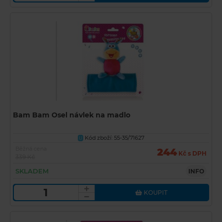
Bam Bam Osel návlek na madlo
Kód zboží: 55-35/71627
U
Běžná cena
244
Kč s DPH
339 Kč
SKLADEM
INFO
KOUPIT