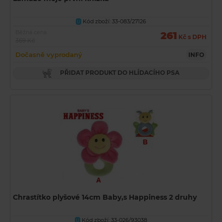
Kód zboží: 33-083/27126
U
Běžná cena
261
Kč s DPH
369 Kč
Dočasně vyprodaný
INFO
PŘIDAT PRODUKT DO HLÍDACÍHO PSA
Chrastítko plyšové 14cm Baby‚s Happiness 2 druhy
Kód zboží: 33-026/93038
U