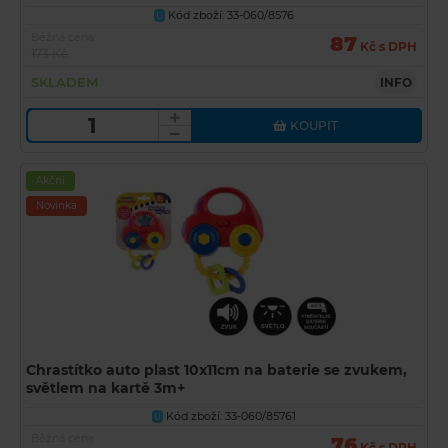
Kód zboží: 33-060/8576
U
Běžná cena
87
Kč s DPH
173 Kč
SKLADEM
INFO
KOUPIT
Akční
Novinka
Chrastítko auto plast 10x11cm na baterie se zvukem,
světlem na kartě 3m+
Kód zboží: 33-060/85761
U
Běžná cena
76
Kč s DPH