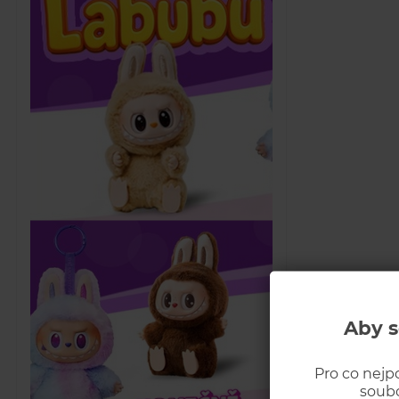
Aby s
Pro co nejp
soubo