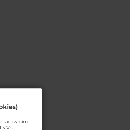
okies)
 zpracováním
 vše".