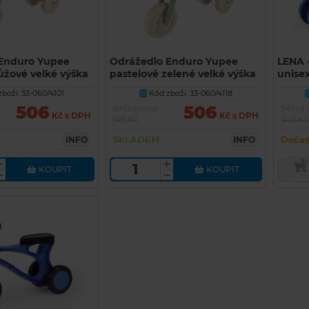
Enduro Yupee
Odrážedlo Enduro Yupee
LENA -
ůžové velké výška
pastelově zelené velké výška
unise
cm nosnost do
sedadla 31cm nosnost do
boží: 33-060/4101
Kód zboží: 33-060/4118
U
25kg 12m+
506
506
Běžná cena
Běžná 
Kč s DPH
Kč s DPH
915 Kč
345 Kč
SKLADEM
Dočas
INFO
INFO
KOUPIT
KOUPIT