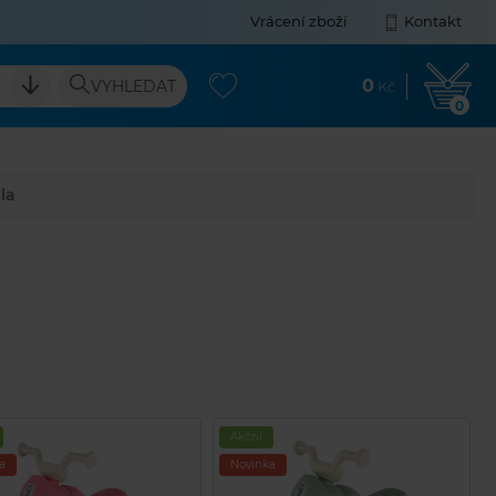
Vrácení zboží
Kontakt
0
VYHLEDAT
Kč
0
la
Akční
a
Novinka