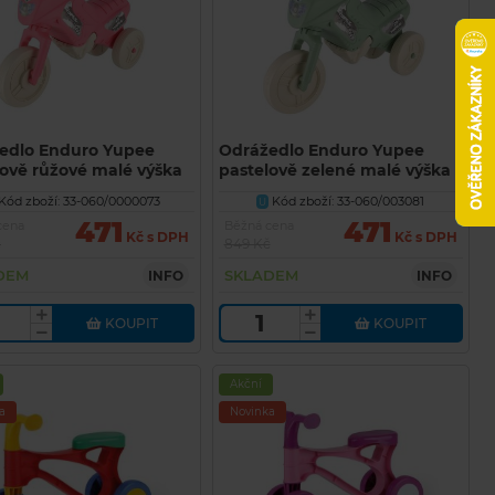
edlo Enduro Yupee
Odrážedlo Enduro Yupee
lově růžové malé výška
pastelově zelené malé výška
la 26cm nosnost do
sedadla 26cm nosnost do
Kód zboží: 33-060/0000073
Kód zboží: 33-060/003081
U
12m+
25kg 12m+
471
471
cena
Běžná cena
Kč s DPH
Kč s DPH
č
849 Kč
DEM
SKLADEM
INFO
INFO
KOUPIT
KOUPIT
Akční
a
Novinka