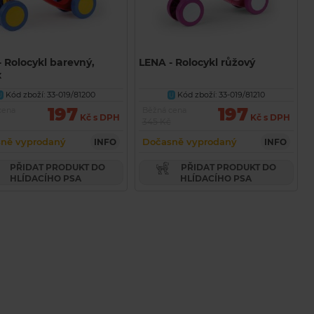
 Rolocykl barevný,
LENA - Rolocykl růžový
x
Kód zboží: 33-019/81200
Kód zboží: 33-019/81210
U
U
197
197
cena
Běžná cena
Kč s DPH
Kč s DPH
345 Kč
ně vyprodaný
Dočasně vyprodaný
INFO
INFO
PŘIDAT PRODUKT DO
PŘIDAT PRODUKT DO
HLÍDACÍHO PSA
HLÍDACÍHO PSA