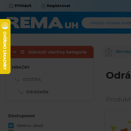
Přihlásit
Registrovat
Hledat můžete produk
Remau
Zobrazit všechny kategorie
HRAČKY
Odrá
VOZÍTKA
Odrážedla
Produkt
Dostupnost
Všehno zboží