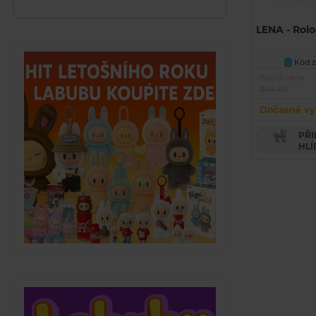
LENA - Rol
Kód z
U
Běžná cena
345 Kč
Dočasně vy
PŘIDAT PRODUKT DO
HLÍ