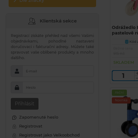
Dle značky
Klientská sekce
Odrážedlo 
pastelově r
Registrací získáte přehled nad všemi Vašimi
sedadla 31
objednávkami, pohodlné nastavení
Kód z
U
25kg 12m+
doručovací i fakturační adresy. Můžete také
Běžná cena
spravovat vaše oblíbené produkty a mnoho
915 Kč
dalšího.
SKLADEM
E-mail
Heslo
Akční
Novinka
Přihlásit
Zapomenuté heslo
Registrovat
Registrovat jako Velkoobchod