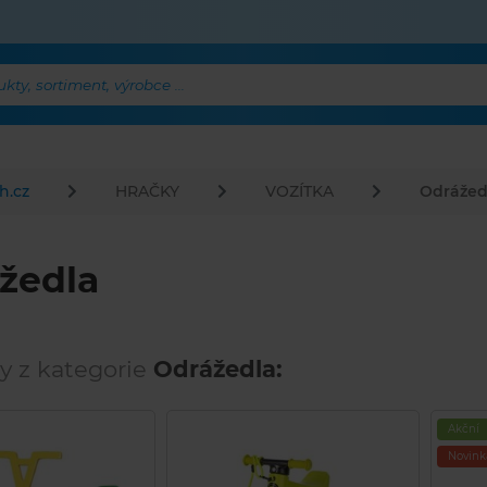
ty, sortiment, výrobce ...
h.cz
HRAČKY
VOZÍTKA
Odrážed
žedla
y z kategorie
Odrážedla:
Akční
Novink