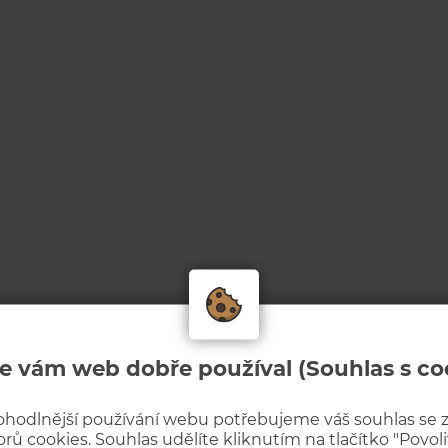
e vám web dobře používal (Souhlas s co
ohodlnější používání webu potřebujeme váš souhlas se
rů cookies. Souhlas udělíte kliknutím na tlačítko "Povolit