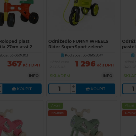
Roloped plast
Odrážedlo FUNNY WHEELS
Odráž
la 27cm asst 2
Rider SuperSport zelené
paste
 měsíců
2v1+popruh, výš. sedla
sedad
boží: 33-060/303
Kód zboží: 33-060/5047
U
U
28/30cm nos. 25kg
25kg 
367
1 296
Běžná cena
Běžná 
Kč s DPH
Kč s DPH
2 085 Kč
849 K
SKLADEM
SKLA
INFO
INFO
KOUPIT
KOUPIT
Akční
Akční
Novinka
Novink