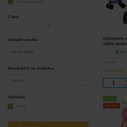
Pouze skladem
Cena
Odrážedlo 
Seřadit podle
výška sedad
barvy od 18
Kód z
Seřadit podle
U
Běžná cena
599 Kč
Produktů na stránku
SKLADEM
Výchozí
Výrobci
Akční
Novinka
P M 0