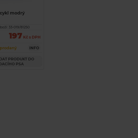
ocykl modrý
boží: 33-019/81250
197
Kč s DPH
prodaný
INFO
DACÍHO PSA