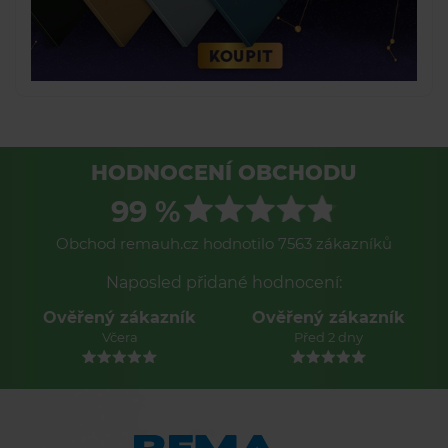
HODNOCENÍ OBCHODU
99 %
Obchod remauh.cz hodnotilo 7563 zákazníků
Naposled přidané hodnocení:
Ověřený zákazník
Ověřený zákazník
Včera
Před 2 dny