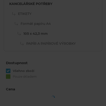
KANCELÁŘSKÉ POTŘEBY
ETIKETY
Formát papíru A4
105 x 42,3 mm
PAPÍR A PAPÍROVÉ VÝROBKY
Dostupnost
Všehno zboží
Pouze skladem
Cena