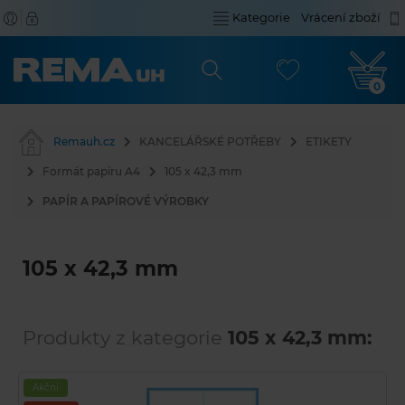
Kategorie
Vrácení zboží
0
Remauh.cz
KANCELÁŘSKÉ POTŘEBY
ETIKETY
Formát papíru A4
105 x 42,3 mm
PAPÍR A PAPÍROVÉ VÝROBKY
105 x 42,3 mm
Produkty z kategorie
105 x 42,3 mm:
Akční