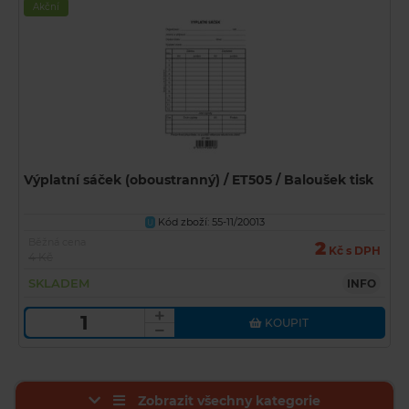
Akční
Výplatní sáček (oboustranný) / ET505 / Baloušek tisk
Kód zboží: 55-11/20013
U
Běžná cena
2
Kč s DPH
4 Kč
SKLADEM
INFO
KOUPIT
Zobrazit všechny kategorie