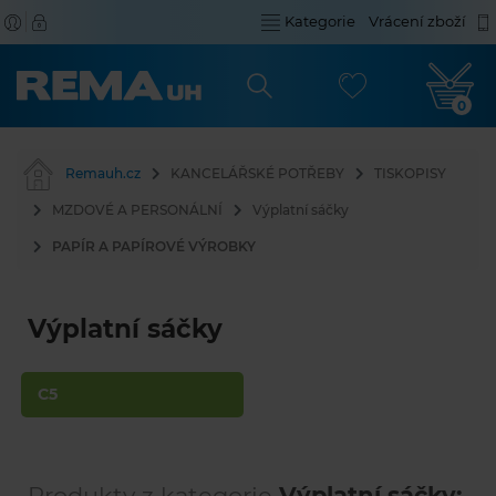
Kategorie
Vrácení zboží
0
Remauh.cz
KANCELÁŘSKÉ POTŘEBY
TISKOPISY
MZDOVÉ A PERSONÁLNÍ
Výplatní sáčky
PAPÍR A PAPÍROVÉ VÝROBKY
Výplatní sáčky
C5
Produkty z kategorie
Výplatní sáčky: