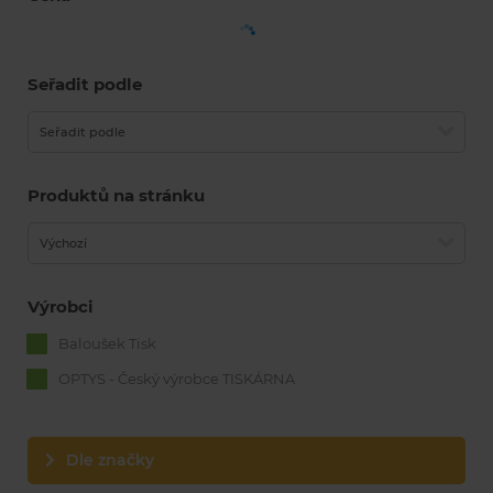
Seřadit podle
Seřadit podle
Produktů na stránku
Výchozí
Výrobci
Baloušek Tisk
OPTYS - Český výrobce TISKÁRNA
Dle značky