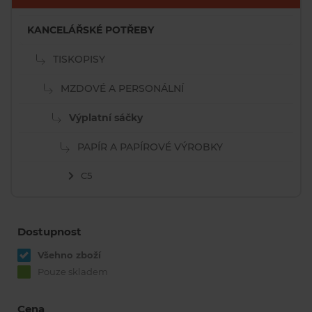
KANCELÁŘSKÉ POTŘEBY
TISKOPISY
MZDOVÉ A PERSONÁLNÍ
Výplatní sáčky
PAPÍR A PAPÍROVÉ VÝROBKY
C5
Dostupnost
Všehno zboží
Pouze skladem
Cena