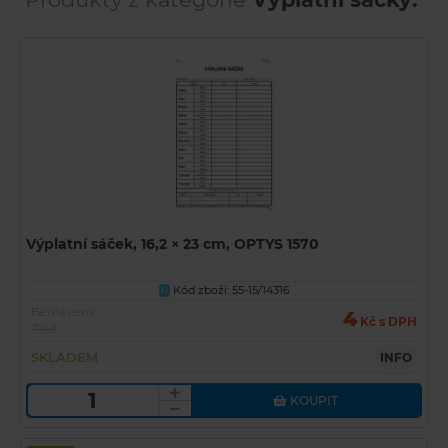
Výplatní sáček, 16,2 × 23 cm, OPTYS 1570
Kód zboží: 55-15/14316
U
Běžná cena
4
Kč s DPH
7 Kč
SKLADEM
INFO
KOUPIT