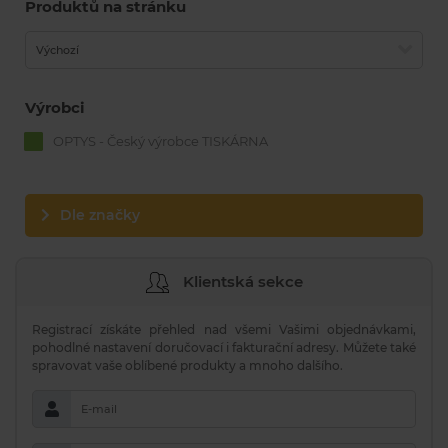
Produktů na stránku
Výchozí
Výrobci
OPTYS - Český výrobce TISKÁRNA
Dle značky
Klientská sekce
Registrací získáte přehled nad všemi Vašimi objednávkami,
pohodlné nastavení doručovací i fakturační adresy. Můžete také
spravovat vaše oblíbené produkty a mnoho dalšího.
E-mail