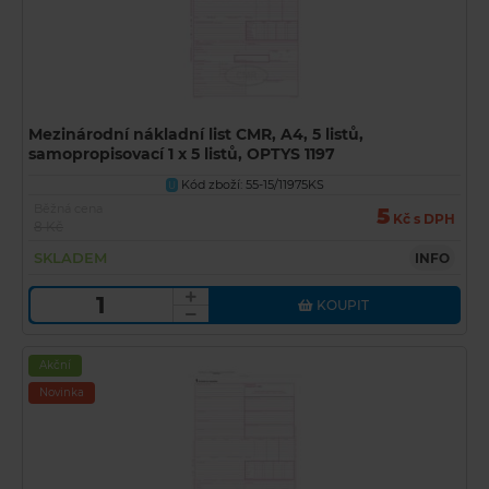
Mezinárodní nákladní list CMR, A4, 5 listů,
samopropisovací 1 x 5 listů, OPTYS 1197
Kód zboží: 55-15/11975KS
U
Běžná cena
5
Kč s DPH
8 Kč
SKLADEM
INFO
KOUPIT
Akční
Novinka