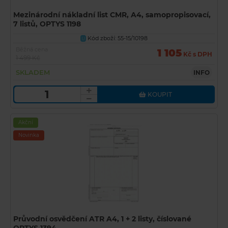
Mezinárodní nákladní list CMR, A4, samopropisovací,
7 listů, OPTYS 1198
Kód zboží: 55-15/10198
U
Běžná cena
1 105
Kč s DPH
1 499 Kč
SKLADEM
INFO
KOUPIT
Akční
Novinka
Průvodní osvědčení ATR A4, 1 + 2 listy, číslované