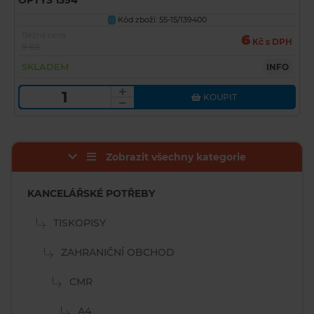
OPTYS 1394
Kód zboží: 55-15/139400
U
Běžná cena
6
Kč s DPH
9 Kč
SKLADEM
INFO
KOUPIT
Zobrazit všechny kategorie
KANCELÁŘSKÉ POTŘEBY
TISKOPISY
ZAHRANIČNÍ OBCHOD
CMR
A4