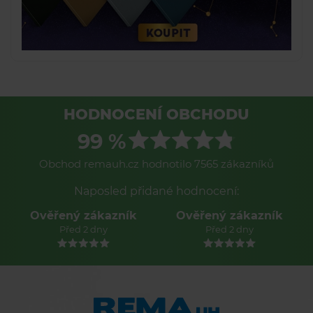
HODNOCENÍ OBCHODU
99 %
Obchod remauh.cz hodnotilo 7565 zákazníků
Naposled přidané hodnocení:
Ověřený zákazník
Ověřený zákazník
Před 2 dny
Před 2 dny