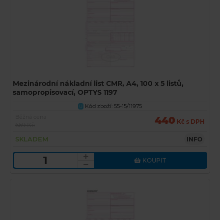
Mezinárodní nákladní list CMR, A4, 100 x 5 listů,
samopropisovací, OPTYS 1197
Kód zboží: 55-15/11975
U
Běžná cena
440
Kč s DPH
669 Kč
SKLADEM
INFO
KOUPIT