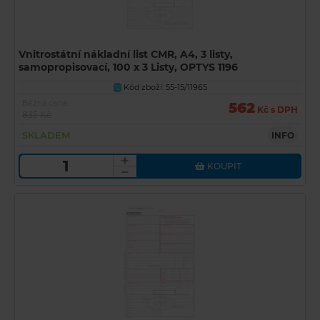
Vnitrostátní nákladní list CMR, A4, 3 listy,
samopropisovací, 100 x 3 Listy, OPTYS 1196
Kód zboží: 55-15/11965
U
Běžná cena
562
Kč s DPH
835 Kč
SKLADEM
INFO
KOUPIT