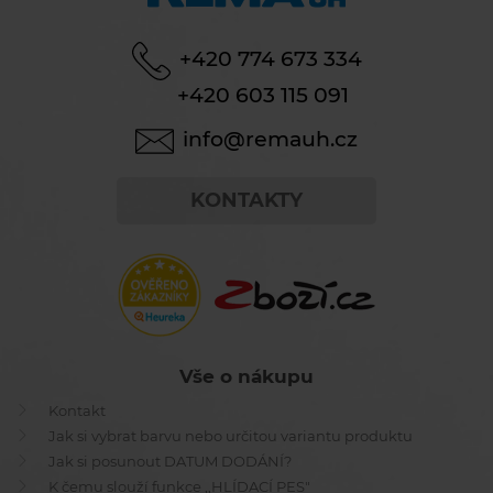
+420 774 673 334
+420 603 115 091
info@remauh.cz
KONTAKTY
Vše o nákupu
Kontakt
Jak si vybrat barvu nebo určitou variantu produktu
Jak si posunout DATUM DODÁNÍ?
K čemu slouží funkce ,,HLÍDACÍ PES"