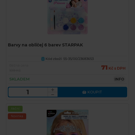
Barvy na obličej 6 barev STARPAK
Kód zboží: 55-35/00/23683653
U
Běžná cena
71
Kč s DPH
109 Kč
SKLADEM
INFO
KOUPIT
Akční
Novinka