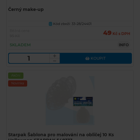
Černý make-up
Kód zboží: 33-28/24401
U
Běžná cena
49
Kč s DPH
95 Kč
SKLADEM
INFO
KOUPIT
Akční
Novinka
Starpak Šablona pro malování na obličej 10 Ks