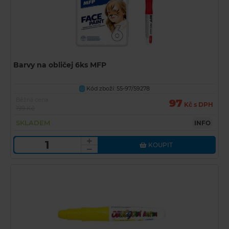
Barvy na obličej 6ks MFP
Kód zboží: 55-97/59278
U
Běžná cena
97
Kč s DPH
199 Kč
SKLADEM
INFO
KOUPIT