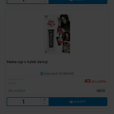
Make-up v tubě černý
Kód zboží: 33-28/4018
U
Běžná cena
63
Kč s DPH
115 Kč
SKLADEM
INFO
KOUPIT