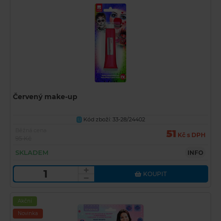
Červený make-up
Kód zboží: 33-28/24402
U
Běžná cena
51
Kč s DPH
95 Kč
SKLADEM
INFO
KOUPIT
Akční
Novinka