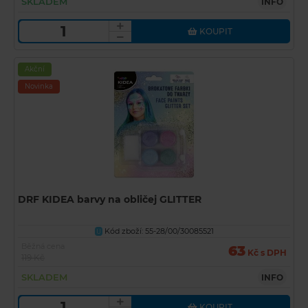
SKLADEM
INFO
KOUPIT
Akční
Novinka
DRF KIDEA barvy na obličej GLITTER
Kód zboží: 55-28/00/30085521
U
Běžná cena
63
Kč s DPH
119 Kč
SKLADEM
INFO
KOUPIT