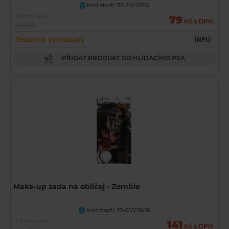
Kód zboží: 33-28/40310
U
Běžná cena
79
Kč s DPH
139 Kč
Dočasně vyprodaný
INFO
PŘIDAT PRODUKT DO HLÍDACÍHO PSA
Make-up sada na obličej - Zombie
Kód zboží: 33-055/5606
U
Běžná cena
141
Kč s DPH