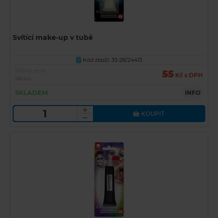
Svítící make-up v tubě
Kód zboží: 33-28/24413
U
Běžná cena
55
Kč s DPH
99 Kč
SKLADEM
INFO
KOUPIT