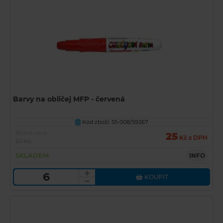
Barvy na obličej MFP - červená
Kód zboží: 55-008/59267
U
Běžná cena
25
Kč s DPH
37 Kč
SKLADEM
INFO
KOUPIT