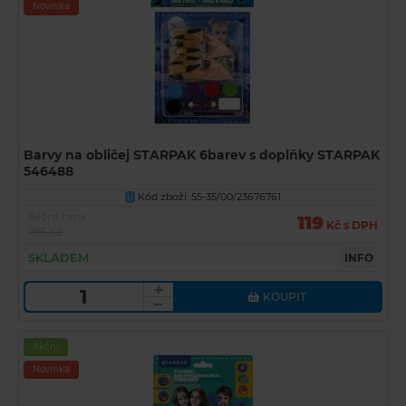
Novinka
Barvy na obličej STARPAK 6barev s doplňky STARPAK
546488
Kód zboží: 55-35/00/23676761
U
Běžná cena
119
Kč s DPH
189 Kč
SKLADEM
INFO
KOUPIT
Akční
Novinka