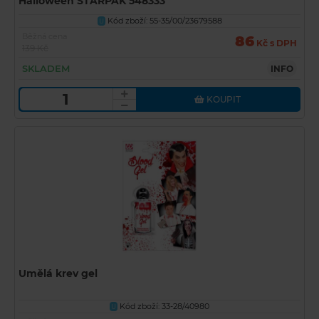
Halloween STARPAK 548333
Kód zboží: 55-35/00/23679588
U
Běžná cena
86
Kč s DPH
139 Kč
SKLADEM
INFO
KOUPIT
Umělá krev gel
Kód zboží: 33-28/40980
U