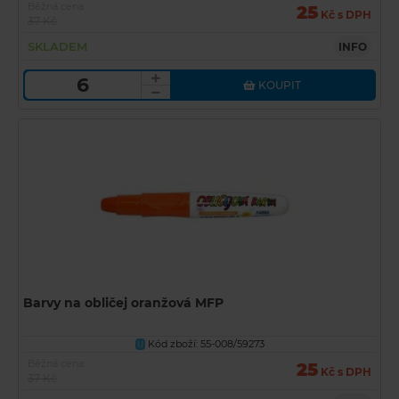
Běžná cena
25
Kč s DPH
37 Kč
SKLADEM
INFO
KOUPIT
Barvy na obličej oranžová MFP
Kód zboží: 55-008/59273
U
Běžná cena
25
Kč s DPH
37 Kč