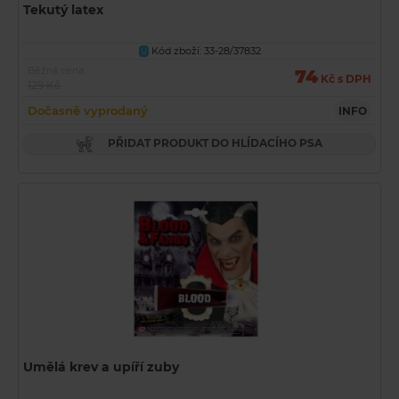
Tekutý latex
Kód zboží: 33-28/37832
U
Běžná cena
74
Kč s DPH
129 Kč
Dočasně vyprodaný
INFO
PŘIDAT PRODUKT DO HLÍDACÍHO PSA
Umělá krev a upíří zuby