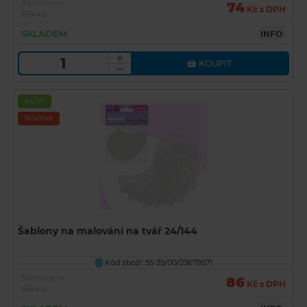
Běžná cena
74
Kč s DPH
129 Kč
SKLADEM
INFO
KOUPIT
Akční
Novinka
Šablony na malování na tvář 24/144
Kód zboží: 55-35/00/23679571
U
Běžná cena
86
Kč s DPH
139 Kč