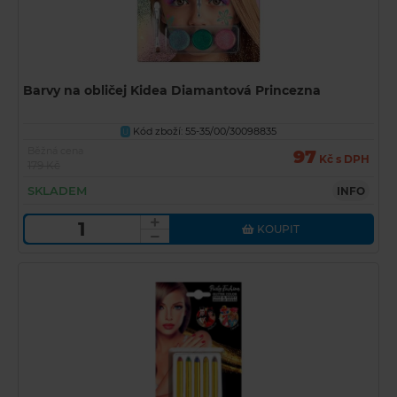
Barvy na obličej Kidea Diamantová Princezna
Kód zboží: 55-35/00/30098835
U
Běžná cena
97
Kč s DPH
179 Kč
SKLADEM
INFO
KOUPIT