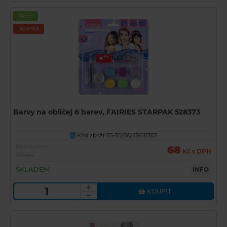
Akční
Novinka
Barvy na obličej 6 barev, FAIRIES STARPAK 528373
Kód zboží: 55-35/00/23618303
U
Běžná cena
68
Kč s DPH
129 Kč
SKLADEM
INFO
KOUPIT