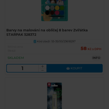
Barvy na malování na obličej 8 barev Zvířátka
STARPAK 528372
Kód zboží: 55-35/00/23618297
U
Běžná cena
58
Kč s DPH
79 Kč
SKLADEM
INFO
KOUPIT