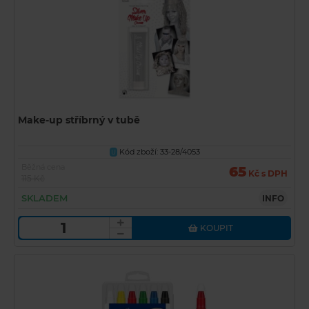
Make-up stříbrný v tubě
Kód zboží: 33-28/4053
U
Běžná cena
65
Kč s DPH
115 Kč
SKLADEM
INFO
KOUPIT