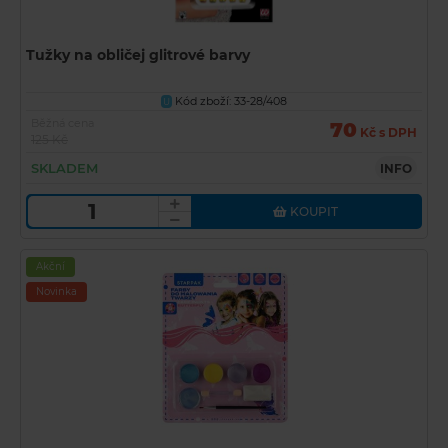
Tužky na obličej glitrové barvy
Kód zboží: 33-28/408
U
Běžná cena
70
Kč s DPH
125 Kč
SKLADEM
INFO
KOUPIT
Akční
Novinka