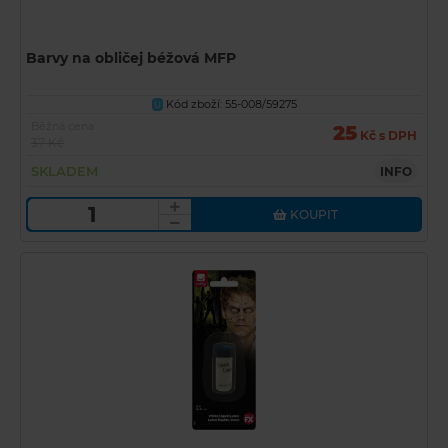
Barvy na obličej béžová MFP
Kód zboží: 55-008/59275
U
Běžná cena
25
Kč s DPH
37 Kč
SKLADEM
INFO
KOUPIT