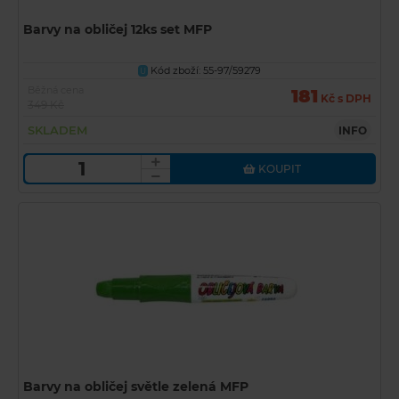
Barvy na obličej 12ks set MFP
Kód zboží: 55-97/59279
U
Běžná cena
181
Kč s DPH
349 Kč
SKLADEM
INFO
KOUPIT
Barvy na obličej světle zelená MFP