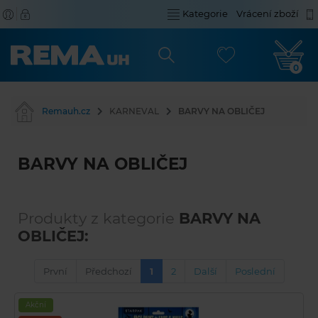
Kategorie
Vrácení zboží
0
Remauh.cz
KARNEVAL
BARVY NA OBLIČEJ
BARVY NA OBLIČEJ
Produkty z kategorie
BARVY NA
OBLIČEJ:
První
Předchozí
1
2
Další
Poslední
Akční