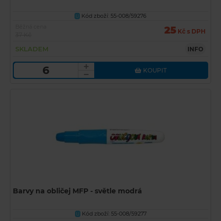
Kód zboží: 55-008/59276
U
Běžná cena
25
Kč s DPH
37 Kč
SKLADEM
INFO
KOUPIT
Barvy na obličej MFP - světle modrá
Kód zboží: 55-008/59277
U