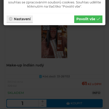
souhlas se zpracováním souborů cookies. Souhlas udělíte
KOUPIT
kliknutím na tlačítko "Povolit vše".
Nastavení
Povolit vše
Make-up indián rudý
Kód zboží: 33-28/1153
U
Běžná cena
61
Kč s DPH
109 Kč
SKLADEM
INFO
KOUPIT