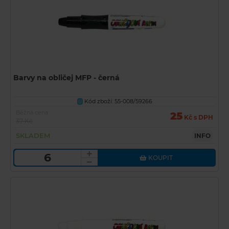
Barvy na obličej MFP - černá
Kód zboží: 55-008/59266
U
Běžná cena
25
Kč s DPH
37 Kč
SKLADEM
INFO
KOUPIT