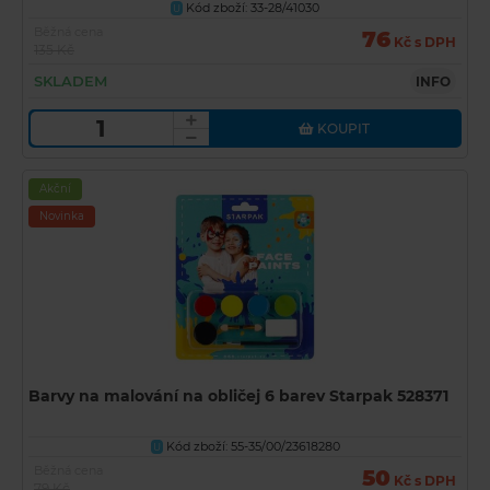
Kód zboží: 33-28/41030
U
Běžná cena
76
Kč s DPH
135 Kč
SKLADEM
INFO
KOUPIT
Akční
Novinka
Barvy na malování na obličej 6 barev Starpak 528371
Kód zboží: 55-35/00/23618280
U
Běžná cena
50
Kč s DPH
79 Kč