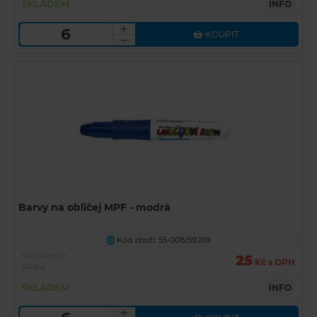
SKLADEM
INFO
KOUPIT
Barvy na obličej MPF - modrá
Kód zboží: 55-008/59269
U
Běžná cena
25
Kč s DPH
37 Kč
SKLADEM
INFO