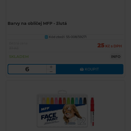
Barvy na obličej MFP - žlutá
Kód zboží: 55-008/59271
U
Běžná cena
25
Kč s DPH
37 Kč
SKLADEM
INFO
KOUPIT