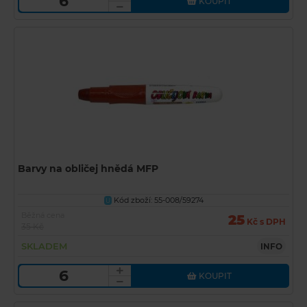
KOUPIT
Barvy na obličej hnědá MFP
Kód zboží: 55-008/59274
U
Běžná cena
25
Kč s DPH
35 Kč
SKLADEM
INFO
KOUPIT