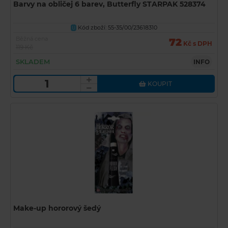
Barvy na obličej 6 barev, Butterfly STARPAK 528374
Kód zboží: 55-35/00/23618310
U
Běžná cena
72
Kč s DPH
119 Kč
SKLADEM
INFO
KOUPIT
Make-up hororový šedý