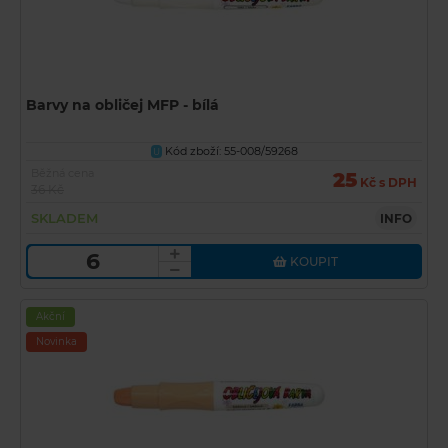
Barvy na obličej MFP - bílá
Kód zboží: 55-008/59268
U
Běžná cena
25
Kč s DPH
36 Kč
SKLADEM
INFO
KOUPIT
Akční
Novinka