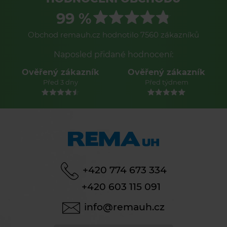
99 %
Obchod remauh.cz hodnotilo 7560 zákazníků
Naposled přidané hodnocení:
Ověřený zákazník
Ověřený zákazník
Před 3 dny
Před týdnem
+420 774 673 334
+420 603 115 091
info@remauh.cz