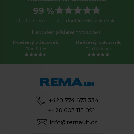
99 %
Obchod remauh.cz hodnotilo 7560 zákazníků
Naposled přidané hodnocení:
Ověřený zákazník
Ověřený zákazník
Před 3 dny
Před týdnem
+420 774 673 334
+420 603 115 091
info@remauh.cz