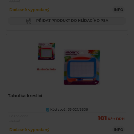
199 Kč
Dočasně vyprodaný
INFO
PŘIDAT PRODUKT DO HLÍDACÍHO PSA
Tabulka kreslící
Kód zboží: 33-027/8606
U
Běžná cena
101
Kč s DPH
169 Kč
Dočasně vyprodaný
INFO