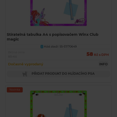
Stíratelná tabulka A4 s popisovačem Winx Club
magic
Kód zboží: 55-57/70649
U
Běžná cena
58
Kč s DPH
85 Kč
Dočasně vyprodaný
INFO
PŘIDAT PRODUKT DO HLÍDACÍHO PSA
Novinka