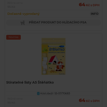
Běžná cena
64
Kč s DPH
95 Kč
Dočasně vyprodaný
INFO
PŘIDAT PRODUKT DO HLÍDACÍHO PSA
Novinka
Stíratelné listy A5 Štěňátko
Kód zboží: 55-57/70683
U
Běžná cena
64
Kč s DPH
95 Kč