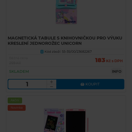
MAGNETICKÁ TABULE S KNIHOVNIČKOU PRO VÝUKU
KRESLENÍ JEDNOROŽEC UNICORN
Kód zboží: 55-35/00/23682267
U
Běžná cena
183
Kč s DPH
259 Kč
SKLADEM
INFO
KOUPIT
Akční
Novinka