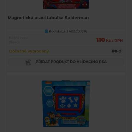
Magnetická psací tabulka Spiderman
Kód zboží: 33-027/38326
U
Běžná cena
110
Kč s DPH
199 Kč
Dočasně vyprodaný
INFO
PŘIDAT PRODUKT DO HLÍDACÍHO PSA