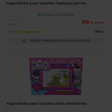
Magnetická psací tabulka Tlapková patrola
Kód zboží: 33-027/38324
U
Běžná cena
110
Kč s DPH
199 Kč
Dočasně vyprodaný
INFO
PŘIDAT PRODUKT DO HLÍDACÍHO PSA
Magnetická psací tabulka velká Hatchimals