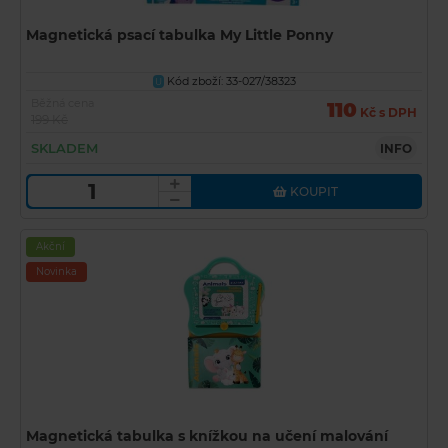
Magnetická psací tabulka My Little Ponny
Kód zboží: 33-027/38323
U
Běžná cena
110
Kč s DPH
199 Kč
SKLADEM
INFO
KOUPIT
Akční
Novinka
Magnetická tabulka s knížkou na učení malování