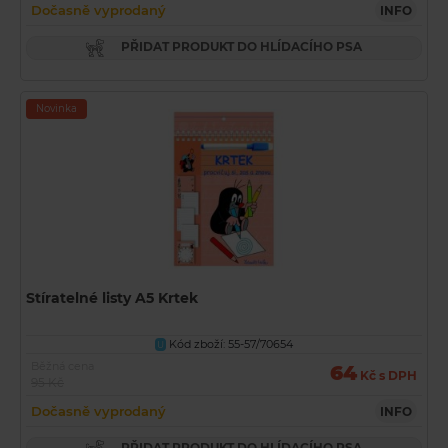
Dočasně vyprodaný
INFO
PŘIDAT PRODUKT DO HLÍDACÍHO PSA
Novinka
Stíratelné listy A5 Krtek
Kód zboží: 55-57/70654
U
Běžná cena
64
Kč s DPH
95 Kč
Dočasně vyprodaný
INFO
PŘIDAT PRODUKT DO HLÍDACÍHO PSA