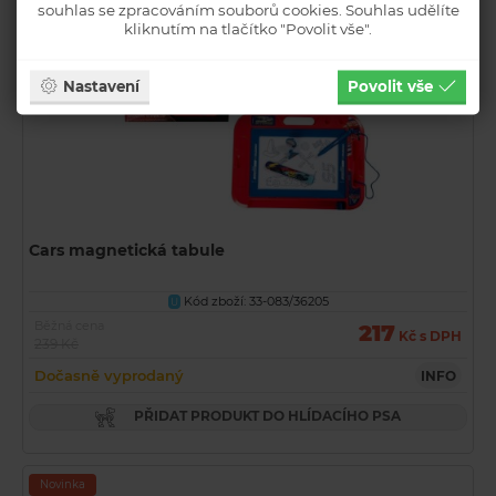
souhlas se zpracováním souborů cookies. Souhlas udělíte
kliknutím na tlačítko "Povolit vše".
Nastavení
Povolit vše
Cars magnetická tabule
Kód zboží: 33-083/36205
U
Běžná cena
217
Kč s DPH
239 Kč
Dočasně vyprodaný
INFO
PŘIDAT PRODUKT DO HLÍDACÍHO PSA
Novinka