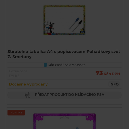
Stíratelná tabulka A4 s popisovačem Pohádkový svět
Z. Smetany
Kód zboží: 55-57/708346
U
Běžná cena
73
Kč s DPH
129 Kč
Dočasně vyprodaný
INFO
PŘIDAT PRODUKT DO HLÍDACÍHO PSA
Novinka