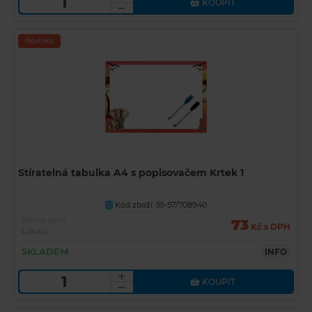
KOUPIT
Novinka
Stíratelná tabulka A4 s popisovačem Krtek 1
Kód zboží: 55-57/708940
U
Běžná cena
73
Kč s DPH
129 Kč
SKLADEM
INFO
KOUPIT