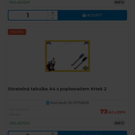
SKLADEM
INFO
KOUPIT
Novinka
Stíratelná tabulka A4 s popisovačem Krtek 2
Kód zboží: 55-57/706519
U
Běžná cena
73
Kč s DPH
129 Kč
SKLADEM
INFO