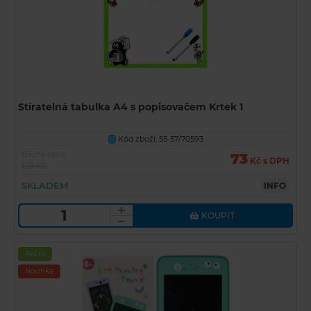
Stíratelná tabulka A4 s popisovačem Krtek 1
Kód zboží: 55-57/70593
U
Běžná cena
73
Kč s DPH
129 Kč
SKLADEM
INFO
KOUPIT
Akční
Novinka