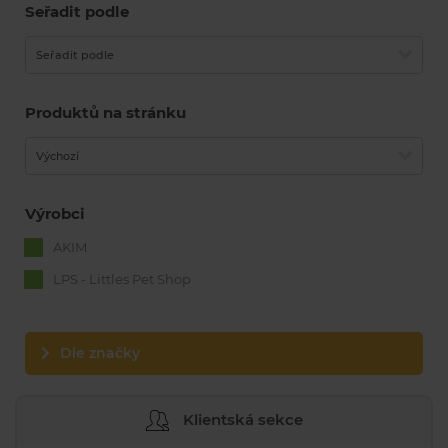
Seřadit podle
Seřadit podle
Produktů na stránku
Výchozí
Výrobci
AKIM
LPS - Littles Pet Shop
Dle značky
Klientská sekce