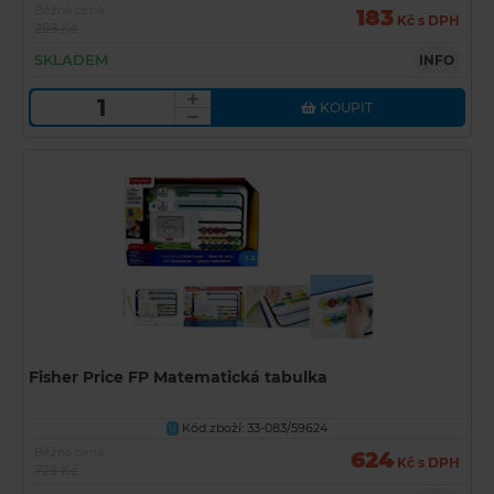
Běžná cena
183
Kč s DPH
259 Kč
SKLADEM
INFO
KOUPIT
Fisher Price FP Matematická tabulka
Kód zboží: 33-083/59624
U
Běžná cena
624
Kč s DPH
729 Kč