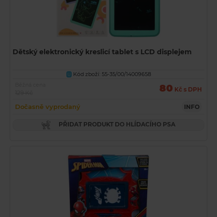
Dětský elektronický kreslicí tablet s LCD displejem
Kód zboží: 55-35/00/14009658
U
Běžná cena
80
Kč s DPH
129 Kč
Dočasně vyprodaný
INFO
PŘIDAT PRODUKT DO HLÍDACÍHO PSA