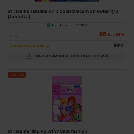
Stíratelná tabulka A4 s popisovačem Strawberry 2
(Jahůdka)
Kód zboží: 55-57/70652
U
Běžná cena
58
Kč s DPH
85 Kč
Dočasně vyprodaný
INFO
PŘIDAT PRODUKT DO HLÍDACÍHO PSA
Novinka
Stíratelné listy A5 Winx Club fashion