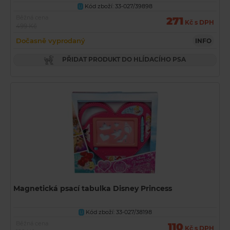
Kód zboží: 33-027/39898
U
Běžná cena
271
Kč s DPH
499 Kč
Dočasně vyprodaný
INFO
PŘIDAT PRODUKT DO HLÍDACÍHO PSA
Magnetická psací tabulka Disney Princess
Kód zboží: 33-027/38198
U
Běžná cena
110
Kč s DPH