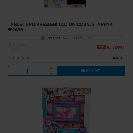
TABLET PRO KRESLENÍ LCD UNICORN, STARPAK
552498
Kód zboží: 55-35/00/23682212
U
Běžná cena
122
Kč s DPH
179 Kč
SKLADEM
INFO
KOUPIT