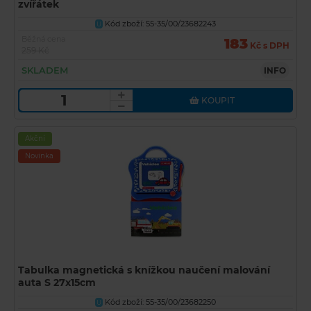
zvířátek
Kód zboží: 55-35/00/23682243
U
Běžná cena
183
Kč s DPH
259 Kč
SKLADEM
INFO
KOUPIT
Akční
Novinka
Tabulka magnetická s knížkou naučení malování
auta S 27x15cm
Kód zboží: 55-35/00/23682250
U