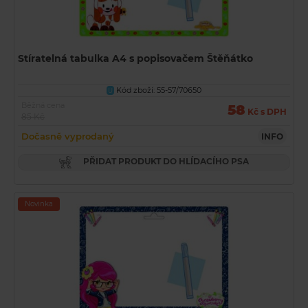
Stíratelná tabulka A4 s popisovačem Štěňátko
Kód zboží: 55-57/70650
U
Běžná cena
58
Kč s DPH
85 Kč
Dočasně vyprodaný
INFO
PŘIDAT PRODUKT DO HLÍDACÍHO PSA
Novinka