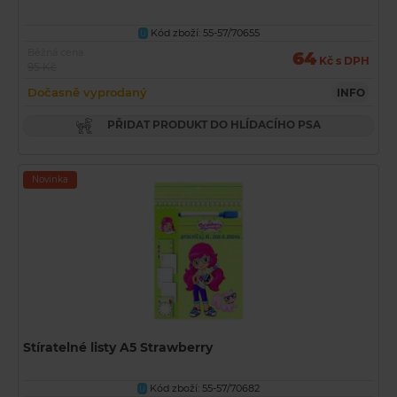
Kód zboží: 55-57/70655
U
Běžná cena
64
Kč s DPH
95 Kč
Dočasně vyprodaný
INFO
PŘIDAT PRODUKT DO HLÍDACÍHO PSA
Novinka
Stíratelné listy A5 Strawberry
Kód zboží: 55-57/70682
U