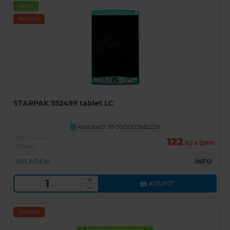
Akční
Novinka
STARPAK 552499 tablet LC
Kód zboží: 55-35/00/23682229
U
Běžná cena
122
Kč s DPH
179 Kč
SKLADEM
INFO
KOUPIT
Novinka