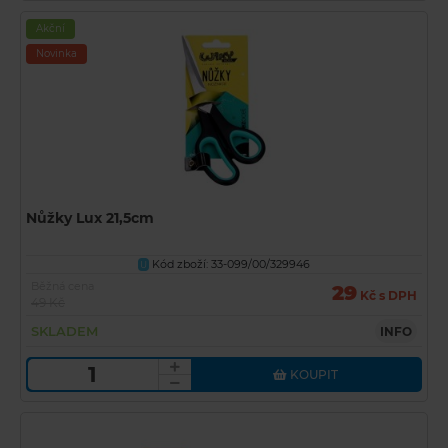
Akční
Novinka
Nůžky Lux 21,5cm
Kód zboží: 33-099/00/329946
U
Běžná cena
29
Kč s DPH
49 Kč
SKLADEM
INFO
KOUPIT