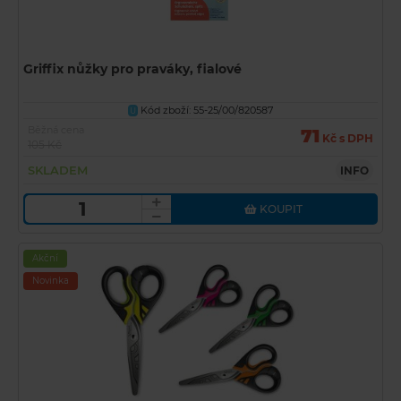
Griffix nůžky pro praváky, fialové
Kód zboží: 55-25/00/820587
U
Běžná cena
71
Kč s DPH
105 Kč
SKLADEM
INFO
KOUPIT
Akční
Novinka