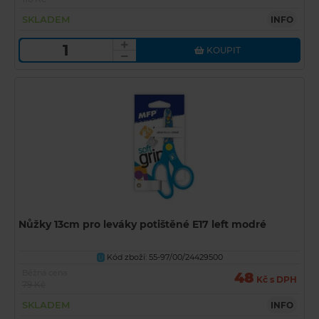
SKLADEM
INFO
KOUPIT
Nůžky 13cm pro leváky potištěné E17 left modré
Kód zboží: 55-97/00/24429500
U
Běžná cena
48
Kč s DPH
79 Kč
SKLADEM
INFO