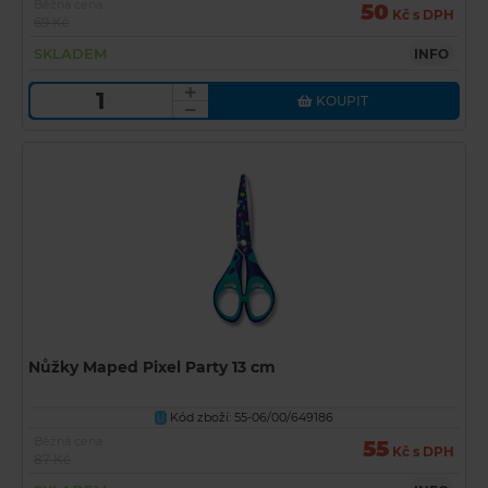
Běžná cena
50
Kč s DPH
69 Kč
SKLADEM
INFO
KOUPIT
Nůžky Maped Pixel Party 13 cm
Kód zboží: 55-06/00/649186
U
Běžná cena
55
Kč s DPH
87 Kč