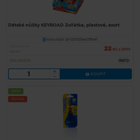
Dětské nůžky KEYROAD Zvířátka, plastové, asort
Kód zboží: 55-03/00/84578947
U
Běžná cena
22
Kč s DPH
28 Kč
SKLADEM
INFO
KOUPIT
Akční
Novinka