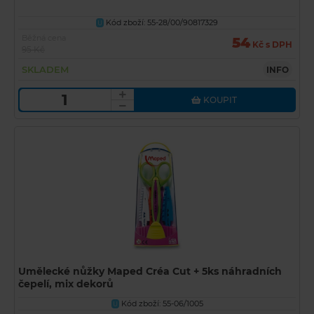
Kód zboží: 55-28/00/90817329
U
Běžná cena
54
Kč s DPH
95 Kč
SKLADEM
INFO
KOUPIT
Umělecké nůžky Maped Créa Cut + 5ks náhradních
čepelí, mix dekorů
Kód zboží: 55-06/1005
U