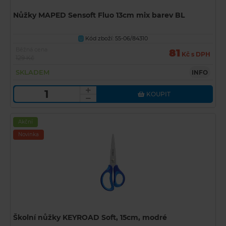
Nůžky MAPED Sensoft Fluo 13cm mix barev BL
Kód zboží: 55-06/84310
U
Běžná cena
81
Kč s DPH
129 Kč
SKLADEM
INFO
KOUPIT
Akční
Novinka
Školní nůžky KEYROAD Soft, 15cm, modré