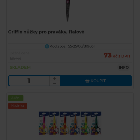
Griffix nůžky pro praváky, fialové
Kód zboží: 55-25/00/819031
U
Běžná cena
73
Kč s DPH
125 Kč
SKLADEM
INFO
KOUPIT
Akční
Novinka