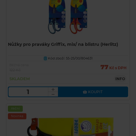
Nůžky pro praváky Griffix, mix/ na blistru (Herlitz)
Kód zboží: 55-25/00/804631
U
Běžná cena
77
Kč s DPH
122 Kč
SKLADEM
INFO
KOUPIT
Akční
Novinka