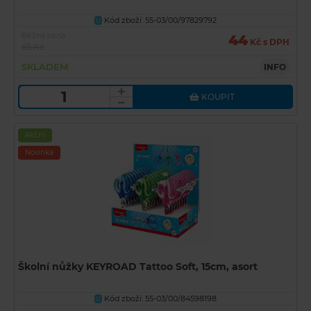
Kód zboží: 55-03/00/97829792
U
Běžná cena
44
Kč s DPH
65 Kč
SKLADEM
INFO
KOUPIT
Akční
Novinka
Školní nůžky KEYROAD Tattoo Soft, 15cm, asort
Kód zboží: 55-03/00/84598198
U