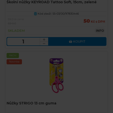
Školní nůžky KEYROAD Tattoo Soft, 15cm, zelené
Kód zboží: 55-03/00/97830446
U
Běžná cena
50
Kč s DPH
69 Kč
SKLADEM
INFO
KOUPIT
Akční
Novinka
Nůžky STRIGO 13 cm guma