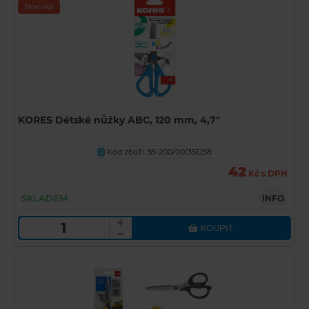
Novinka
KORES Dětské nůžky ABC, 120 mm, 4,7"
Kód zboží: 55-200/00/351258
U
42
Kč s DPH
SKLADEM
INFO
KOUPIT