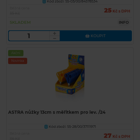
Kód zboží: 55-03/00/84578534
U
Běžná cena
25
Kč s DPH
35 Kč
SKLADEM
INFO
KOUPIT
Akční
Novinka
ASTRA nůžky 13cm s měřitkem pro lev. /24
Kód zboží: 55-28/00/37111971
U
Běžná cena
27
Kč s DPH
36 Kč