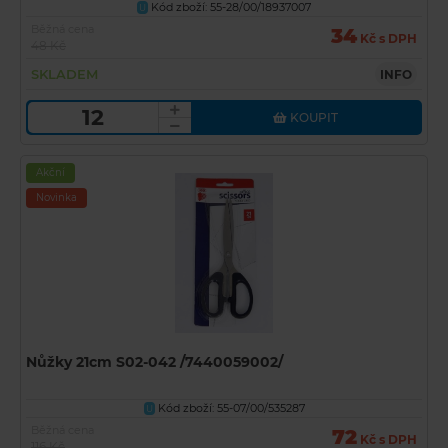
Kód zboží: 55-28/00/18937007
U
Běžná cena
34
Kč s DPH
48 Kč
SKLADEM
INFO
KOUPIT
Akční
Novinka
Nůžky 21cm S02-042 /7440059002/
Kód zboží: 55-07/00/535287
U
Běžná cena
72
Kč s DPH
116 Kč