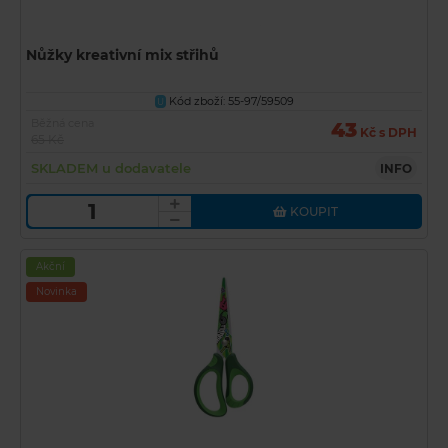
Nůžky kreativní mix střihů
Kód zboží: 55-97/59509
U
Běžná cena
43
Kč s DPH
65 Kč
SKLADEM u dodavatele
INFO
KOUPIT
Akční
Novinka