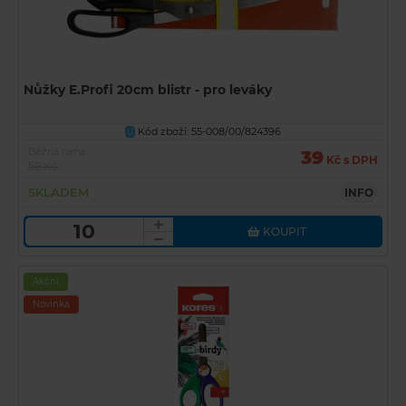
Nůžky E.Profi 20cm blistr - pro leváky
Kód zboží: 55-008/00/824396
U
Běžná cena
39
Kč s DPH
59 Kč
SKLADEM
INFO
KOUPIT
Akční
Novinka