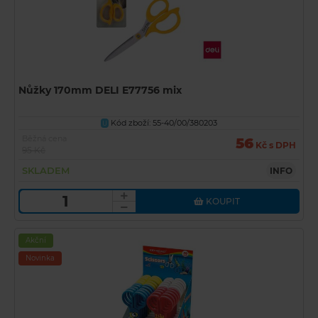
Nůžky 170mm DELI E77756 mix
Kód zboží: 55-40/00/380203
U
Běžná cena
56
Kč s DPH
95 Kč
SKLADEM
INFO
KOUPIT
Akční
Novinka