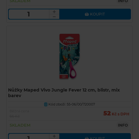
SKLADEM
INFO
KOUPIT
Nůžky Maped Vivo Jungle Fever 12 cm, blistr, mix
barev
Kód zboží: 55-06/00/720007
U
Běžná cena
52
Kč s DPH
66 Kč
SKLADEM
INFO
KOUPIT