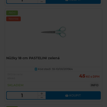
Akční
Novinka
Nůžky 18 cm PASTELINI zelená
Kód zboží: 55-10/00/201564
U
Běžná cena
45
Kč s DPH
69 Kč
SKLADEM
INFO
KOUPIT