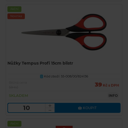
Akční
Novinka
Nůžky Tempus Profi 15cm blistr
Kód zboží: 55-008/00/824136
U
Běžná cena
39
Kč s DPH
59 Kč
SKLADEM
INFO
KOUPIT
Akční