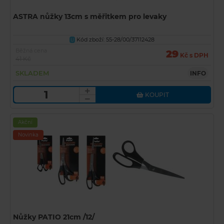
ASTRA nůžky 13cm s měřitkem pro levaky
Kód zboží: 55-28/00/37112428
U
Běžná cena
29
Kč s DPH
41 Kč
SKLADEM
INFO
KOUPIT
Akční
Novinka
Nůžky PATIO 21cm /12/