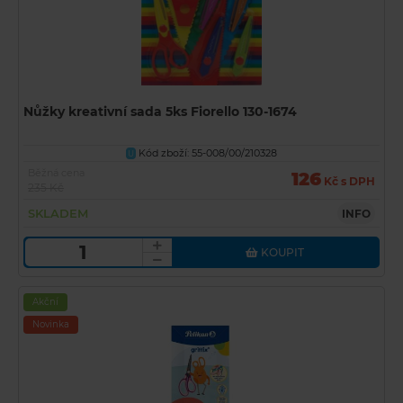
Nůžky kreativní sada 5ks Fiorello 130-1674
Kód zboží: 55-008/00/210328
U
Běžná cena
126
Kč s DPH
235 Kč
SKLADEM
INFO
KOUPIT
Akční
Novinka