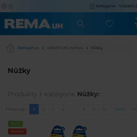
Kategorie
Vrácení 
Remauh.cz
KREATIVNÍ, tvořivé
Nůžky
Nůžky
Produkty z kategorie
Nůžky:
Předchozí
1
2
3
4
…
8
9
10
Další
Po
Akční
Novinka