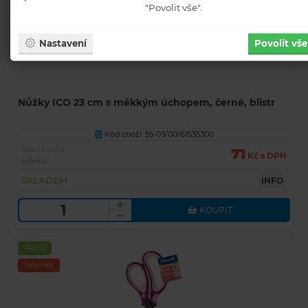
"Povolit vše".
Nastavení
Povolit vše
Nůžky ICO 23 cm s měkkým úchopem, černé, blistr
Kód zboží: 55-03/00/61535300
U
Běžná cena
71
Kč s DPH
125 Kč
SKLADEM
INFO
KOUPIT
Akční
Novinka