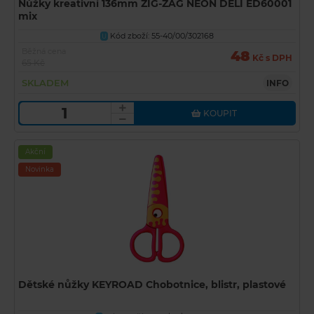
Nůžky kreativní 136mm ZIG-ZAG NEON DELI ED60001
mix
Kód zboží: 55-40/00/302168
U
Běžná cena
48
Kč s DPH
65 Kč
SKLADEM
INFO
KOUPIT
Akční
Novinka
Dětské nůžky KEYROAD Chobotnice, blistr, plastové