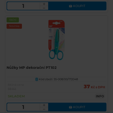
KOUPIT
Akční
Novinka
Nůžky MP dekorační PT102
Kód zboží: 55-008/00/172048
U
Běžná cena
37
Kč s DPH
59 Kč
SKLADEM
INFO
KOUPIT