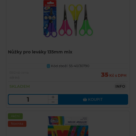
Nůžky pro leváky 135mm mix
Kód zboží: 55-40/30790
U
Běžná cena
35
Kč s DPH
49 Kč
SKLADEM
INFO
KOUPIT
Akční
Novinka