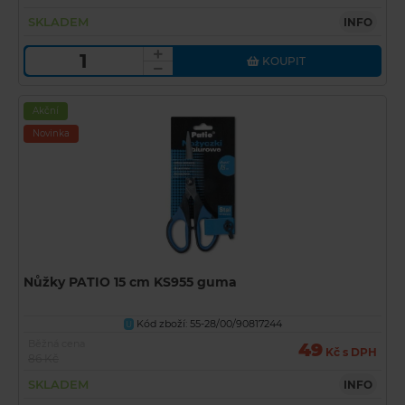
SKLADEM
INFO
KOUPIT
Akční
Novinka
Nůžky PATIO 15 cm KS955 guma
Kód zboží: 55-28/00/90817244
U
Běžná cena
49
Kč s DPH
86 Kč
SKLADEM
INFO