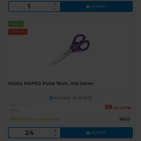
KOUPIT
Akční
Novinka
Nůžky MAPED Pulse 16cm, mic barev
Kód zboží: 55-06/76112
U
Běžná cena
39
Kč s DPH
51 Kč
SKLADEM u dodavatele
INFO
KOUPIT