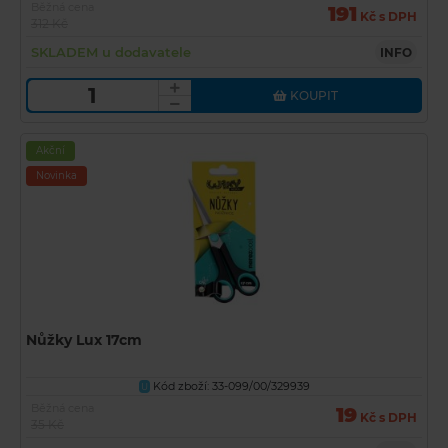
Běžná cena
191
Kč s DPH
312 Kč
SKLADEM u dodavatele
INFO
KOUPIT
Akční
Novinka
Nůžky Lux 17cm
Kód zboží: 33-099/00/329939
U
Běžná cena
19
Kč s DPH
35 Kč