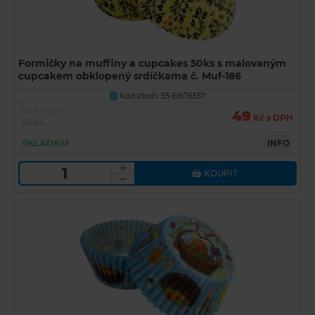
Formičky na muffiny a cupcakes 50ks s malovaným
cupcakem obklopený srdíčkama č. Muf-186
Kód zboží: 55-69/16557
U
Běžná cena
49
Kč s DPH
53 Kč
SKLADEM
INFO
KOUPIT