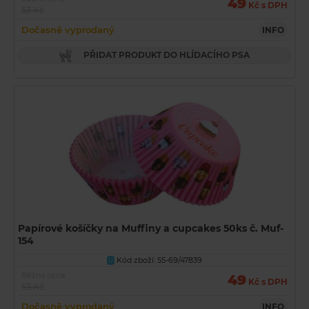
49
Kč s DPH
53 Kč
Dočasně vyprodaný
INFO
PŘIDAT PRODUKT DO HLÍDACÍHO PSA
Papírové košíčky na Muffiny a cupcakes 50ks č. Muf-
154
Kód zboží: 55-69/47839
U
Běžná cena
49
Kč s DPH
53 Kč
Dočasně vyprodaný
INFO