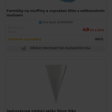
Formičky na muffiny a cupcakes 50ks s velikonočním
motivem
Kód zboží: 55-69/18461
U
Běžná cena
49
Kč s DPH
53 Kč
Dočasně vyprodaný
INFO
PŘIDAT PRODUKT DO HLÍDACÍHO PSA
Jednorázové zdobící sáčky 30cm 10ks