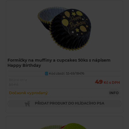
Formičky na muffiny a cupcakes 50ks s nápisem
Happy Birthday
Kód zboží: 55-69/18476
U
Běžná cena
49
Kč s DPH
53 Kč
Dočasně vyprodaný
INFO
PŘIDAT PRODUKT DO HLÍDACÍHO PSA