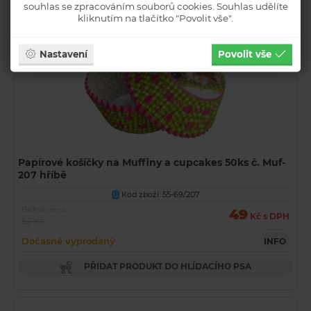
souhlas se zpracováním souborů cookies. Souhlas udělíte
kliknutím na tlačítko "Povolit vše".
Nastavení
Povolit vše
Papírové košíčky na Muffiny a cupcakes 50ks č. Muf-
207 hříbě
Kód zboží: 55-69/207
U
Běžná cena
49
Kč s DPH
53 Kč
Dočasně vyprodaný
INFO
PŘIDAT PRODUKT DO HLÍDACÍHO PSA