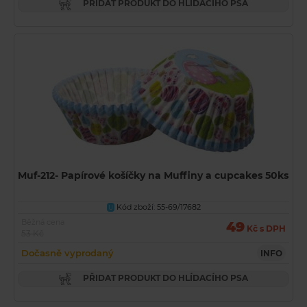
PŘIDAT PRODUKT DO HLÍDACÍHO PSA
Muf-212- Papírové košíčky na Muffiny a cupcakes 50ks
Kód zboží: 55-69/17682
U
Běžná cena
49
Kč s DPH
53 Kč
Dočasně vyprodaný
INFO
PŘIDAT PRODUKT DO HLÍDACÍHO PSA