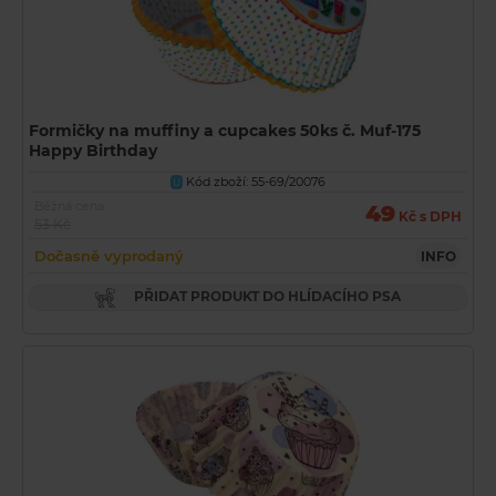
Formičky na muffiny a cupcakes 50ks č. Muf-175
Happy Birthday
Kód zboží: 55-69/20076
U
Běžná cena
49
Kč s DPH
53 Kč
Dočasně vyprodaný
INFO
PŘIDAT PRODUKT DO HLÍDACÍHO PSA