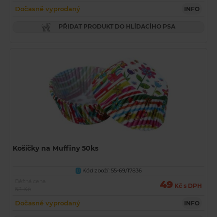
Dočasně vyprodaný
INFO
PŘIDAT PRODUKT DO HLÍDACÍHO PSA
Košíčky na Muffiny 50ks
Kód zboží: 55-69/17836
U
Běžná cena
49
Kč s DPH
53 Kč
Dočasně vyprodaný
INFO