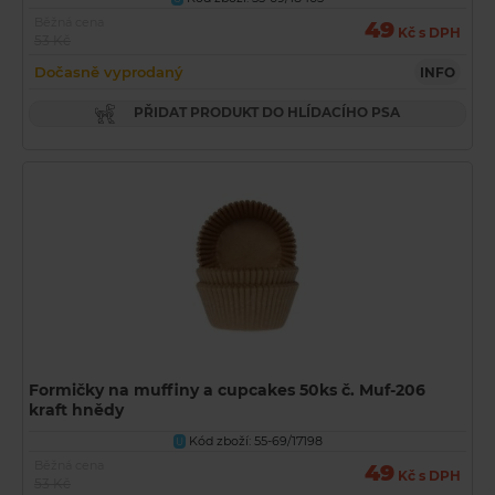
Běžná cena
49
Kč s DPH
53 Kč
Dočasně vyprodaný
INFO
PŘIDAT PRODUKT DO HLÍDACÍHO PSA
Formičky na muffiny a cupcakes 50ks č. Muf-206
kraft hnědy
Kód zboží: 55-69/17198
U
Běžná cena
49
Kč s DPH
53 Kč