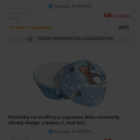
Kód zboží: 55-69/18455
U
Běžná cena
49
Kč s DPH
53 Kč
Dočasně vyprodaný
INFO
PŘIDAT PRODUKT DO HLÍDACÍHO PSA
Formičky na muffiny a cupcakes 50ks roztomillý
dětský design s láskou č. Muf-202
Kód zboží: 55-69/16573
U
Běžná cena