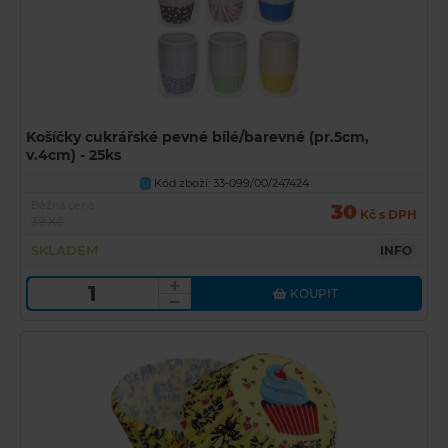
Košíčky cukrářské pevné bílé/barevné (pr.5cm,
v.4cm) - 25ks
Kód zboží: 33-099/00/247424
U
Běžná cena
30
Kč s DPH
39 Kč
SKLADEM
INFO
KOUPIT