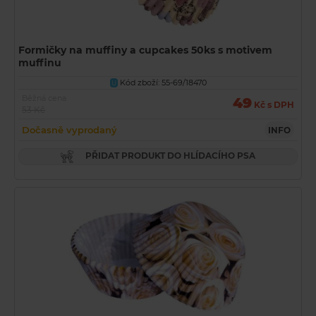
Formičky na muffiny a cupcakes 50ks s motivem
muffinu
Kód zboží: 55-69/18470
U
Běžná cena
49
Kč s DPH
53 Kč
Dočasně vyprodaný
INFO
PŘIDAT PRODUKT DO HLÍDACÍHO PSA