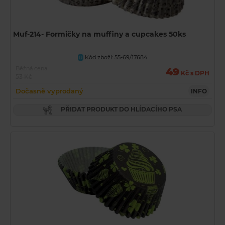
Muf-214- Formičky na muffiny a cupcakes 50ks
Kód zboží: 55-69/17684
U
Běžná cena
49
Kč s DPH
53 Kč
Dočasně vyprodaný
INFO
PŘIDAT PRODUKT DO HLÍDACÍHO PSA