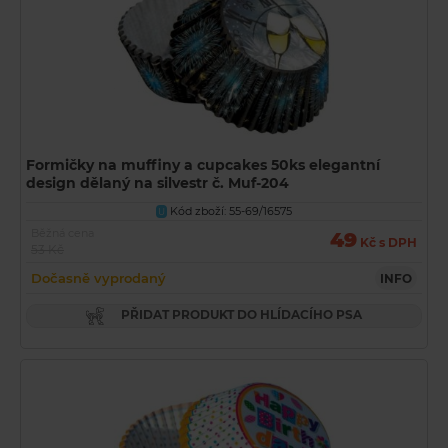
Formičky na muffiny a cupcakes 50ks elegantní
design dělaný na silvestr č. Muf-204
Kód zboží: 55-69/16575
U
Běžná cena
49
Kč s DPH
53 Kč
Dočasně vyprodaný
INFO
PŘIDAT PRODUKT DO HLÍDACÍHO PSA