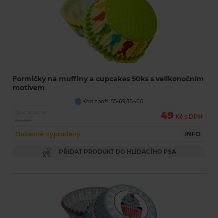
Formičky na muffiny a cupcakes 50ks s velikonočním
motivem
Kód zboží: 55-69/18460
U
Běžná cena
49
Kč s DPH
53 Kč
Dočasně vyprodaný
INFO
PŘIDAT PRODUKT DO HLÍDACÍHO PSA