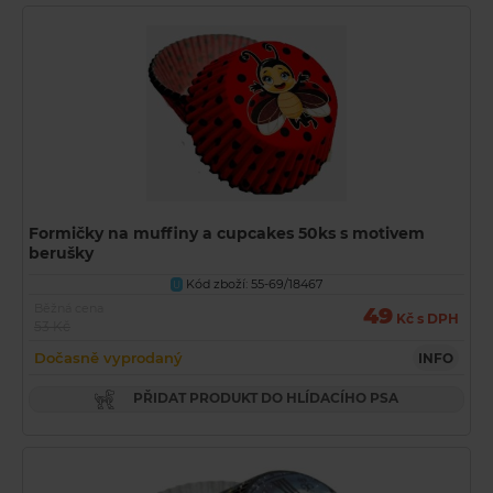
Formičky na muffiny a cupcakes 50ks s motivem
berušky
Kód zboží: 55-69/18467
U
Běžná cena
49
Kč s DPH
53 Kč
Dočasně vyprodaný
INFO
PŘIDAT PRODUKT DO HLÍDACÍHO PSA