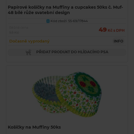
Papírové košíčky na Muffiny a cupcakes 50ks č. Muf-
48 bílé růže svatební design
Kód zboží: 55-69/17844
U
Běžná cena
49
Kč s DPH
53 Kč
Dočasně vyprodaný
INFO
PŘIDAT PRODUKT DO HLÍDACÍHO PSA
Košíčky na Muffiny 50ks