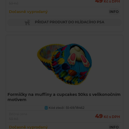
49
Kč s DPH
53 Kč
Dočasně vyprodaný
INFO
PŘIDAT PRODUKT DO HLÍDACÍHO PSA
Formičky na muffiny a cupcakes 50ks s velikonočním
motivem
Kód zboží: 55-69/18462
U
Běžná cena
49
Kč s DPH
53 Kč
Dočasně vyprodaný
INFO