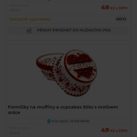
Běžná cena
49
Kč s DPH
53 Kč
Dočasně vyprodaný
INFO
PŘIDAT PRODUKT DO HLÍDACÍHO PSA
Formičky na muffiny a cupcakes 50ks s motivem
srdce
Kód zboží: 55-69/18456
U
Běžná cena
49
Kč s DPH
53 Kč