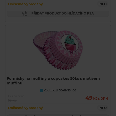
Dočasně vyprodaný
INFO
PŘIDAT PRODUKT DO HLÍDACÍHO PSA
Formičky na muffiny a cupcakes 50ks s motivem
muffinu
Kód zboží: 55-69/18466
U
Běžná cena
49
Kč s DPH
53 Kč
Dočasně vyprodaný
INFO