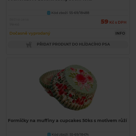
Kód zboží: 55-69/18488
U
Běžná cena
59
Kč s DPH
79 Kč
Dočasně vyprodaný
INFO
PŘIDAT PRODUKT DO HLÍDACÍHO PSA
Formičky na muffiny a cupcakes 50ks s motivem růží
Kód zboží: 55-69/18474
U