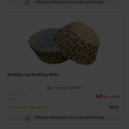
PŘIDAT PRODUKT DO HLÍDACÍHO PSA
Košíčky na Muffiny 50ks
Kód zboží: 55-69/153
U
Běžná cena
49
Kč s DPH
53 Kč
Dočasně vyprodaný
INFO
PŘIDAT PRODUKT DO HLÍDACÍHO PSA