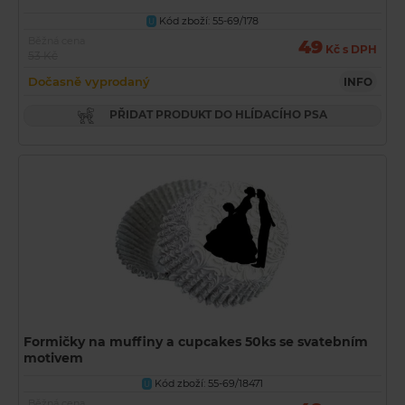
Kód zboží: 55-69/178
U
Běžná cena
49
Kč s DPH
53 Kč
Dočasně vyprodaný
INFO
PŘIDAT PRODUKT DO HLÍDACÍHO PSA
Formičky na muffiny a cupcakes 50ks se svatebním
motivem
Kód zboží: 55-69/18471
U
Běžná cena