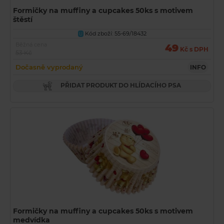
Formičky na muffiny a cupcakes 50ks s motivem
štěstí
Kód zboží: 55-69/18432
U
Běžná cena
49
Kč s DPH
53 Kč
Dočasně vyprodaný
INFO
PŘIDAT PRODUKT DO HLÍDACÍHO PSA
Formičky na muffiny a cupcakes 50ks s motivem
medvídka