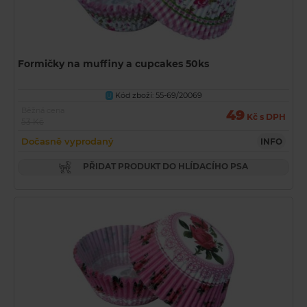
Formičky na muffiny a cupcakes 50ks
Kód zboží: 55-69/20069
U
Běžná cena
49
Kč s DPH
53 Kč
Dočasně vyprodaný
INFO
PŘIDAT PRODUKT DO HLÍDACÍHO PSA