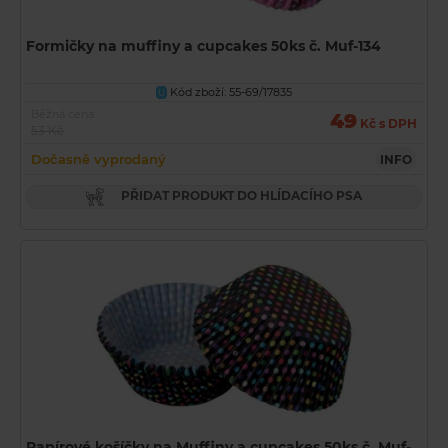
Formičky na muffiny a cupcakes 50ks č. Muf-134
Kód zboží: 55-69/17835
U
Běžná cena
49
Kč s DPH
53 Kč
Dočasně vyprodaný
INFO
PŘIDAT PRODUKT DO HLÍDACÍHO PSA
Papírové košíčky na Muffiny a cupcakes 50ks č. Muf-