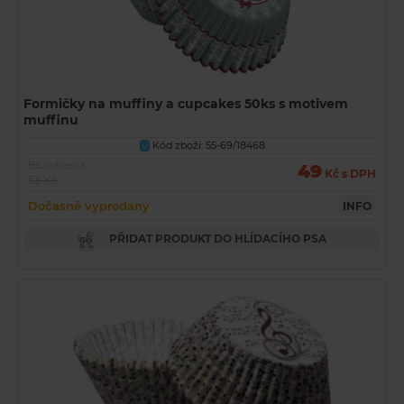
Formičky na muffiny a cupcakes 50ks s motivem
muffinu
Kód zboží: 55-69/18468
U
Běžná cena
49
Kč s DPH
53 Kč
Dočasně vyprodaný
INFO
PŘIDAT PRODUKT DO HLÍDACÍHO PSA