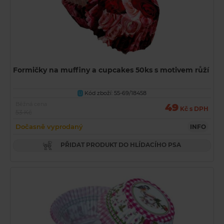
Formičky na muffiny a cupcakes 50ks s motivem růží
Kód zboží: 55-69/18458
U
Běžná cena
49
Kč s DPH
53 Kč
Dočasně vyprodaný
INFO
PŘIDAT PRODUKT DO HLÍDACÍHO PSA