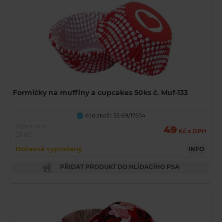
Formičky na muffiny a cupcakes 50ks č. Muf-133
Kód zboží: 55-69/17834
U
Běžná cena
49
Kč s DPH
53 Kč
Dočasně vyprodaný
INFO
PŘIDAT PRODUKT DO HLÍDACÍHO PSA