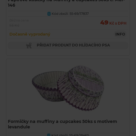
146
Kód zboží: 55-69/17837
U
Běžná cena
49
Kč s DPH
53 Kč
Dočasně vyprodaný
INFO
PŘIDAT PRODUKT DO HLÍDACÍHO PSA
Formičky na muffiny a cupcakes 50ks s motivem
levandule
Kód zboží: 55-69/18465
U